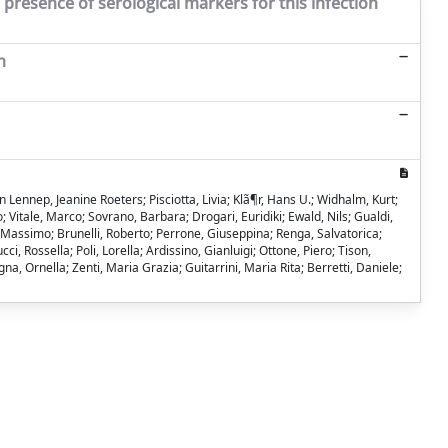
resence of serological markers for this infection
n
n Lennep, Jeanine Roeters; Pisciotta, Livia; Klã¶r, Hans U.; Widhalm, Kurt;
Vitale, Marco; Sovrano, Barbara; Drogari, Euridiki; Ewald, Nils; Gualdi,
o Massimo; Brunelli, Roberto; Perrone, Giuseppina; Renga, Salvatorica;
 Rossella; Poli, Lorella; Ardissino, Gianluigi; Ottone, Piero; Tison,
, Ornella; Zenti, Maria Grazia; Guitarrini, Maria Rita; Berretti, Daniele;