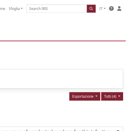
ome
Sfoglia
IT
Esportazione
Tutti (4)