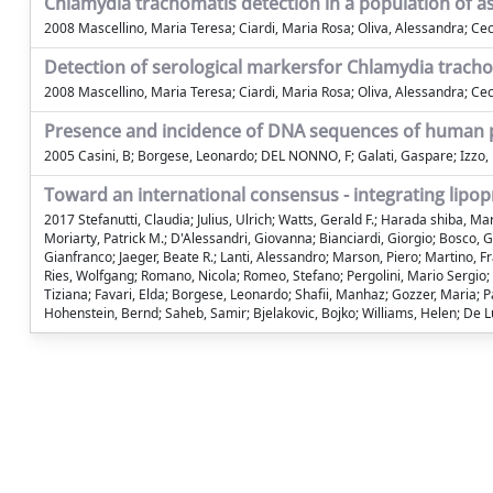
Chlamydia trachomatis detection in a population of a
2008 Mascellino, Maria Teresa; Ciardi, Maria Rosa; Oliva, Alessandra; Ce
Detection of serological markersfor Chlamydia trac
2008 Mascellino, Maria Teresa; Ciardi, Maria Rosa; Oliva, Alessandra; Ce
Presence and incidence of DNA sequences of human p
2005 Casini, B; Borgese, Leonardo; DEL NONNO, F; Galati, Gaspare; Izzo
Toward an international consensus - integrating lipop
2017 Stefanutti, Claudia; Julius, Ulrich; Watts, Gerald F.; Harada shiba, Ma
Moriarty, Patrick M.; D'Alessandri, Giovanna; Bianciardi, Giorgio; Bosco, 
Gianfranco; Jaeger, Beate R.; Lanti, Alessandro; Marson, Piero; Martino, F
Ries, Wolfgang; Romano, Nicola; Romeo, Stefano; Pergolini, Mario Sergio; L
Tiziana; Favari, Elda; Borgese, Leonardo; Shafii, Manhaz; Gozzer, Maria; P
Hohenstein, Bernd; Saheb, Samir; Bjelakovic, Bojko; Williams, Helen; De L