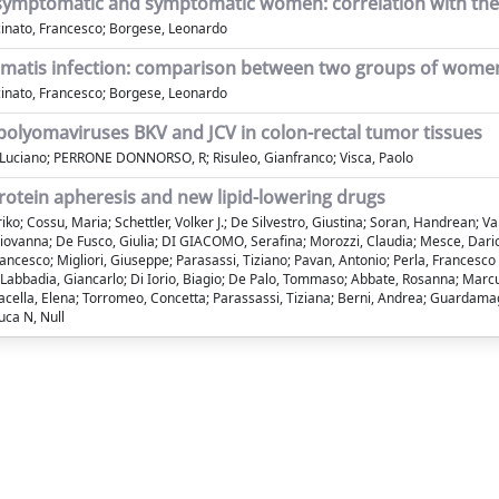
symptomatic and symptomatic women: correlation with the p
cinato, Francesco; Borgese, Leonardo
homatis infection: comparison between two groups of wome
cinato, Francesco; Borgese, Leonardo
olyomaviruses BKV and JCV in colon-rectal tumor tissues
, Luciano; PERRONE DONNORSO, R; Risuleo, Gianfranco; Visca, Paolo
rotein apheresis and new lipid-lowering drugs
riko; Cossu, Maria; Schettler, Volker J.; De Silvestro, Giustina; Soran, Handrean; Va
Giovanna; De Fusco, Giulia; DI GIACOMO, Serafina; Morozzi, Claudia; Mesce, Dario; 
rancesco; Migliori, Giuseppe; Parasassi, Tiziano; Pavan, Antonio; Perla, Francesc
abbadia, Giancarlo; Di Iorio, Biagio; De Palo, Tommaso; Abbate, Rosanna; Marcucci,
acella, Elena; Torromeo, Concetta; Parassassi, Tiziana; Berni, Andrea; Guardamagna
uca N, Null