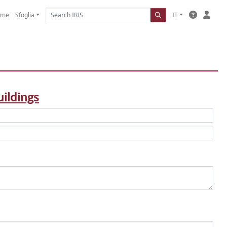
ome
Sfoglia
IT
uildings