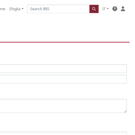
ome
Sfoglia
IT