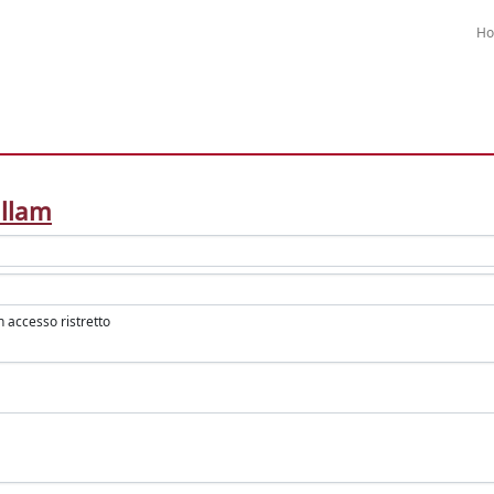
H
allam
in accesso ristretto