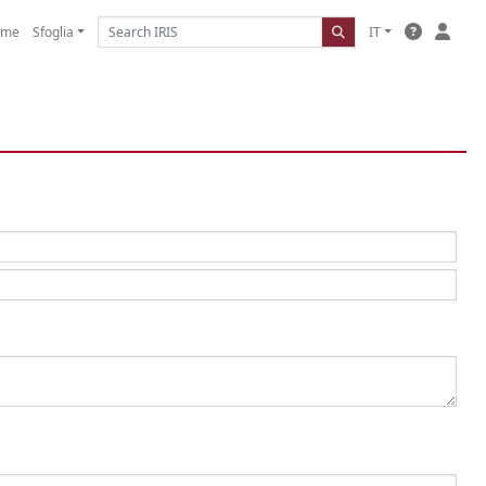
ome
Sfoglia
IT