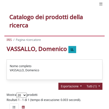
Catalogo dei prodotti della
ricerca
IRIS
Pagina ricercatore
VASSALLO, Domenico
Nome completo
VASSALLO, Domenico
Esportazione
Tutti (1)
Mostra
prodotti
Risultati 1 - 1 di 1 (tempo di esecuzione: 0.003 secondi).