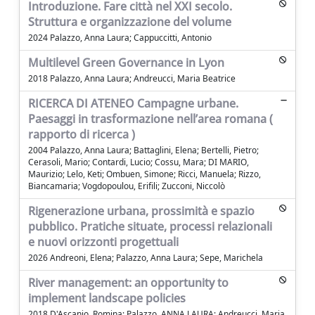
Introduzione. Fare città nel XXI secolo.
Struttura e organizzazione del volume
2024 Palazzo, Anna Laura; Cappuccitti, Antonio
Multilevel Green Governance in Lyon
2018 Palazzo, Anna Laura; Andreucci, Maria Beatrice
RICERCA DI ATENEO Campagne urbane.
Paesaggi in trasformazione nell’area romana (
rapporto di ricerca )
2004 Palazzo, Anna Laura; Battaglini, Elena; Bertelli, Pietro;
Cerasoli, Mario; Contardi, Lucio; Cossu, Mara; DI MARIO,
Maurizio; Lelo, Keti; Ombuen, Simone; Ricci, Manuela; Rizzo,
Biancamaria; Vogdopoulou, Erifili; Zucconi, Niccolò
Rigenerazione urbana, prossimità e spazio
pubblico. Pratiche situate, processi relazionali
e nuovi orizzonti progettuali
2026 Andreoni, Elena; Palazzo, Anna Laura; Sepe, Marichela
River management: an opportunity to
implement landscape policies
2018 D'Ascanio, Romina; Palazzo, ANNA LAURA; Andreucci, Maria