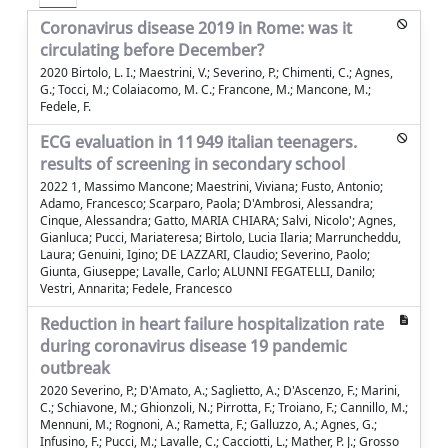
Coronavirus disease 2019 in Rome: was it
circulating before December?
2020 Birtolo, L. I.; Maestrini, V.; Severino, P.; Chimenti, C.; Agnes,
G.; Tocci, M.; Colaiacomo, M. C.; Francone, M.; Mancone, M.;
Fedele, F.
ECG evaluation in 11 949 italian teenagers.
results of screening in secondary school
2022 1, Massimo Mancone; Maestrini, Viviana; Fusto, Antonio;
Adamo, Francesco; Scarparo, Paola; D'Ambrosi, Alessandra;
Cinque, Alessandra; Gatto, MARIA CHIARA; Salvi, Nicolo'; Agnes,
Gianluca; Pucci, Mariateresa; Birtolo, Lucia Ilaria; Marruncheddu,
Laura; Genuini, Igino; DE LAZZARI, Claudio; Severino, Paolo;
Giunta, Giuseppe; Lavalle, Carlo; ALUNNI FEGATELLI, Danilo;
Vestri, Annarita; Fedele, Francesco
Reduction in heart failure hospitalization rate
during coronavirus disease 19 pandemic
outbreak
2020 Severino, P.; D'Amato, A.; Saglietto, A.; D'Ascenzo, F.; Marini,
C.; Schiavone, M.; Ghionzoli, N.; Pirrotta, F.; Troiano, F.; Cannillo, M.;
Mennuni, M.; Rognoni, A.; Rametta, F.; Galluzzo, A.; Agnes, G.;
Infusino, F.; Pucci, M.; Lavalle, C.; Cacciotti, L.; Mather, P. J.; Grosso