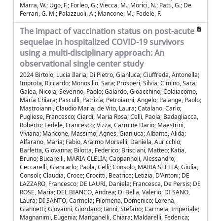
Marra, W.; Ugo, F.; Forleo, G.; Viecca, M.; Morici, N.; Patti, G.; De
Ferrari, G. M.; Palazzuoli, A.; Mancone, M.; Fedele, F.
The impact of vaccination status on post-acute
sequelae in hospitalized COVID-19 survivors
using a multi-disciplinary approach: An
observational single center study
2024 Birtolo, Lucia Ilaria; Di Pietro, Gianluca; Ciuffreda, Antonella;
Improta, Riccardo; Monosilio, Sara; Prosperi, Silvia; Cimino, Sara;
Galea, Nicola; Severino, Paolo; Galardo, Gioacchino; Colaiacomo,
Maria Chiara; Pasculli, Patrizia; Petroianni, Angelo; Palange, Paolo;
Mastroianni, Claudio Maria; de Vito, Laura; Catalano, Carlo;
Pugliese, Francesco; Ciardi, Maria Rosa; Celli, Paola; Badagliacca,
Roberto; Fedele, Francesco; Vizza, Carmine Dario; Maestrini,
Viviana; Mancone, Massimo; Agnes, Gianluca; Albante, Alida;
Alfarano, Maria; Fabio, Araimo Morselli; Daniela, Auricchio;
Barletta, Giovanna; Bilotta, Federico; Brisciani, Matteo; Katia,
Bruno; Bucarelli, MARIA CLELIA; Cappannoli, Alessandro;
Ceccarelli, Giancarlo; Paola, Celli; Consolo, MARIA STELLA; Giulia,
Consoli; Claudia, Croce; Crocitti, Beatrice; Letizia, D'Antoni; DE
LAZZARO, Francesco; DE LAURI, Daniela; Francesca, De Persis; DE
ROSE, Maria; DEL BIANCO, Andrea; Di Bella, Valerio; DI SANO,
Laura; DI SANTO, Carmela; Filomena, Domenico; Lorena,
Giannetti; Giovanni, Giordano; Ianni, Stefano; Carmela, Imperiale;
Magnanimi, Eugenia; Manganelli, Chiara; Maldarelli, Federica;