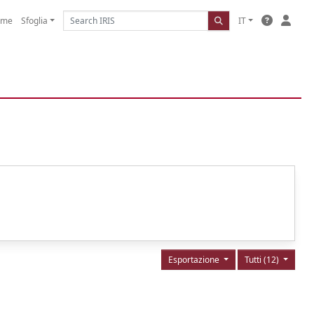
ome
Sfoglia
IT
Esportazione
Tutti (12)