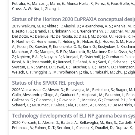
Petralia, A.; Marcos, J.; Marin, E.; Munoz Horta, R.; Perez, F.; Faus-Golfe, A.
Cross, A. W.; Nix, L.; Zhang, L.
Status of the Horizon 2020 EuPRAXIA conceptual desi
2019 Weikum, M. K.; Akhter, T.; Alesini, D.; Alexandrova, A. S.; Anania, M. P.;
Bisesto, F. G.; Brandi, F.; Brinkmann, R.; Bruendermann, E.; Buscher, M.; Bussm
Del Dotto, A.; Delerue, N.; De Nicola, S.; Dias, J. M.; Dorda, U.; Fedele, R.; Fer
F.; Haefner, C.; Heinemann, T.; Hidding, B.; Holzer, B. J.; Hooker, S. M.; Hosok
A.; Kocon, D.; Koester, P.; Kononenko, O. S.; Korn, G.; Kostyukov, I.; Kruchinin, 
Manahan, G. G.; Mangles, S. P. D.; Marchetti, B.; Martinez De La Ossa, A.; M
Z.; Nghiem, P. A. P.; Nguyen, F.; Niknejadi, P.; Osterhoff, J.; Oumbarek Espinos,
Rossi, A. R.; Rossmanith, R.; Roussel, E.; Sahai, A. A.; Sarri, G.; Schaper, L.; Sc
Svystun, E. N.; Symes, D.; Szwaj, C.; Tauscher, G. E.; Terzani, D.; Thompson, N.
Welsch, C. P.; Wiggins, S. M.; Wolfenden, J.; Xia, G.; Yabashi, M.; Zhu, J.; Zigle
Status of the SPARX FEL project
2006 Vaccarezza, C.; Alesini, D.; Bellaveglia, M.; Bertolucci, S.; Biagini, M. 
Gallo, Alessandro; Ghigo, A.; Guiducci, S.; Migliorati, M.; Palumbo, L.; Pellegrin
Gallerano, G.; Giannessi, L.; Giovenale, E.; Messina, G.; Ottaviani, P. L.; Parisi
Schaerf, C.; Musumeci, P.; Aless, ; Ria, F.; Bacci, A.; Broggi, F.; De Martinis,
Technology developments of ELI-NP gamma beam sy
2020 Piersanti, L.; Alesini, D.; Battisti, A.; Bellaveglia, M.; Bini, S.; Cardelli, 
Pettinacci, V.; Palmer, D. T.; Serafini, L.; Cassou, K.; Douillet, D.; Dupraz, K