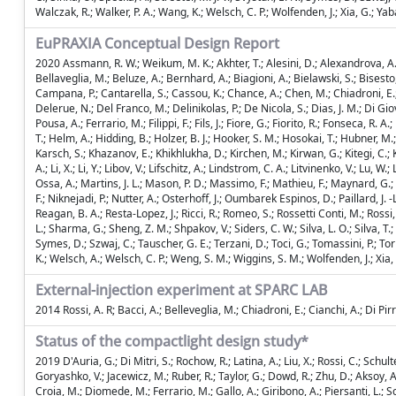
Walczak, R.; Walker, P. A.; Wang, K.; Welsch, C. P.; Wolfenden, J.; Xia, G.; Yabas
EuPRAXIA Conceptual Design Report
2020 Assmann, R. W.; Weikum, M. K.; Akhter, T.; Alesini, D.; Alexandrova, A. S.
Bellaveglia, M.; Beluze, A.; Bernhard, A.; Biagioni, A.; Bielawski, S.; Bisest
Campana, P.; Cantarella, S.; Cassou, K.; Chance, A.; Chen, M.; Chiadroni, E.; Cia
Delerue, N.; Del Franco, M.; Delinikolas, P.; De Nicola, S.; Dias, J. M.; Di Gio
Pousa, A.; Ferrario, M.; Filippi, F.; Fils, J.; Fiore, G.; Fiorito, R.; Fonseca, R.
T.; Helm, A.; Hidding, B.; Holzer, B. J.; Hooker, S. M.; Hosokai, T.; Hubner, M.;
Karsch, S.; Khazanov, E.; Khikhlukha, D.; Kirchen, M.; Kirwan, G.; Kitegi, C.; 
A.; Li, X.; Li, Y.; Libov, V.; Lifschitz, A.; Lindstrom, C. A.; Litvinenko, V.; L
Ossa, A.; Martins, J. L.; Mason, P. D.; Massimo, F.; Mathieu, F.; Maynard, G.
F.; Niknejadi, P.; Nutter, A.; Osterhoff, J.; Oumbarek Espinos, D.; Paillard, J. -L
Reagan, B. A.; Resta-Lopez, J.; Ricci, R.; Romeo, S.; Rossetti Conti, M.; Rossi,
L.; Sharma, G.; Sheng, Z. M.; Shpakov, V.; Siders, C. W.; Silva, L. O.; Silva, T.;
Symes, D.; Szwaj, C.; Tauscher, G. E.; Terzani, D.; Toci, G.; Tomassini, P.; Tor
K.; Welsch, A.; Welsch, C. P.; Weng, S. M.; Wiggins, S. M.; Wolfenden, J.; Xia, G
External-injection experiment at SPARC LAB
2014 Rossi, A. R; Bacci, A.; Belleveglia, M.; Chiadroni, E.; Cianchi, A.; Di Pi
Status of the compactlight design study*
2019 D'Auria, G.; Di Mitri, S.; Rochow, R.; Latina, A.; Liu, X.; Rossi, C.; Sch
Goryashko, V.; Jacewicz, M.; Ruber, R.; Taylor, G.; Dowd, R.; Zhu, D.; Aksoy, A.;
Croia, M.; Diomede, M.; Ferrario, M.; Gallo, A.; Giribono, A.; Piersanti, L.; S