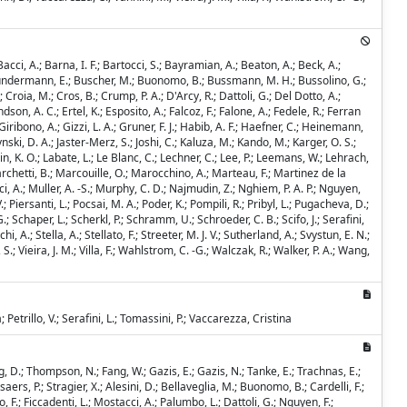
acci, A.; Barna, I. F.; Bartocci, S.; Bayramian, A.; Beaton, A.; Beck, A.;
F.; Brundermann, E.; Buscher, M.; Buonomo, B.; Bussmann, M. H.; Bussolino, G.;
 Croia, M.; Cros, B.; Crump, P. A.; D'Arcy, R.; Dattoli, G.; Del Dotto, A.;
on, A. C.; Ertel, K.; Esposito, A.; Falcoz, F.; Falone, A.; Fedele, R.; Ferran
.; Giribono, A.; Gizzi, L. A.; Gruner, F. J.; Habib, A. F.; Haefner, C.; Heinemann,
ynski, D. A.; Jaster-Merz, S.; Joshi, C.; Kaluza, M.; Kando, M.; Karger, O. S.;
in, K. O.; Labate, L.; Le Blanc, C.; Lechner, C.; Lee, P.; Leemans, W.; Lehrach,
.; Marchetti, B.; Marcouille, O.; Marocchino, A.; Marteau, F.; Martinez de la
, A.; Muller, A. -S.; Murphy, C. D.; Najmudin, Z.; Nghiem, P. A. P.; Nguyen,
V.; Piersanti, L.; Pocsai, M. A.; Poder, K.; Pompili, R.; Pribyl, L.; Pugacheva, D.;
.; Schaper, L.; Scherkl, P.; Schramm, U.; Schroeder, C. B.; Scifo, J.; Serafini,
, A.; Stella, A.; Stellato, F.; Streeter, M. J. V.; Sutherland, A.; Svystun, E. N.;
.; Vieira, J. M.; Villa, F.; Wahlstrom, C. -G.; Walczak, R.; Walker, P. A.; Wang,
Petrillo, V.; Serafini, L.; Tomassini, P.; Vaccarezza, Cristina
g, D.; Thompson, N.; Fang, W.; Gazis, E.; Gazis, N.; Tanke, E.; Trachnas, E.;
saers, P.; Stragier, X.; Alesini, D.; Bellaveglia, M.; Buonomo, B.; Cardelli, F.;
 F.; Ficcadenti, L.; Mostacci, A.; Palumbo, L.; Dattoli, G.; Nguyen, F.;