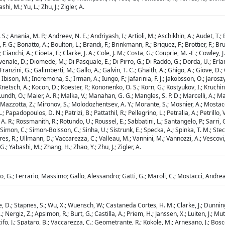
hi, M.; Yu, L.; Zhu, J.; Zigler, A.
; Anania, M. P.; Andreev, N. E.; Andriyash, I.; Artioli, M.; Aschikhin, A.; Audet, T.; B
o, F. G.; Bonatto, A.; Boulton, L.; Brandi, F.; Brinkmann, R.; Briquez, F.; Brottier, 
nchi, A.; Cioeta, F.; Clarke, J. A.; Cole, J. M.; Costa, G.; Couprie, M. -E.; Cowley, J.;
venale, D.; Diomede, M.; Di Pasquale, E.; Di Pirro, G.; Di Raddo, G.; Dorda, U.; Erlands
 A.; Franzini, G.; Galimberti, M.; Gallo, A.; Galvin, T. C.; Ghaith, A.; Ghigo, A.; Giove, D
 Ibison, M.; Incremona, S.; Irman, A.; Iungo, F.; Jafarinia, F. J.; Jakobsson, O.; Jarosz
Knetsch, A.; Kocon, D.; Koester, P.; Kononenko, O. S.; Korn, G.; Kostyukov, I.; Kruchin
u, W.; Lundh, O.; Maier, A. R.; Malka, V.; Manahan, G. G.; Mangles, S. P. D.; Marcelli, A
; Mazzotta, Z.; Mironov, S.; Molodozhentsev, A. Y.; Morante, S.; Mosnier, A.; Mostacci
.; Papadopoulos, D. N.; Patrizi, B.; Pattathil, R.; Pellegrino, L.; Petralia, A.; Petrillo, 
 A. R.; Rossmanith, R.; Rotundo, U.; Roussel, E.; Sabbatini, L.; Santangelo, P.; Sarri, G
 Simon, C.; Simon-Boisson, C.; Sinha, U.; Sistrunk, E.; Specka, A.; Spinka, T. M.; Stecchi
res, R.; Ullmann, D.; Vaccarezza, C.; Valleau, M.; Vannini, M.; Vannozzi, A.; Vescovi, S
.; Yabashi, M.; Zhang, H.; Zhao, Y.; Zhu, J.; Zigler, A.
rro, G.; Ferrario, Massimo; Gallo, Alessandro; Gatti, G.; Maroli, C.; Mostacci, Andrea; 
ulte, D.; Stapnes, S.; Wu, X.; Wuensch, W.; Castaneda Cortes, H. M.; Clarke, J.; Dunnin
 Nergiz, Z.; Apsimon, R.; Burt, G.; Castilla, A.; Priem, H.; Janssen, X.; Luiten, J.; Mut
cifo, J.; Spataro, B.; Vaccarezza, C.; Geometrante, R.; Kokole, M.; Arnesano, J.; Bosco,