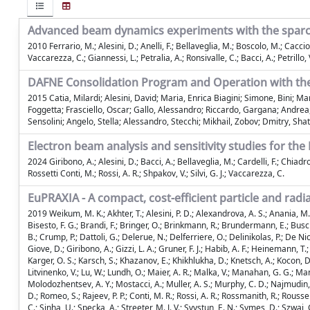
Advanced beam dynamics experiments with the sparc 
2010 Ferrario, M.; Alesini, D.; Anelli, F.; Bellaveglia, M.; Boscolo, M.; Cacciotti
Vaccarezza, C.; Giannessi, L.; Petralia, A.; Ronsivalle, C.; Bacci, A.; Petrillo,
DAFNE Consolidation Program and Operation with th
2015 Catia, Milardi; Alesini, David; Maria, Enrica Biagini; Simone, Bini;
Foggetta; Frasciello, Oscar; Gallo, Alessandro; Riccardo, Gargana; Andrea, 
Sensolini; Angelo, Stella; Alessandro, Stecchi; Mikhail, Zobov; Dmitry, Shat
Electron beam analysis and sensitivity studies for t
2024 Giribono, A.; Alesini, D.; Bacci, A.; Bellaveglia, M.; Cardelli, F.; Chiadro
Rossetti Conti, M.; Rossi, A. R.; Shpakov, V.; Silvi, G. J.; Vaccarezza, C.
EuPRAXIA - A compact, cost-efficient particle and radi
2019 Weikum, M. K.; Akhter, T.; Alesini, P. D.; Alexandrova, A. S.; Anania, M. 
Bisesto, F. G.; Brandi, F.; Bringer, O.; Brinkmann, R.; Brundermann, E.; Busch
B.; Crump, P.; Dattoli, G.; Delerue, N.; Delferriere, O.; Delinikolas, P.; De Nicol
Giove, D.; Giribono, A.; Gizzi, L. A.; Gruner, F. J.; Habib, A. F.; Heinemann, T.
Karger, O. S.; Karsch, S.; Khazanov, E.; Khikhlukha, D.; Knetsch, A.; Kocon, D.; 
Litvinenko, V.; Lu, W.; Lundh, O.; Maier, A. R.; Malka, V.; Manahan, G. G.; Ma
Molodozhentsev, A. Y.; Mostacci, A.; Muller, A. S.; Murphy, C. D.; Najmudin, Z.;
D.; Romeo, S.; Rajeev, P. P.; Conti, M. R.; Rossi, A. R.; Rossmanith, R.; Roussel,
C.; Sinha, U.; Specka, A.; Streeter, M. J. V.; Svystun, E. N.; Symes, D.; Szwaj,