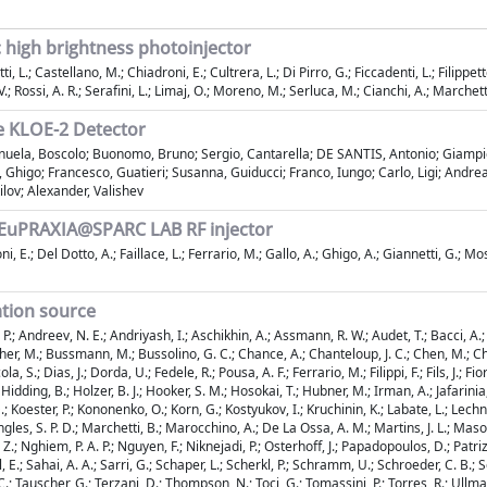
high brightness photoinjector
, L.; Castellano, M.; Chiadroni, E.; Cultrera, L.; Di Pirro, G.; Ficcadenti, L.; Filippetto
 V.; Rossi, A. R.; Serafini, L.; Limaj, O.; Moreno, M.; Serluca, M.; Cianchi, A.; Marchet
e KLOE-2 Detector
 Manuela, Boscolo; Buonomo, Bruno; Sergio, Cantarella; DE SANTIS, Antonio; Giamp
Ghigo; Francesco, Guatieri; Susanna, Guiducci; Franco, Iungo; Carlo, Ligi; Andrea,
ilov; Alexander, Valishev
he EuPRAXIA@SPARC LAB RF injector
ni, E.; Del Dotto, A.; Faillace, L.; Ferrario, M.; Gallo, A.; Ghigo, A.; Giannetti, G.; Mos
ation source
P.; Andreev, N. E.; Andriyash, I.; Aschikhin, A.; Assmann, R. W.; Audet, T.; Bacci, A.; 
er, M.; Bussmann, M.; Bussolino, G. C.; Chance, A.; Chanteloup, J. C.; Chen, M.; Chiadr
a, S.; Dias, J.; Dorda, U.; Fedele, R.; Pousa, A. F.; Ferrario, M.; Filippi, F.; Fils, J.; F
; Hidding, B.; Holzer, B. J.; Hooker, S. M.; Hosokai, T.; Hubner, M.; Irman, A.; Jafarinia
Koester, P.; Kononenko, O.; Korn, G.; Kostyukov, I.; Kruchinin, K.; Labate, L.; Lechner, C
ngles, S. P. D.; Marchetti, B.; Marocchino, A.; De La Ossa, A. M.; Martins, J. L.; Maso
 Nghiem, P. A. P.; Nguyen, F.; Niknejadi, P.; Osterhoff, J.; Papadopoulos, D.; Patrizi, B
 E.; Sahai, A. A.; Sarri, G.; Schaper, L.; Scherkl, P.; Schramm, U.; Schroeder, C. B.; Schw
 C.; Tauscher, G.; Terzani, D.; Thompson, N.; Toci, G.; Tomassini, P.; Torres, R.; Ullman