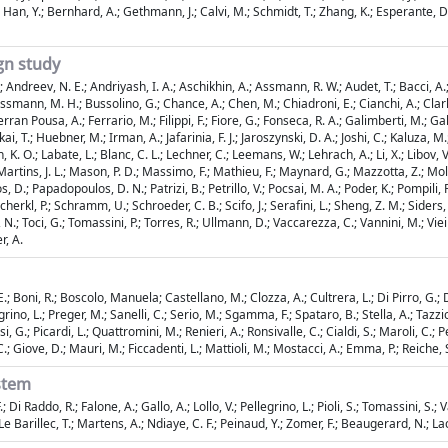
; Han, Y.; Bernhard, A.; Gethmann, J.; Calvi, M.; Schmidt, T.; Zhang, K.; Esperante, D.
gn study
 Andreev, N. E.; Andriyash, I. A.; Aschikhin, A.; Assmann, R. W.; Audet, T.; Bacci, A.; 
ann, M. H.; Bussolino, G.; Chance, A.; Chen, M.; Chiadroni, E.; Cianchi, A.; Clarke, J
ran Pousa, A.; Ferrario, M.; Filippi, F.; Fiore, G.; Fonseca, R. A.; Galimberti, M.; Gallo
ai, T.; Huebner, M.; Irman, A.; Jafarinia, F. J.; Jaroszynski, D. A.; Joshi, C.; Kaluza,
K. O.; Labate, L.; Blanc, C. L.; Lechner, C.; Leemans, W.; Lehrach, A.; Li, X.; Libov, V.;
artins, J. L.; Mason, P. D.; Massimo, F.; Mathieu, F.; Maynard, G.; Mazzotta, Z.; Mol
 D.; Papadopoulos, D. N.; Patrizi, B.; Petrillo, V.; Pocsai, M. A.; Poder, K.; Pompili, R
herkl, P.; Schramm, U.; Schroeder, C. B.; Scifo, J.; Serafini, L.; Sheng, Z. M.; Siders, C.
; Toci, G.; Tomassini, P.; Torres, R.; Ullmann, D.; Vaccarezza, C.; Vannini, M.; Vieira,
r, A.
E.; Boni, R.; Boscolo, Manuela; Castellano, M.; Clozza, A.; Cultrera, L.; Di Pirro, G.; 
o, L.; Preger, M.; Sanelli, C.; Serio, M.; Sgamma, F.; Spataro, B.; Stella, A.; Tazzioli, F
, G.; Picardi, L.; Quattromini, M.; Renieri, A.; Ronsivalle, C.; Cialdi, S.; Maroli, C.; Pe
 C.; Giove, D.; Mauri, M.; Ficcadenti, L.; Mattioli, M.; Mostacci, A.; Emma, P.; Reiche, 
stem
F.; Di Raddo, R.; Falone, A.; Gallo, A.; Lollo, V.; Pellegrino, L.; Pioli, S.; Tomassini, S.
.; Le Barillec, T.; Martens, A.; Ndiaye, C. F.; Peinaud, Y.; Zomer, F.; Beaugerard, N.; 