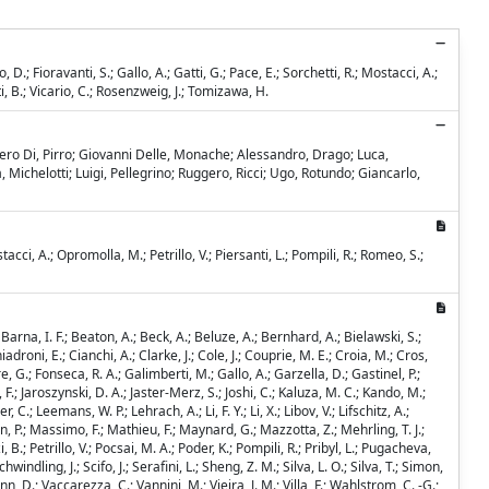
, D.; Fioravanti, S.; Gallo, A.; Gatti, G.; Pace, E.; Sorchetti, R.; Mostacci, A.;
ti, B.; Vicario, C.; Rosenzweig, J.; Tomizawa, H.
iero Di, Pirro; Giovanni Delle, Monache; Alessandro, Drago; Luca,
 Michelotti; Luigi, Pellegrino; Ruggero, Ricci; Ugo, Rotundo; Giancarlo,
tacci, A.; Opromolla, M.; Petrillo, V.; Piersanti, L.; Pompili, R.; Romeo, S.;
Barna, I. F.; Beaton, A.; Beck, A.; Beluze, A.; Bernhard, A.; Bielawski, S.;
oni, E.; Cianchi, A.; Clarke, J.; Cole, J.; Couprie, M. E.; Croia, M.; Cros,
iore, G.; Fonseca, R. A.; Galimberti, M.; Gallo, A.; Garzella, D.; Gastinel, P.;
, F.; Jaroszynski, D. A.; Jaster-Merz, S.; Joshi, C.; Kaluza, M. C.; Kando, M.;
.; Leemans, W. P.; Lehrach, A.; Li, F. Y.; Li, X.; Libov, V.; Lifschitz, A.;
n, P.; Massimo, F.; Mathieu, F.; Maynard, G.; Mazzotta, Z.; Mehrling, T. J.;
.; Petrillo, V.; Pocsai, M. A.; Poder, K.; Pompili, R.; Pribyl, L.; Pugacheva,
indling, J.; Scifo, J.; Serafini, L.; Sheng, Z. M.; Silva, L. O.; Silva, T.; Simon,
n, D.; Vaccarezza, C.; Vannini, M.; Vieira, J. M.; Villa, F.; Wahlstrom, C. -G.;