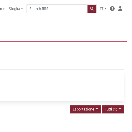
ome
Sfoglia
IT
Esportazione
Tutti (1)