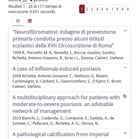
Risultati 1 - 20 di 177 (tempo di
1
2
3
4
5
6
7
8
9
esecuzione: 0.051 secondi).
"Neurofibromatosi: indagine di prevenzione
primaria condotta presso alcuni istituti
scolastici della XVII Circoscrizione di Roma"
1999 R., Porciello; M. R., Noviello; I., Boccia; Giustini, Sandra;
Richetta, Antonio Giovanni; R., Ieraci; L., Divona; Calvieri, Stefano
A case of infliximab-induced psoriasis
2008 Richetta, Antonio Giovanni; C., Mattozzi; V., Maiani
Carlomagno; V., Carboni; S., Giancristoforo; S., D'Epiro; F., Bruni;
Calvieri, Stefano
A multidisciplinary approach for patients with
moderate-to-severe psoriasis. an advisable
network of management
2023 Bianchi, L.; Caldarola, G.; Campione, E.; Dattola, A.; de
Simone, C.; Pellacani, G.; Richetta, A. G.; Skroza, N.
A pathological calcification from Imperial