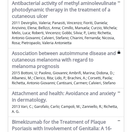
Antibacterial activity of methyl aminolevulinate
photodynamic therapy in the treatment of a
cutaneous ulcer
2011 Devirgiliis, Valeria; Panasiti, Vincenzo; Fioriti, Daniela;
Anzivino, Elena; Bellizzi, Anna; Cimillo, Manuela; Curzio, Michela;
Melis, Luca; Roberti, Vincenzo; Gobbi, Silvia; P., Lieto; Richetta,
Antonio Giovanni; Calvieri, Stefano; Chiarini, Fernanda; Nicosia,
Rosa; Pietropaolo, Valeria Antonietta
Association between autoimmune disease and
cutaneous melanoma with regard to
melanoma prognosis
2015 Bottoni, U; Paolino, Giovanni; Ambrifi, Marina; Didona, D.;
Albanesi, M.; Clerico, Rita; Lido, P.; Brachini, A.; Corsetti, Paola;
Richetta, Antonio Giovanni; Cantisani, Carmen; Calvieri, Stefano
Attachment and health: Avoidance and anxiety
in dermatology.
2013 Vari, C.; Garofalo, Carlo; Campoli, M.; Zanniello, R.; Richetta,
A. G.
Bimekizumab for the Treatment of Plaque
Psoriasis with Involvement of Genitalia: A 16-