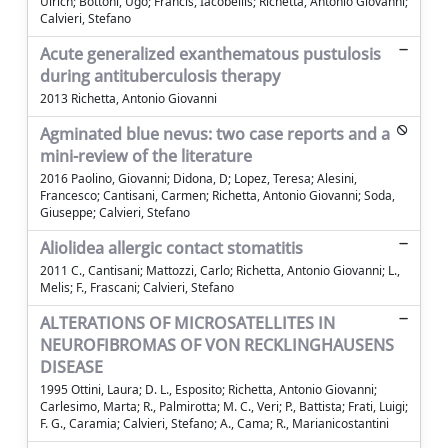
Ulrich; Bottoni, Ugo; Francis, Iacobellis; Richetta, Antonio Giovanni;
Calvieri, Stefano
Acute generalized exanthematous pustulosis
during antituberculosis therapy
2013 Richetta, Antonio Giovanni
Agminated blue nevus: two case reports and a
mini-review of the literature
2016 Paolino, Giovanni; Didona, D; Lopez, Teresa; Alesini,
Francesco; Cantisani, Carmen; Richetta, Antonio Giovanni; Soda,
Giuseppe; Calvieri, Stefano
Aliolidea allergic contact stomatitis
2011 C., Cantisani; Mattozzi, Carlo; Richetta, Antonio Giovanni; L.,
Melis; F., Frascani; Calvieri, Stefano
ALTERATIONS OF MICROSATELLITES IN
NEUROFIBROMAS OF VON RECKLINGHAUSENS
DISEASE
1995 Ottini, Laura; D. L., Esposito; Richetta, Antonio Giovanni;
Carlesimo, Marta; R., Palmirotta; M. C., Veri; P., Battista; Frati, Luigi;
F. G., Caramia; Calvieri, Stefano; A., Cama; R., Marianicostantini