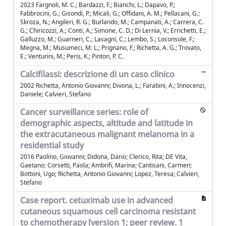
2023 Fargnoli, M. C.; Bardazzi, F.; Bianchi, L.; Dapavo, P.;
Fabbrocini, G.; Gisondi, P.; Micali, G.; Offidani, A. M.; Pellacani, G.;
Skroza, N.; Angileri, R. G.; Burlando, M.; Campanati, A.; Carrera, C.
G.; Chiricozzi, A.; Conti, A.; Simone, C. D.; Di Lernia, V.; Errichetti, E.;
Galluzzo, M.; Guarneri, C.; Lasagni, C.; Lembo, S.; Loconsole, F.;
Megna, M.; Musumeci, M. L.; Prignano, F.; Richetta, A. G.; Trovato,
E.; Venturini, M.; Peris, K.; Pinton, P. C.
Calcifilassi: descrizione di un caso clinico
2002 Richetta, Antonio Giovanni; Divona, L.; Farabini, A.; Innocenzi,
Daniele; Calvieri, Stefano
Cancer surveillance series: role of
demographic aspects, altitude and latitude in
the extracutaneous malignant melanoma in a
residential study
2016 Paolino, Giovanni; Didona, Dario; Clerico, Rita; DE Vita,
Gaetano; Corsetti, Paola; Ambrifi, Marina; Cantisani, Carmen;
Bottoni, Ugo; Richetta, Antonio Giovanni; Lopez, Teresa; Calvieri,
Stefano
Case report. cetuximab use in advanced
cutaneous squamous cell carcinoma resistant
to chemotherapy [version 1; peer review. 1