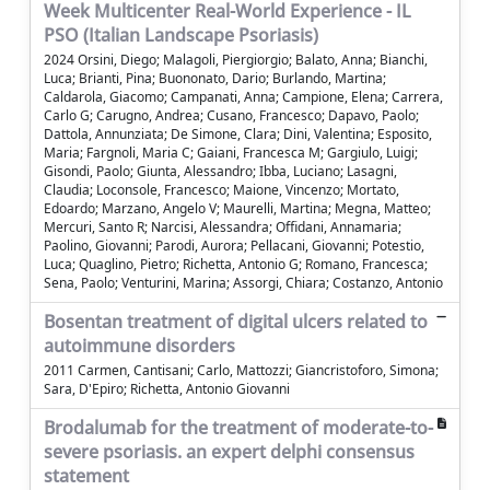
Week Multicenter Real-World Experience - IL
PSO (Italian Landscape Psoriasis)
2024 Orsini, Diego; Malagoli, Piergiorgio; Balato, Anna; Bianchi,
Luca; Brianti, Pina; Buononato, Dario; Burlando, Martina;
Caldarola, Giacomo; Campanati, Anna; Campione, Elena; Carrera,
Carlo G; Carugno, Andrea; Cusano, Francesco; Dapavo, Paolo;
Dattola, Annunziata; De Simone, Clara; Dini, Valentina; Esposito,
Maria; Fargnoli, Maria C; Gaiani, Francesca M; Gargiulo, Luigi;
Gisondi, Paolo; Giunta, Alessandro; Ibba, Luciano; Lasagni,
Claudia; Loconsole, Francesco; Maione, Vincenzo; Mortato,
Edoardo; Marzano, Angelo V; Maurelli, Martina; Megna, Matteo;
Mercuri, Santo R; Narcisi, Alessandra; Offidani, Annamaria;
Paolino, Giovanni; Parodi, Aurora; Pellacani, Giovanni; Potestio,
Luca; Quaglino, Pietro; Richetta, Antonio G; Romano, Francesca;
Sena, Paolo; Venturini, Marina; Assorgi, Chiara; Costanzo, Antonio
Bosentan treatment of digital ulcers related to
autoimmune disorders
2011 Carmen, Cantisani; Carlo, Mattozzi; Giancristoforo, Simona;
Sara, D'Epiro; Richetta, Antonio Giovanni
Brodalumab for the treatment of moderate-to-
severe psoriasis. an expert delphi consensus
statement