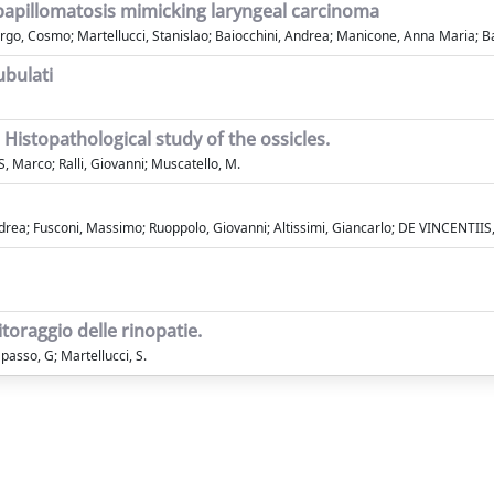
papillomatosis mimicking laryngeal carcinoma
Borgo, Cosmo; Martellucci, Stanislao; Baiocchini, Andrea; Manicone, Anna Maria; B
ubulati
a
istopathological study of the ossicles.
 Marco; Ralli, Giovanni; Muscatello, M.
rea; Fusconi, Massimo; Ruoppolo, Giovanni; Altissimi, Giancarlo; DE VINCENTIIS
toraggio delle rinopatie.
asso, G; Martellucci, S.