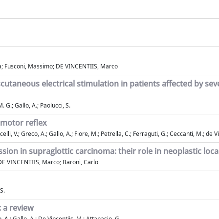
rea; Fusconi, Massimo; DE VINCENTIIS, Marco
utaneous electrical stimulation in patients affected by sev
 G.; Gallo, A.; Paolucci, S.
omotor reflex
li, V.; Greco, A.; Gallo, A.; Fiore, M.; Petrella, C.; Ferraguti, G.; Ceccanti, M.; de V
ion in supraglottic carcinoma: their role in neoplastic loca
a; DE VINCENTIIS, Marco; Baroni, Carlo
S.
 a review
o, A.; Gallo, A.; De Vincentiis, M.; Attanasio, G.