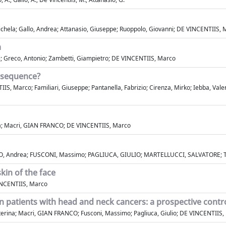
chela; Gallo, Andrea; Attanasio, Giuseppe; Ruoppolo, Giovanni; DE VINCENTIIS,
a
i; Greco, Antonio; Zambetti, Giampietro; DE VINCENTIIS, Marco
onsequence?
 Marco; Familiari, Giuseppe; Pantanella, Fabrizio; Cirenza, Mirko; Iebba, Valerio
ina; Macri, GIAN FRANCO; DE VINCENTIIS, Marco
O, Andrea; FUSCONI, Massimo; PAGLIUCA, GIULIO; MARTELLUCCI, SALVATORE; 
kin of the face
VINCENTIIS, Marco
in patients with head and neck cancers: a prospective contr
aterina; Macri, GIAN FRANCO; Fusconi, Massimo; Pagliuca, Giulio; DE VINCENTIIS