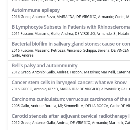
Autoimmune epilepsy
2016 Greco, Antonio; Rizzo, MARIA IDA; DE VIRGILIO, Armando; Conte, Mi
B Lymphocyte Subsets in Patients with Rhinosclerom
2011 Fusconi, Massimo; Gallo, Andrea; DE VIRGILIO, Armando; S., Nataliz
Bacterial biofilm in salivary gland stones: cause or c
2016 Fusconi, Massimo; Petrozza, Vincenzo; Schippa, Serena; DE VINCENTIIS,
Gallo, Andrea
Bell's palsy and autoimmunity
2012 Greco, Antonio; Gallo, Andrea; Fusconi, Massimo; Marinelli, Cater
Cancer stem cells in laryngeal cancer: what we know
2016 GRECO, Antonio; RIZZO, MARIA IDA; DE VIRGILIO, ARMANDO; GALL
Carcinoma cuniculatum: verrucous carcinoma of the s
2005 Gallo, Andrea; Fiorella, Ml; Simonelli, M; DELLA ROCCA, Carlo; DE 
Carotid stenosis after adjuvant cervical radiotherapy 
2012 Greco, Antonio; Gallo, Andrea; DE VIRGILIO, Armando; Marinelli, C