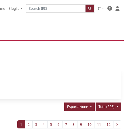
ome
Sfoglia
IT
Esportazione
Tutti (226)
1
2
3
4
5
6
7
8
9
10
11
12