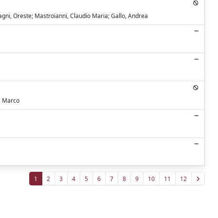
agni, Oreste; Mastroianni, Claudio Maria; Gallo, Andrea
, Marco
1
2
3
4
5
6
7
8
9
10
11
12
Copyright © 2026