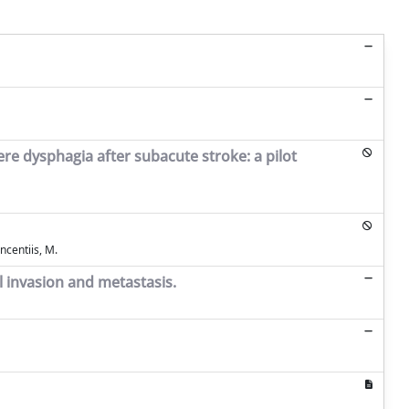
ere dysphagia after subacute stroke: a pilot
incentiis, M.
l invasion and metastasis.