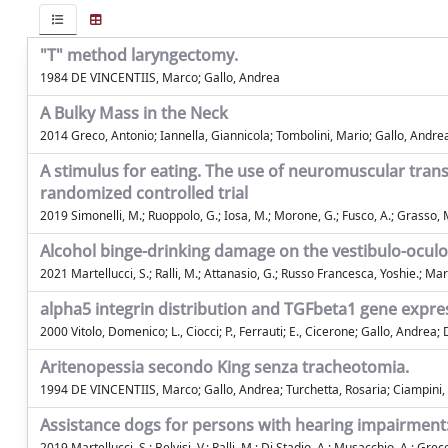
"T" method laryngectomy.
1984 DE VINCENTIIS, Marco; Gallo, Andrea
A Bulky Mass in the Neck
2014 Greco, Antonio; Iannella, Giannicola; Tombolini, Mario; Gallo, And
A stimulus for eating. The use of neuromuscular transc
randomized controlled trial
2019 Simonelli, M.; Ruoppolo, G.; Iosa, M.; Morone, G.; Fusco, A.; Grasso, M.
Alcohol binge-drinking damage on the vestibulo-ocul
2021 Martellucci, S.; Ralli, M.; Attanasio, G.; Russo Francesca, Yoshie.; Marcel
alpha5 integrin distribution and TGFbeta1 gene express
2000 Vitolo, Domenico; L., Ciocci; P., Ferrauti; E., Cicerone; Gallo, Andre
Aritenopessia secondo King senza tracheotomia.
1994 DE VINCENTIIS, Marco; Gallo, Andrea; Turchetta, Rosaria; Ciampini, 
Assistance dogs for persons with hearing impairment:
2019 Martellucci, S.; Belvisi, V.; Ralli, M.; Di Stadio, A.; Musacchio, A.; Grec