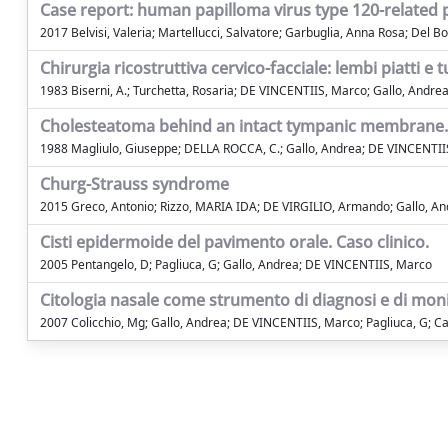
Case report: human papilloma virus type 120-related 
2017 Belvisi, Valeria; Martellucci, Salvatore; Garbuglia, Anna Rosa; Del 
Chirurgia ricostruttiva cervico-facciale: lembi piatti e t
1983 Biserni, A.; Turchetta, Rosaria; DE VINCENTIIS, Marco; Gallo, Andre
Cholesteatoma behind an intact tympanic membrane. H
1988 Magliulo, Giuseppe; DELLA ROCCA, C.; Gallo, Andrea; DE VINCENTIIS,
Churg-Strauss syndrome
2015 Greco, Antonio; Rizzo, MARIA IDA; DE VIRGILIO, Armando; Gallo, And
Cisti epidermoide del pavimento orale. Caso clinico.
2005 Pentangelo, D; Pagliuca, G; Gallo, Andrea; DE VINCENTIIS, Marco
Citologia nasale come strumento di diagnosi e di moni
2007 Colicchio, Mg; Gallo, Andrea; DE VINCENTIIS, Marco; Pagliuca, G; Cap
Powered by
IRIS
-
about IRIS
-
Utilizzo dei cookie