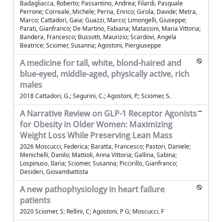
Badagliacca, Roberto; Passantino, Andrea; Filardi, Pasquale
Perrone; Correale, Michele; Perna, Enrico; Girola, Davide; Metra,
Marco; Cattadori, Gaia; Guazzi, Marco; Limongelli, Giuseppe;
Parati, Gianfranco; De Martino, Fabiana; Matassini, Maria Vittoria;
Bandera, Francesco; Bussotti, Maurizio; Scardovi, Angela
Beatrice; Sciomer, Susanna; Agostoni, Piergiuseppe
A medicine for tall, white, blond-haired and
blue-eyed, middle-aged, physically active, rich
males
2018 Cattadori, G.; Segurini, C.; Agostoni, P.; Sciomer, S.
A Narrative Review on GLP-1 Receptor Agonists
for Obesity in Older Women: Maximizing
Weight Loss While Preserving Lean Mass
2026 Moscucci, Federica; Baratta, Francesco; Pastori, Daniele;
Menichelli, Danilo; Mattioli, Anna Vittoria; Gallina, Sabina;
Lospinuso, Ilaria; Sciomer, Susanna; Piccirillo, Gianfranco;
Desideri, Giovambattista
A new pathophysiology in heart failure
patients
2020 Sciomer, S; Rellini, C; Agostoni, P G; Moscucci, F