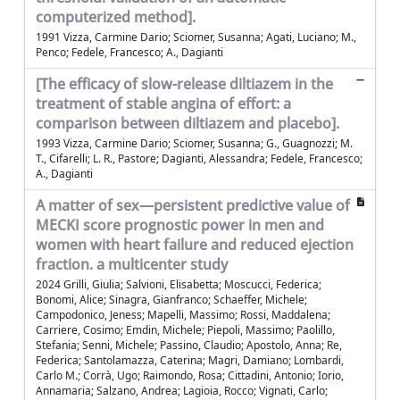
computerized method].
1991 Vizza, Carmine Dario; Sciomer, Susanna; Agati, Luciano; M.,
Penco; Fedele, Francesco; A., Dagianti
[The efficacy of slow-release diltiazem in the
treatment of stable angina of effort: a
comparison between diltiazem and placebo].
1993 Vizza, Carmine Dario; Sciomer, Susanna; G., Guagnozzi; M.
T., Cifarelli; L. R., Pastore; Dagianti, Alessandra; Fedele, Francesco;
A., Dagianti
A matter of sex—persistent predictive value of
MECKI score prognostic power in men and
women with heart failure and reduced ejection
fraction. a multicenter study
2024 Grilli, Giulia; Salvioni, Elisabetta; Moscucci, Federica;
Bonomi, Alice; Sinagra, Gianfranco; Schaeffer, Michele;
Campodonico, Jeness; Mapelli, Massimo; Rossi, Maddalena;
Carriere, Cosimo; Emdin, Michele; Piepoli, Massimo; Paolillo,
Stefania; Senni, Michele; Passino, Claudio; Apostolo, Anna; Re,
Federica; Santolamazza, Caterina; Magri, Damiano; Lombardi,
Carlo M.; Corrà, Ugo; Raimondo, Rosa; Cittadini, Antonio; Iorio,
Annamaria; Salzano, Andrea; Lagioia, Rocco; Vignati, Carlo;