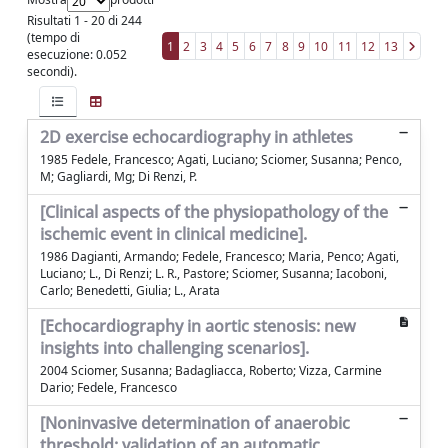
Risultati 1 - 20 di 244
(tempo di
1
2
3
4
5
6
7
8
9
10
11
12
13
esecuzione: 0.052
secondi).
2D exercise echocardiography in athletes
1985 Fedele, Francesco; Agati, Luciano; Sciomer, Susanna; Penco,
M; Gagliardi, Mg; Di Renzi, P.
[Clinical aspects of the physiopathology of the
ischemic event in clinical medicine].
1986 Dagianti, Armando; Fedele, Francesco; Maria, Penco; Agati,
Luciano; L., Di Renzi; L. R., Pastore; Sciomer, Susanna; Iacoboni,
Carlo; Benedetti, Giulia; L., Arata
[Echocardiography in aortic stenosis: new
insights into challenging scenarios].
2004 Sciomer, Susanna; Badagliacca, Roberto; Vizza, Carmine
Dario; Fedele, Francesco
[Noninvasive determination of anaerobic
threshold: validation of an automatic