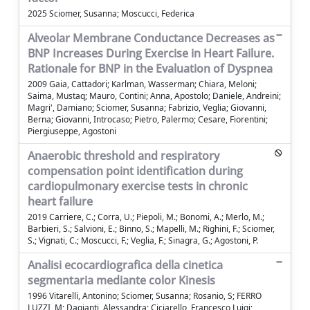
2025 Sciomer, Susanna; Moscucci, Federica
Alveolar Membrane Conductance Decreases as
BNP Increases During Exercise in Heart Failure.
Rationale for BNP in the Evaluation of Dyspnea
2009 Gaia, Cattadori; Karlman, Wasserman; Chiara, Meloni;
Saima, Mustaq; Mauro, Contini; Anna, Apostolo; Daniele, Andreini;
Magri', Damiano; Sciomer, Susanna; Fabrizio, Veglia; Giovanni,
Berna; Giovanni, Introcaso; Pietro, Palermo; Cesare, Fiorentini;
Piergiuseppe, Agostoni
Anaerobic threshold and respiratory
compensation point identification during
cardiopulmonary exercise tests in chronic
heart failure
2019 Carriere, C.; Corra, U.; Piepoli, M.; Bonomi, A.; Merlo, M.;
Barbieri, S.; Salvioni, E.; Binno, S.; Mapelli, M.; Righini, F.; Sciomer,
S.; Vignati, C.; Moscucci, F.; Veglia, F.; Sinagra, G.; Agostoni, P.
Analisi ecocardiografica della cinetica
segmentaria mediante color Kinesis
1996 Vitarelli, Antonino; Sciomer, Susanna; Rosanio, S; FERRO
LUZZI, M; Dagianti, Alessandra; Ciciarello, Francesco Luigi;