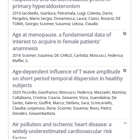
primary hyperaldosteronism
2010 Iacobellis, Gianluca; Petramala, Luigi; Cotesta, Dario;
Pergolini, Mario Sergio; Zinnamosca, Laura; Cianci, Rosario; DE
TOMA, Giorgio; Sciomer, Susanna; Letizia, Claudio
Age at menopause. a fundamental data of
interest to acquire in female patients'
anamnesis
2016 Sciomer, Susanna; DE CARLO, Carlotta; Moscucci, Federica;
Maffei, S.
Age-dependent influence of T wave amplitude
on short period temporal dispersion in healthy
subjects
2025 Piccirillo, Gianfranco; Moscucci, Federica; Mezzadri, Martina;
Caltabiano, Cristina; Cisaria, Giovanni; Vizza, Guendalina; De
Santis, Valerio; Giuffrè, Marco; Stefano, Sara; Scinicariello,
Claudia; Lospinuso, Ilaria; Sciomer, Susanna; Rossi, Pietro;
Desideri, Giovambattista
Air pollution and ischemic heart disease: a
widely underestimated cardiovascular risk
factor