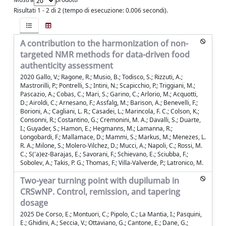
Risultati 1 - 2 di 2 (tempo di esecuzione: 0.006 secondi).
A contribution to the harmonization of non-
targeted NMR methods for data-driven food
authenticity assessment
2020 Gallo, V.; Ragone, R.; Musio, B.; Todisco, S.; Rizzuti, A.;
Mastrorilli, P.; Pontrelli, S.; Intini, N.; Scapicchio, P.; Triggiani, M.;
Pascazio, A.; Cobas, C.; Mari, S.; Garino, C.; Arlorio, M.; Acquotti,
D.; Airoldi, C.; Arnesano, F.; Assfalg, M.; Barison, A.; Benevelli, F.;
Borioni, A.; Cagliani, L. R.; Casadei, L.; Marincola, F. C.; Colson, K.;
Consonni, R.; Costantino, G.; Cremonini, M. A.; Davalli, S.; Duarte,
I.; Guyader, S.; Hamon, E.; Hegmanns, M.; Lamanna, R.;
Longobardi, F.; Mallamace, D.; Mammi, S.; Markus, M.; Menezes, L.
R. A.; Milone, S.; Molero-Vilchez, D.; Mucci, A.; Napoli, C.; Rossi, M.
C.; S('a)ez-Barajas, E.; Savorani, F.; Schievano, E.; Sciubba, F.;
Sobolev, A.; Takis, P. G.; Thomas, F.; Villa-Valverde, P.; Latronico, M.
Two-year turning point with dupilumab in
CRSwNP. Control, remission, and tapering
dosage
2025 De Corso, E.; Montuori, C.; Pipolo, C.; La Mantia, I.; Pasquini,
E.; Ghidini, A.; Seccia, V.; Ottaviano, G.; Cantone, E.; Dane, G.;