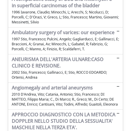
in superficial carcinomas of the bladder
1996 Iavarone, Claudio; Minocchi, L; Arecchi, S; Nicolucci, D;
Porcelli, C; D'Orazi, V; Greco, L; Stio, Francesco; Martino, Giovanni;
Messinetti, Silvio
Ambulatory surgery of varices: our experience
1997 Stio, Francesco; Pulcini, Angelo; Gagliarducci, E; Gallinacci, E;
Braccioni, A; Granai, Av; Minocchi, L; Gabatel, R; Fabrizio, G;
Porcelli, C; Manno, A; Finizio, R; Scaldaferri, T.
ANEURISMA DELL'ARTERIA ULNARE:CASO
CLINICO E REVISIONE.
2002 Stio, Francesco; Gallinacci, E; Stio, ROCCO EDOARDO;
Ortensi, Andrea
Angiomegaly and arterial aneurysms
2010 D'Andrea, Vito; Catania, Antonio; Stio, Francesco; DI
MATTEO, Filippo Maria; C., Di Marco; R., Greco; M., Di Certo; DE
ANTONI, Enrico; Cantisani, Vito; Todini, Alfredo; Guaitoli, Eleonora
APPROCCIO DIAGNOSTICO CON LA METODICA
DOPPLER NELLO STUDIO DELLA SESSUALITA'
MASCHILE NELLA TERZA ETA'.