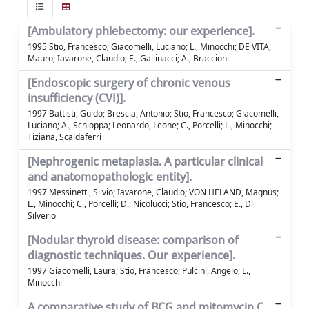
[Ambulatory phlebectomy: our experience].
1995 Stio, Francesco; Giacomelli, Luciano; L., Minocchi; DE VITA,
Mauro; Iavarone, Claudio; E., Gallinacci; A., Braccioni
[Endoscopic surgery of chronic venous
insufficiency (CVI)].
1997 Battisti, Guido; Brescia, Antonio; Stio, Francesco; Giacomelli,
Luciano; A., Schioppa; Leonardo, Leone; C., Porcelli; L., Minocchi;
Tiziana, Scaldaferri
[Nephrogenic metaplasia. A particular clinical
and anatomopathologic entity].
1997 Messinetti, Silvio; Iavarone, Claudio; VON HELAND, Magnus;
L., Minocchi; C., Porcelli; D., Nicolucci; Stio, Francesco; E., Di
Silverio
[Nodular thyroid disease: comparison of
diagnostic techniques. Our experience].
1997 Giacomelli, Laura; Stio, Francesco; Pulcini, Angelo; L.,
Minocchi
A comparative study of BCG and mitomycin C