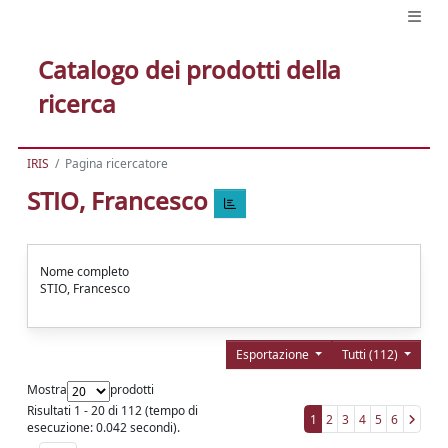
Catalogo dei prodotti della
ricerca
IRIS
Pagina ricercatore
STIO, Francesco
Nome completo
STIO, Francesco
Esportazione
Tutti (112)
Mostra
prodotti
Risultati 1 - 20 di 112 (tempo di
1
2
3
4
5
6
esecuzione: 0.042 secondi).