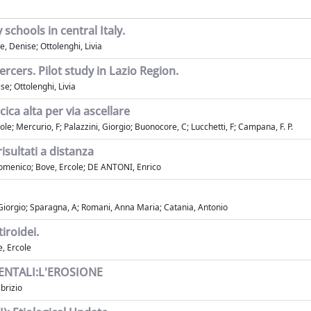
schools in central Italy.
e, Denise; Ottolenghi, Livia
ercers. Pilot study in Lazio Region.
se; Ottolenghi, Livia
ica alta per via ascellare
le; Mercurio, F; Palazzini, Giorgio; Buonocore, C; Lucchetti, F; Campana, F. P.
isultati a distanza
 Domenico; Bove, Ercole; DE ANTONI, Enrico
ni, Giorgio; Sparagna, A; Romani, Anna Maria; Catania, Antonio
iroidei.
e, Ercole
DENTALI:L'EROSIONE
brizio