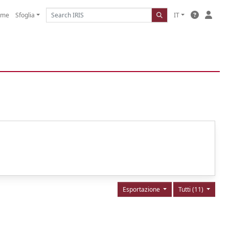
ome
Sfoglia
IT
Esportazione
Tutti (11)