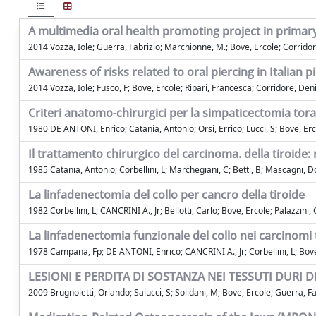
A multimedia oral health promoting project in primary 
2014 Vozza, Iole; Guerra, Fabrizio; Marchionne, M.; Bove, Ercole; Corridor
Awareness of risks related to oral piercing in Italian pi
2014 Vozza, Iole; Fusco, F; Bove, Ercole; Ripari, Francesca; Corridore, Deni
Criteri anatomo-chirurgici per la simpaticectomia torac
1980 DE ANTONI, Enrico; Catania, Antonio; Orsi, Errico; Lucci, S; Bove, Erco
Il trattamento chirurgico del carcinoma. della tiroide: r
1985 Catania, Antonio; Corbellini, L; Marchegiani, C; Betti, B; Mascagni,
La linfadenectomia del collo per cancro della tiroide
1982 Corbellini, L; CANCRINI A., Jr; Bellotti, Carlo; Bove, Ercole; Palazzi
La linfadenectomia funzionale del collo nei carcinomi t
1978 Campana, Fp; DE ANTONI, Enrico; CANCRINI A., Jr; Corbellini, L; Bov
LESIONI E PERDITA DI SOSTANZA NEI TESSUTI DURI 
2009 Brugnoletti, Orlando; Salucci, S; Solidani, M; Bove, Ercole; Guerra, Fa