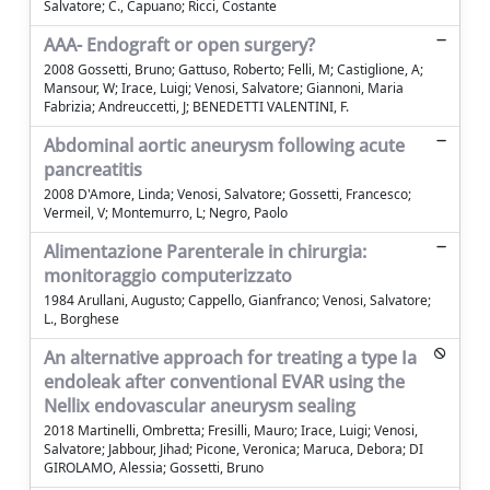
Salvatore; C., Capuano; Ricci, Costante
AAA- Endograft or open surgery?
2008 Gossetti, Bruno; Gattuso, Roberto; Felli, M; Castiglione, A;
Mansour, W; Irace, Luigi; Venosi, Salvatore; Giannoni, Maria
Fabrizia; Andreuccetti, J; BENEDETTI VALENTINI, F.
Abdominal aortic aneurysm following acute
pancreatitis
2008 D'Amore, Linda; Venosi, Salvatore; Gossetti, Francesco;
Vermeil, V; Montemurro, L; Negro, Paolo
Alimentazione Parenterale in chirurgia:
monitoraggio computerizzato
1984 Arullani, Augusto; Cappello, Gianfranco; Venosi, Salvatore;
L., Borghese
An alternative approach for treating a type Ia
endoleak after conventional EVAR using the
Nellix endovascular aneurysm sealing
2018 Martinelli, Ombretta; Fresilli, Mauro; Irace, Luigi; Venosi,
Salvatore; Jabbour, Jihad; Picone, Veronica; Maruca, Debora; DI
GIROLAMO, Alessia; Gossetti, Bruno