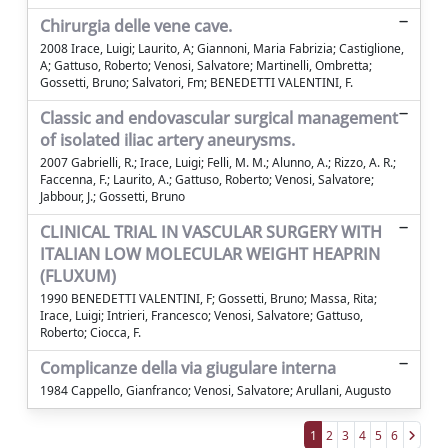
Chirurgia delle vene cave.
2008 Irace, Luigi; Laurito, A; Giannoni, Maria Fabrizia; Castiglione,
A; Gattuso, Roberto; Venosi, Salvatore; Martinelli, Ombretta;
Gossetti, Bruno; Salvatori, Fm; BENEDETTI VALENTINI, F.
Classic and endovascular surgical management
of isolated iliac artery aneurysms.
2007 Gabrielli, R.; Irace, Luigi; Felli, M. M.; Alunno, A.; Rizzo, A. R.;
Faccenna, F.; Laurito, A.; Gattuso, Roberto; Venosi, Salvatore;
Jabbour, J.; Gossetti, Bruno
CLINICAL TRIAL IN VASCULAR SURGERY WITH
ITALIAN LOW MOLECULAR WEIGHT HEAPRIN
(FLUXUM)
1990 BENEDETTI VALENTINI, F; Gossetti, Bruno; Massa, Rita;
Irace, Luigi; Intrieri, Francesco; Venosi, Salvatore; Gattuso,
Roberto; Ciocca, F.
Complicanze della via giugulare interna
1984 Cappello, Gianfranco; Venosi, Salvatore; Arullani, Augusto
1
2
3
4
5
6