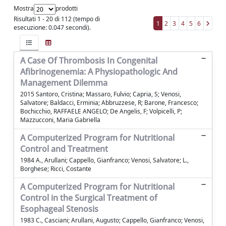
Mostra
prodotti
Risultati 1 - 20 di 112 (tempo di
1
2
3
4
5
6
esecuzione: 0.047 secondi).
A Case Of Thrombosis In Congenital
Afibrinogenemia: A Physiopathologic And
Management Dilemma
2015 Santoro, Cristina; Massaro, Fulvio; Capria, S; Venosi,
Salvatore; Baldacci, Erminia; Abbruzzese, R; Barone, Francesco;
Bochicchio, RAFFAELE ANGELO; De Angelis, F; Volpicelli, P;
Mazzucconi, Maria Gabriella
A Computerized Program for Nutritional
Control and Treatment
1984 A., Arullani; Cappello, Gianfranco; Venosi, Salvatore; L.,
Borghese; Ricci, Costante
A Computerized Program for Nutritional
Control in the Surgical Treatment of
Esophageal Stenosis
1983 C., Casciani; Arullani, Augusto; Cappello, Gianfranco; Venosi,