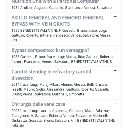
Nutrition Unit with a Personal Computer
1984 Arullani, Augusto; Cappello, Gianfranco; Venosi, Salvatore
AXILLO-FEMORAL AND FEMORO-FEMORAL
BYPASS WITH VEIN GRAFTS
1990 BENEDETTI VALENTINI, F; Gossetti, Bruno; Irace, Luigi;
Gattuso, Roberto; Intrieri, Francesco; Venosi, Salvatore; Massa,
Rita
Bypass composito:c'è un vantaggio?
1988 Gossetti, Bruno; Irace, Luigi; Massa, Rita; Gattuso, Roberto;
Intrieri, Francesco; Venosi, Salvatore; BENEDETTI VALENTINI, F.
Carotid stenting in refractory carotid
dissection
2014 Irace, Luigi; Malaj, Alban; Alunno, Alessia; Belli, Cristina;
Fresilli, Mauro; Giglio, Alessandra; Gattuso, Roberto; Gossetti,
Bruno; Venosi, Salvatore; Martinelli, Ombretta
Chirurgia delle vene cave
2008 Irace, Luigi; Laurito, Antonella; Giannoni, Maria Fabrizia;
Castiglione, A; Gattuso, Roberto; Venosi, Salvatore; Martinelli,
Ombretta; Gossetti, Bruno; Salvatori, Fm; BENEDETTI VALENTINI,
Fabrizio