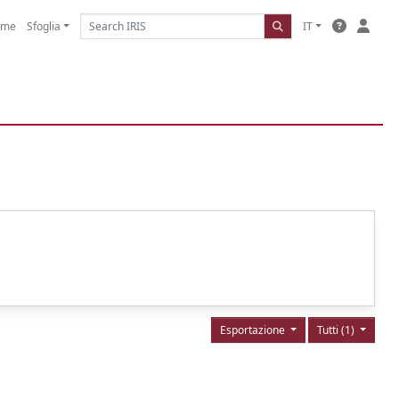
ome
Sfoglia
IT
Esportazione
Tutti (1)