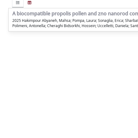
A biocompatible propolis pollen and zno nanorod compo
2025 Hakimpour Abyaneh, Mahsa; Pompa, Laura; Sonaglia, Erica; Sharbaf, M
Polimeni, Antonella; Cheraghi Bidsorkhi, Hossein; Uccelletti, Daniela; Sant