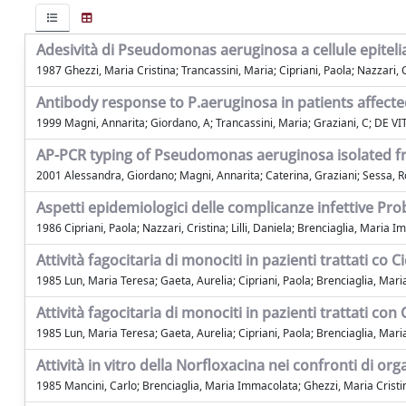
Adesività di Pseudomonas aeruginosa a cellule epiteliali
1987 Ghezzi, Maria Cristina; Trancassini, Maria; Cipriani, Paola; Nazzari,
Antibody response to P.aeruginosa in patients affected
1999 Magni, Annarita; Giordano, A; Trancassini, Maria; Graziani, C; DE VITO
AP-PCR typing of Pseudomonas aeruginosa isolated fro
2001 Alessandra, Giordano; Magni, Annarita; Caterina, Graziani; Sessa, Ro
Aspetti epidemiologici delle complicanze infettive Pro
1986 Cipriani, Paola; Nazzari, Cristina; Lilli, Daniela; Brenciaglia, Maria 
Attività fagocitaria di monociti in pazienti trattati co 
1985 Lun, Maria Teresa; Gaeta, Aurelia; Cipriani, Paola; Brenciaglia, Mar
Attività fagocitaria di monociti in pazienti trattati con
1985 Lun, Maria Teresa; Gaeta, Aurelia; Cipriani, Paola; Brenciaglia, Mar
Attività in vitro della Norfloxacina nei confronti di 
1985 Mancini, Carlo; Brenciaglia, Maria Immacolata; Ghezzi, Maria Cristin