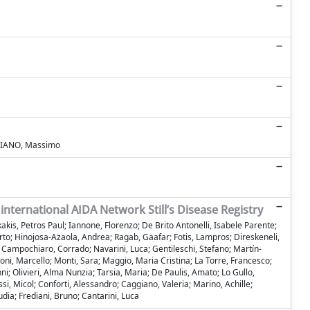
L PIANO, Massimo
international AIDA Network Still’s Disease Registry
akis, Petros Paul; Iannone, Florenzo; De Brito Antonelli, Isabele Parente;
erto; Hinojosa-Azaola, Andrea; Ragab, Gaafar; Fotis, Lampros; Direskeneli,
; Campochiaro, Corrado; Navarini, Luca; Gentileschi, Stefano; Martín-
ni, Marcello; Monti, Sara; Maggio, Maria Cristina; La Torre, Francesco;
; Olivieri, Alma Nunzia; Tarsia, Maria; De Paulis, Amato; Lo Gullo,
 Micol; Conforti, Alessandro; Caggiano, Valeria; Marino, Achille;
dia; Frediani, Bruno; Cantarini, Luca