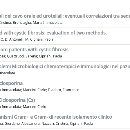
 del cavo orale ed uroteliali: eventuali correlazioni tra sede
 Cristina; Brenciaglia, Maria Immacolata
 with cystic fibrosis: evaluation of two methods.
, D; Antonelli, M; Cipriani, Paola
m patients with cystic fibrosis
sa; Quattrucci, Serena; Cipriani, Paola
blemi Microbiologici chemoterapici e immunologici nel pazie
Immacolata
Ciclosporina
ia Immacolata; Mancini, Carlo; Filadoro, Francesco
 Ciclosporina (Cs)
ia Immacolata; Mancini, Carlo
organismi Gram+ e Gram- di recente isolamento clinico
a; Giordano, Alessandra; Nazzari, Cristina; Cipriani, Paola