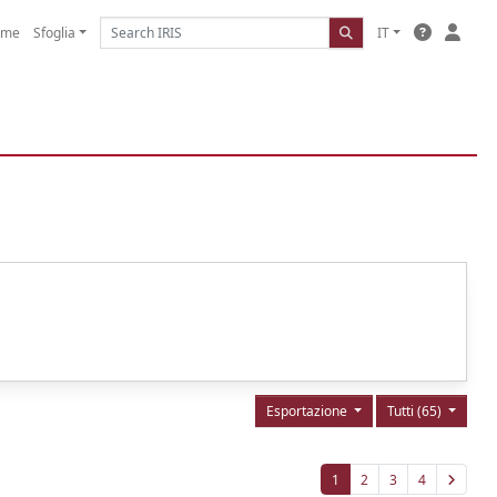
ome
Sfoglia
IT
Esportazione
Tutti (65)
1
2
3
4