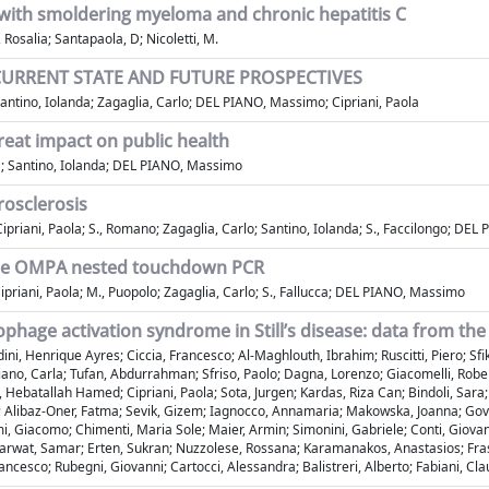
t with smoldering myeloma and chronic hepatitis C
 Rosalia; Santapaola, D; Nicoletti, M.
URRENT STATE AND FUTURE PROSPECTIVES
Santino, Iolanda; Zagaglia, Carlo; DEL PIANO, Massimo; Cipriani, Paola
eat impact on public health
na; Santino, Iolanda; DEL PIANO, Massimo
osclerosis
ipriani, Paola; S., Romano; Zagaglia, Carlo; Santino, Iolanda; S., Faccilongo; DE
 the OMPA nested touchdown PCR
ipriani, Paola; M., Puopolo; Zagaglia, Carlo; S., Fallucca; DEL PIANO, Massimo
phage activation syndrome in Still’s disease: data from the 
ni, Henrique Ayres; Ciccia, Francesco; Al-Maghlouth, Ibrahim; Ruscitti, Piero; Sfik
ggiano, Carla; Tufan, Abdurrahman; Sfriso, Paolo; Dagna, Lorenzo; Giacomelli, Rob
, Hebatallah Hamed; Cipriani, Paola; Sota, Jurgen; Kardas, Riza Can; Bindoli, Sara
a; Alibaz-Oner, Fatma; Sevik, Gizem; Iagnocco, Annamaria; Makowska, Joanna; Govo
 Giacomo; Chimenti, Maria Sole; Maier, Armin; Simonini, Gabriele; Conti, Giovanni
rwat, Samar; Erten, Sukran; Nuzzolese, Rossana; Karamanakos, Anastasios; Frassi,
ncesco; Rubegni, Giovanni; Cartocci, Alessandra; Balistreri, Alberto; Fabiani, Clau