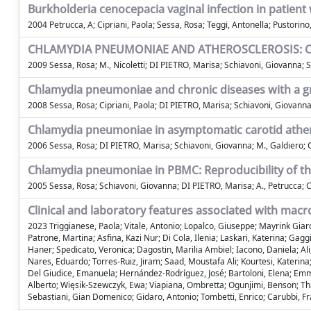
Burkholderia cenocepacia vaginal infection in patien
2004 Petrucca, A; Cipriani, Paola; Sessa, Rosa; Teggi, Antonella; Pustorino,
CHLAMYDIA PNEUMONIAE AND ATHEROSCLEROSIS: C
2009 Sessa, Rosa; M., Nicoletti; DI PIETRO, Marisa; Schiavoni, Giovanna; 
Chlamydia pneumoniae and chronic diseases with a gr
2008 Sessa, Rosa; Cipriani, Paola; DI PIETRO, Marisa; Schiavoni, Giovan
Chlamydia pneumoniae in asymptomatic carotid ather
2006 Sessa, Rosa; DI PIETRO, Marisa; Schiavoni, Giovanna; M., Galdiero; C
Chlamydia pneumoniae in PBMC: Reproducibility of
2005 Sessa, Rosa; Schiavoni, Giovanna; DI PIETRO, Marisa; A., Petrucca; C
Clinical and laboratory features associated with macro
2023 Triggianese, Paola; Vitale, Antonio; Lopalco, Giuseppe; Mayrink Giardi
Patrone, Martina; Asfina, Kazi Nur; Di Cola, Ilenia; Laskari, Katerina; Ga
Haner; Spedicato, Veronica; Dagostin, Marilia Ambiel; Iacono, Daniela; Ali
Nares, Eduardo; Torres-Ruiz, Jiram; Saad, Moustafa Ali; Kourtesi, Katerin
Del Giudice, Emanuela; Hernández-Rodríguez, José; Bartoloni, Elena; Emmi,
Alberto; Więsik-Szewczyk, Ewa; Viapiana, Ombretta; Ogunjimi, Benson; Tha
Sebastiani, Gian Domenico; Gidaro, Antonio; Tombetti, Enrico; Carubbi, Fra