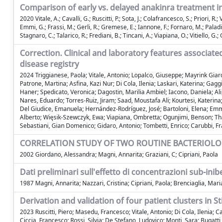
Comparison of early vs. delayed anakinra treatment in 
2020 Vitale, A.; Cavalli, G.; Ruscitti, P.; Sota, J.; Colafrancesco, S.; Priori, R
Emmi, G.; Frassi, M.; Gerli, R.; Gremese, E.; Iannone, F.; Fornaro, M.; Paladin
Stagnaro, C.; Talarico, R.; Frediani, B.; Tincani, A.; Viapiana, O.; Vitiello, G.;
Correction. Clinical and laboratory features associate
disease registry
2024 Triggianese, Paola; Vitale, Antonio; Lopalco, Giuseppe; Mayrink Giardi
Patrone, Martina; Asfina, Kazi Nur; Di Cola, Ilenia; Laskari, Katerina; Ga
Haner; Spedicato, Veronica; Dagostin, Marilia Ambiel; Iacono, Daniela; Ali
Nares, Eduardo; Torres-Ruiz, Jiram; Saad, Moustafa Ali; Kourtesi, Katerin
Del Giudice, Emanuela; Hernández-Rodríguez, José; Bartoloni, Elena; Emmi,
Alberto; Więsik-Szewczyk, Ewa; Viapiana, Ombretta; Ogunjimi, Benson; Tha
Sebastiani, Gian Domenico; Gidaro, Antonio; Tombetti, Enrico; Carubbi, Fra
CORRELATION STUDY OF TWO ROUTINE BACTERIOLO
2002 Giordano, Alessandra; Magni, Annarita; Graziani, C; Cipriani, Paola
Dati preliminari sull'effetto di concentrazioni sub-ini
1987 Magni, Annarita; Nazzari, Cristina; Cipriani, Paola; Brenciaglia, Ma
Derivation and validation of four patient clusters in 
2023 Ruscitti, Piero; Masedu, Francesco; Vitale, Antonio; Di Cola, Ilenia; C
Ciccia, Francesco; Rossi, Silvia; De Stefano, Ludovico; Monti, Sara; Bugat