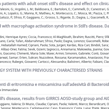
patients with adult onset still's disease and effect on clin
.; Valesini, G.; Argolini, L. M.; Baldissera, E.; Bartoloni, E.; Cammelli, D.; Canestrari,
i, A.; Lopalco, G.; Manna, R.; Mathieu, A.; Montecucco, C.; Mosca, M.; Piazza, I.; Piga
 Galozzi, P.; Sfriso, P.; Gaggiano, C.; Grosso, S.; Rigante, D.; Dagna, L.; Giacomelli, R.
d with macrophage activation syndrome in Still’s disease. Da
ni, Henrique Ayres; Ciccia, Francesco; Al-Maghlouth, Ibrahim; Ruscitti, Piero; Sfik
ggiano, Carla; Tufan, Abdurrahman; Sfriso, Paolo; Dagna, Lorenzo; Giacomelli, Rob
, Hebatallah Hamed; Cipriani, Paola; Sota, Jurgen; Kardas, Riza Can; Bindoli, Sara
a; Alibaz-Oner, Fatma; Sevik, Gizem; Iagnocco, Annamaria; Makowska, Joanna; Govo
 Giacomo; Chimenti, Maria Sole; Maier, Armin; Simonini, Gabriele; Conti, Giovanni
rwat, Samar; Erten, Sukran; Nuzzolese, Rossana; Karamanakos, Anastasios; Frassi,
ncesco; Rubegni, Giovanni; Cartocci, Alessandra; Balistreri, Alberto; Fabiani, Clau
GY SYSTEM WITH PREVIOUSLY CHARACTERSED STRAINS
benti di eritromicina e miocamicina sull'adesività di Bacteroi
ria Immacolata
Still’s disease, results from GIRRCS AOSD-study group and AI
aggiano, Valeria; Di Muzio, Claudia; Cipriani, Paola; Valenti, Marco; Berardicurti,
ti, Serena; Montecucco, Carlomaurizio; Caso, Francesco; Costa, Luisa; Prete, Marc