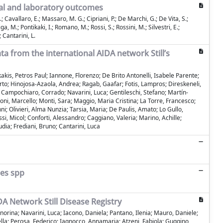
ical and laboratory outcomes
 G.; Cavallaro, E.; Massaro, M. G.; Cipriani, P.; De Marchi, G.; De Vita, S.;
, M.; Pontikaki, I.; Romano, M.; Rossi, S.; Rossini, M.; Silvestri, E.;
; Cantarini, L.
ta from the international AIDA network Still’s
akis, Petros Paul; Iannone, Florenzo; De Brito Antonelli, Isabele Parente;
erto; Hinojosa-Azaola, Andrea; Ragab, Gaafar; Fotis, Lampros; Direskeneli,
; Campochiaro, Corrado; Navarini, Luca; Gentileschi, Stefano; Martín-
ni, Marcello; Monti, Sara; Maggio, Maria Cristina; La Torre, Francesco;
; Olivieri, Alma Nunzia; Tarsia, Maria; De Paulis, Amato; Lo Gullo,
 Micol; Conforti, Alessandro; Caggiano, Valeria; Marino, Achille;
dia; Frediani, Bruno; Cantarini, Luca
des spp
DA Network Still Disease Registry
 Onorina; Navarini, Luca; Iacono, Daniela; Pantano, Ilenia; Mauro, Daniele;
ella; Perosa, Federico; Iagnocco, Annamaria; Atzeni, Fabiola; Guggino,