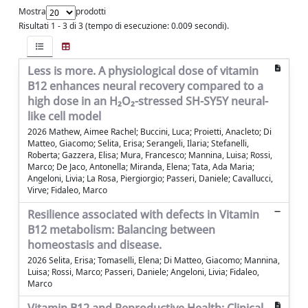
Mostra
prodotti
Risultati 1 - 3 di 3 (tempo di esecuzione: 0.009 secondi).
Less is more. A physiological dose of vitamin
B12 enhances neural recovery compared to a
high dose in an H₂O₂-stressed SH-SY5Y neural-
like cell model
2026 Mathew, Aimee Rachel; Buccini, Luca; Proietti, Anacleto; Di
Matteo, Giacomo; Selita, Erisa; Serangeli, Ilaria; Stefanelli,
Roberta; Gazzera, Elisa; Mura, Francesco; Mannina, Luisa; Rossi,
Marco; De Jaco, Antonella; Miranda, Elena; Tata, Ada Maria;
Angeloni, Livia; La Rosa, Piergiorgio; Passeri, Daniele; Cavallucci,
Virve; Fidaleo, Marco
Resilience associated with defects in Vitamin
B12 metabolism: Balancing between
homeostasis and disease.
2026 Selita, Erisa; Tomaselli, Elena; Di Matteo, Giacomo; Mannina,
Luisa; Rossi, Marco; Passeri, Daniele; Angeloni, Livia; Fidaleo,
Marco