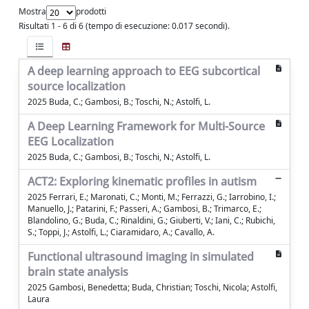
Mostra
prodotti
Risultati 1 - 6 di 6 (tempo di esecuzione: 0.017 secondi).
A deep learning approach to EEG subcortical
source localization
2025 Buda, C.; Gambosi, B.; Toschi, N.; Astolfi, L.
A Deep Learning Framework for Multi-Source
EEG Localization
2025 Buda, C.; Gambosi, B.; Toschi, N.; Astolfi, L.
ACT2: Exploring kinematic profiles in autism
2025 Ferrari, E.; Maronati, C.; Monti, M.; Ferrazzi, G.; Iarrobino, I.;
Manuello, J.; Patarini, F.; Passeri, A.; Gambosi, B.; Trimarco, E.;
Blandolino, G.; Buda, C.; Rinaldini, G.; Giuberti, V.; Iani, C.; Rubichi,
S.; Toppi, J.; Astolfi, L.; Ciaramidaro, A.; Cavallo, A.
Functional ultrasound imaging in simulated
brain state analysis
2025 Gambosi, Benedetta; Buda, Christian; Toschi, Nicola; Astolfi,
Laura