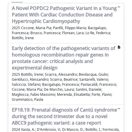
A Novel POPDC2 Pathogenic Variant in a Young
Patient With Cardiac Conduction Disease and
Hypertrophic Cardiomyopathy
2025 Ciccone, Maria Pia; Panfili, Filippo Maria; Bacigalupo,
Francesca; Brusco, Francesca; Florean, Lara; Lo Re, Federica;
Bottillo, Irene
Early detection of the pathogenetic variants of
homologous recombination repair genes in
prostate cancer: critical analysis and
experimental design
2025 Bottillo, Irene; Sciarra, Alessandro; Bevilacqua, Giulio;
Gentilucci, Alessandro; Sciarra, Beatrice; Santarelli, Valerio;
Salciccia, Stefano; Bacigalupo, Francesca; Pastacaldi, Francesco;
Ciccone, Maria Pia; De Marchis, Laura; Santini, Daniele;
Magliocca, Fabio Massimo; Merenda, Elisabetta; Forte, Flavio;
Grammatico, Paola
EP18.19: Prenatal diagnosis of Cantú syndrome
during the second trimester due to a novel
ABCC9 pathogenic variant: a case report
2024 Vasta, A.; D'Ambrosio, V.; Di Mascio, D.; Bottillo, I.; Formicola,