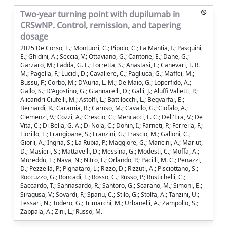
Two-year turning point with dupilumab in
CRSwNP. Control, remission, and tapering
dosage
2025 De Corso, E.; Montuori, C.; Pipolo, C.; La Mantia, I.; Pasquini,
E.; Ghidini, A.; Seccia, V.; Ottaviano, G.; Cantone, E.; Dane, G.;
Garzaro, M.; Fadda, G. L.; Torretta, S.; Anastasi, F.; Canevari, F. R.
M.; Pagella, F.; Lucidi, D.; Cavaliere, C.; Pagliuca, G.; Maffei, M.;
Bussu, F.; Corbo, M.; D'Auria, L. M.; De Maio, G.; Loperfido, A.;
Gallo, S.; D'Agostino, G.; Giannarelli, D.; Galli, J.; Aluffi Valletti, P.;
Alicandri Ciufelli, M.; Astolfi, L.; Battilocchi, L.; Begvarfaj, E.;
Bernardi, R.; Caramia, R.; Caruso, M.; Cavallo, G.; Ciofalo, A.;
Clemenzi, V.; Cozzi, A.; Crescio, C.; Mencacci, L. C.; Dell'Era, V.; De
Vita, C.; Di Bella, G. A.; Di Nola, C.; Dohin, I.; Farneti, P.; Ferrella, F.;
Fiorillo, L.; Frangipane, S.; Franzini, G.; Frascio, M.; Galloni, C.;
Giorli, A.; Ingria, S.; La Rubia, P.; Maggiore, G.; Mancini, A.; Mariut,
D.; Masieri, S.; Mattavelli, D.; Messina, G.; Modesti, C.; Moffa, A.;
Mureddu, L.; Nava, N.; Nitro, L.; Orlando, P.; Pacilli, M. C.; Penazzi,
D.; Pezzella, P.; Pignataro, L.; Rizzo, D.; Rizzuti, A.; Pisciottano, S.;
Roccuzzo, G.; Roncadi, L.; Rosso, C.; Russo, P.; Rustichelli, C.;
Saccardo, T.; Sannasardo, R.; Santoro, G.; Scarano, M.; Simoni, E.;
Siragusa, V.; Sovardi, F.; Spanu, C.; Stilo, G.; Stolfa, A.; Tanzini, U.;
Tessari, N.; Todero, G.; Trimarchi, M.; Urbanelli, A.; Zampollo, S.;
Zappala, A.; Zini, L.; Russo, M.