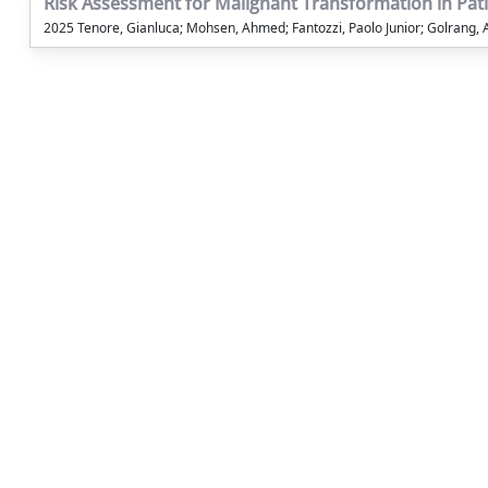
Risk Assessment for Malignant Transformation in Patie
2025 Tenore, Gianluca; Mohsen, Ahmed; Fantozzi, Paolo Junior; Golrang, A