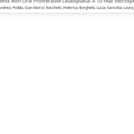
nts with Oral Proliferative Leukoplakia: A 10-Year Retrosp
ndrea; Podda, Gian Marco; Rocchetti, Federica; Borghetti, Lucia; Sansotta, Laura