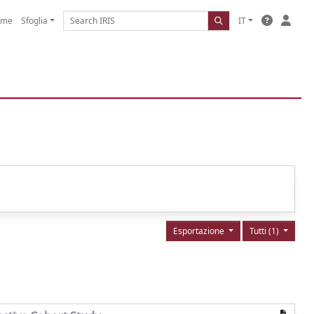
ome
Sfoglia
IT
Esportazione
Tutti (1)