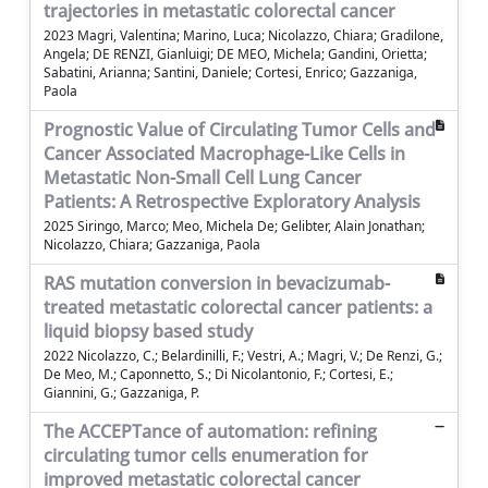
trajectories in metastatic colorectal cancer
2023 Magri, Valentina; Marino, Luca; Nicolazzo, Chiara; Gradilone,
Angela; DE RENZI, Gianluigi; DE MEO, Michela; Gandini, Orietta;
Sabatini, Arianna; Santini, Daniele; Cortesi, Enrico; Gazzaniga,
Paola
Prognostic Value of Circulating Tumor Cells and
Cancer Associated Macrophage-Like Cells in
Metastatic Non-Small Cell Lung Cancer
Patients: A Retrospective Exploratory Analysis
2025 Siringo, Marco; Meo, Michela De; Gelibter, Alain Jonathan;
Nicolazzo, Chiara; Gazzaniga, Paola
RAS mutation conversion in bevacizumab-
treated metastatic colorectal cancer patients: a
liquid biopsy based study
2022 Nicolazzo, C.; Belardinilli, F.; Vestri, A.; Magri, V.; De Renzi, G.;
De Meo, M.; Caponnetto, S.; Di Nicolantonio, F.; Cortesi, E.;
Giannini, G.; Gazzaniga, P.
The ACCEPTance of automation: refining
circulating tumor cells enumeration for
improved metastatic colorectal cancer