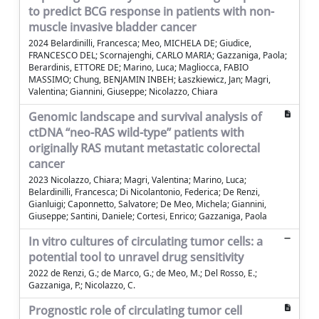
to predict BCG response in patients with non-
muscle invasive bladder cancer
2024 Belardinilli, Francesca; Meo, MICHELA DE; Giudice,
FRANCESCO DEL; Scornajenghi, CARLO MARIA; Gazzaniga, Paola;
Berardinis, ETTORE DE; Marino, Luca; Magliocca, FABIO
MASSIMO; Chung, BENJAMIN INBEH; Łaszkiewicz, Jan; Magri,
Valentina; Giannini, Giuseppe; Nicolazzo, Chiara
Genomic landscape and survival analysis of
ctDNA “neo-RAS wild-type” patients with
originally RAS mutant metastatic colorectal
cancer
2023 Nicolazzo, Chiara; Magri, Valentina; Marino, Luca;
Belardinilli, Francesca; Di Nicolantonio, Federica; De Renzi,
Gianluigi; Caponnetto, Salvatore; De Meo, Michela; Giannini,
Giuseppe; Santini, Daniele; Cortesi, Enrico; Gazzaniga, Paola
In vitro cultures of circulating tumor cells: a
potential tool to unravel drug sensitivity
2022 de Renzi, G.; de Marco, G.; de Meo, M.; Del Rosso, E.;
Gazzaniga, P.; Nicolazzo, C.
Prognostic role of circulating tumor cell