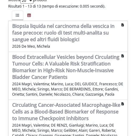
Risultati 1 - 13 di 13 (tempo di esecuzione: 0.005 secondi).
Biopsia liquida nel carcinoma della vescica in
fase precoce: ruolo di test multi-analita su
sangue ed altri fluidi biologici
2026 De Meo, Michela
Blood Extracellular Vesicles beyond Circulating
Tumour Cells: A Valuable Risk Stratification
Biomarker in High-Risk Non-Muscle-Invasive
Bladder Cancer Patients
2024 Magri, Valentina; Marino, Luca; DEL GIUDICE, Francesco; DE
MEO, Michela; Siringo, Marco; DE BERARDINIS, Ettore; Gandini,
Orietta; Santini, Daniele; Nicolazzo, Chiara; Gazzaniga, Paola
Circulating Cancer-Associated Macrophage-like
Cells as a Blood-Based Biomarker of Response
to Immune Checkpoint Inhibitors
2024 Magri, Valentina; DE RENZI, Gianluigi; Marino, Luca; DE
MEO, Michela; Siringo, Marco; Gelibter, Alain; Gareri, Roberta;
Cataldi, Chiara; Giannini, Giuseppe; Santini, Daniele; Nicolazzo,