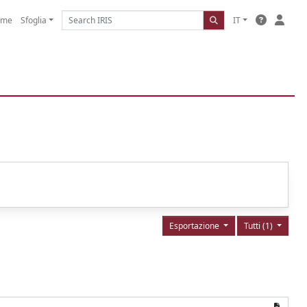
ome
Sfoglia
IT
Esportazione
Tutti (1)