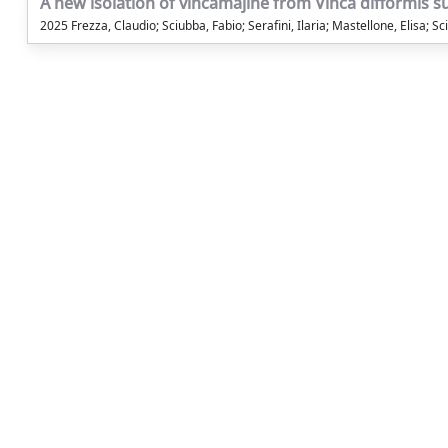
A new isolation of vincamajine from Vinca difformis s
2025 Frezza, Claudio; Sciubba, Fabio; Serafini, Ilaria; Mastellone, Elisa; Sci