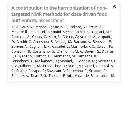
A contribution to the harmonization of non-
targeted NMR methods for data-driven food
authenticity assessment
2020 Gallo, V.; Ragone, R.; Musio, B.; Todisco, S.; Rizzuti, A.;
Mastrorilli, P.; Pontrelli, S.; Intini, N.; Scapicchio, P.; Triggiani, M.;
Pascazio, A.; Cobas, C.; Mari, S.; Garino, C.; Arlorio, M.; Acquotti,
D.; Airoldi, C.; Arnesano, F.; Assfalg, M.; Barison, A.; Benevelli, F.;
Borioni, A.; Cagliani, L. R.; Casadei, L.; Marincola, F. C.; Colson, K.;
Consonni, R.; Costantino, G.; Cremonini, M. A.; Davalli, S.; Duarte,
I.; Guyader, S.; Hamon, E.; Hegmanns, M.; Lamanna, R.;
Longobardi, F.; Mallamace, D.; Mammi, S.; Markus, M.; Menezes, L.
R. A.; Milone, S.; Molero-Vilchez, D.; Mucci, A.; Napoli, C.; Rossi, M.
C.; S('a)ez-Barajas, E.; Savorani, F.; Schievano, E.; Sciubba, F.;
Sobolev, A.; Takis, P. G.; Thomas, F.; Villa-Valverde, P.; Latronico, M.