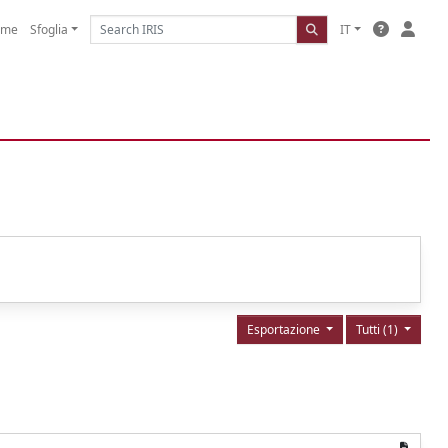
ome
Sfoglia
IT
Esportazione
Tutti (1)