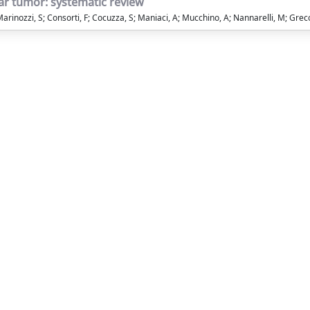
ar tumor: systematic review
Marinozzi, S; Consorti, F; Cocuzza, S; Maniaci, A; Mucchino, A; Nannarelli, M; Greco