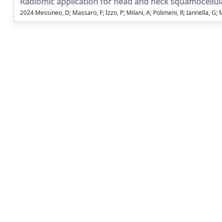
Radiomic application for head and neck squamocellul
2024 Messineo, D; Massaro, F; Izzo, P; Milani, A; Polimeni, R; Iannella, G; 