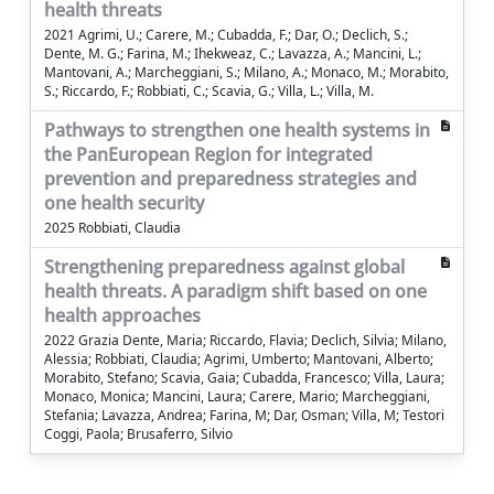
health threats
2021 Agrimi, U.; Carere, M.; Cubadda, F.; Dar, O.; Declich, S.;
Dente, M. G.; Farina, M.; Ihekweaz, C.; Lavazza, A.; Mancini, L.;
Mantovani, A.; Marcheggiani, S.; Milano, A.; Monaco, M.; Morabito,
S.; Riccardo, F.; Robbiati, C.; Scavia, G.; Villa, L.; Villa, M.
Pathways to strengthen one health systems in
the PanEuropean Region for integrated
prevention and preparedness strategies and
one health security
2025 Robbiati, Claudia
Strengthening preparedness against global
health threats. A paradigm shift based on one
health approaches
2022 Grazia Dente, Maria; Riccardo, Flavia; Declich, Silvia; Milano,
Alessia; Robbiati, Claudia; Agrimi, Umberto; Mantovani, Alberto;
Morabito, Stefano; Scavia, Gaia; Cubadda, Francesco; Villa, Laura;
Monaco, Monica; Mancini, Laura; Carere, Mario; Marcheggiani,
Stefania; Lavazza, Andrea; Farina, M; Dar, Osman; Villa, M; Testori
Coggi, Paola; Brusaferro, Silvio