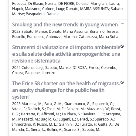
Rebecca; Di Blasio, Norina; DE FIORE, Celeste; Marigliani, Laura;
Napoli, Massimo; Cofone, Luigi; Donato, MARIA ASSUNTA; Sabato,
Marise; Pasqualetti, Daniele
Smoking and the new trends in young women
2023 Sabato, Marise; Donato, Maria Assunta; Bonarrio, Teresa;
Rosiello, Francesco; Antinozzi, Martina; Cattaruzza, Maria Sofia
Strumenti di valutazione di impatto ambientale
e sulla salute delle attività antropogeniche: una
revisione sistematica
2024 Cofone, Luigi; Sabato, Marise; DI ROSA, Enrico; Colombo,
Chiara; Paglione, Lorenzo
The Erice 58 charter on ‘the health of migrants.
an equity challenge for the public health
system’
2023 Marceca, M.; Fara, G. M.; Giammanco, G.; Signorelli, C.;
Vitale, F.; Declich, S.; Tosti, M. E.; Fabiani, M.; Mazzucco, W.; Rossi,
P. G.; Barretta, P.; Affronti, M.; La Placa, S.; Baviera, E. P.; Aragona,
M.; Mazzetti, M.; Baglio, G.; Eugeni, E.; Geraci, S.; Sparaco, A.;
Immordino, P.; Russo, M. L.; Giannini, D.; Turatto, F.; Gatta, A.; De
Marchi, C.; Siena, L.; Bellini, A.; Scarso, S.; Sabato, M.