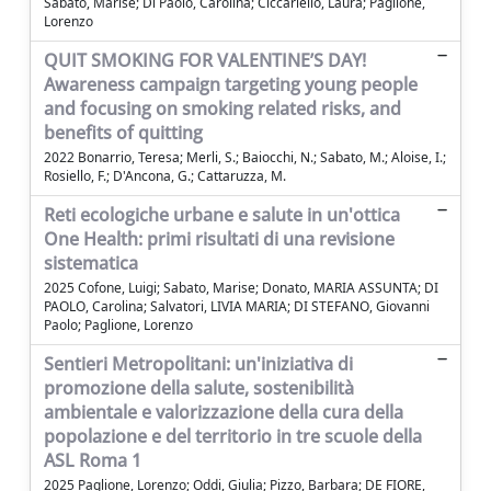
Sabato, Marise; Di Paolo, Carolina; Ciccariello, Laura; Paglione,
Lorenzo
QUIT SMOKING FOR VALENTINE’S DAY!
Awareness campaign targeting young people
and focusing on smoking related risks, and
benefits of quitting
2022 Bonarrio, Teresa; Merli, S.; Baiocchi, N.; Sabato, M.; Aloise, I.;
Rosiello, F.; D'Ancona, G.; Cattaruzza, M.
Reti ecologiche urbane e salute in un'ottica
One Health: primi risultati di una revisione
sistematica
2025 Cofone, Luigi; Sabato, Marise; Donato, MARIA ASSUNTA; DI
PAOLO, Carolina; Salvatori, LIVIA MARIA; DI STEFANO, Giovanni
Paolo; Paglione, Lorenzo
Sentieri Metropolitani: un'iniziativa di
promozione della salute, sostenibilità
ambientale e valorizzazione della cura della
popolazione e del territorio in tre scuole della
ASL Roma 1
2025 Paglione, Lorenzo; Oddi, Giulia; Pizzo, Barbara; DE FIORE,