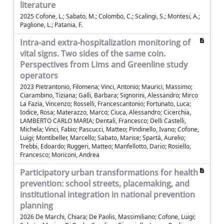
literature
2025 Cofone, L.; Sabato, M.; Colombo, C.; Scalingi, S.; Montesi, A.;
Paglione, L.; Patania, F.
Intra-and extra-hospitalization monitoring of
vital signs. Two sides of the same coin.
Perspectives from Lims and Greenline study
operators
2023 Pietrantonio, Filomena; Vinci, Antonio; Maurici, Massimo;
Ciarambino, Tiziana; Galli, Barbara; Signorini, Alessandro; Mirco
La Fazia, Vincenzo; Rosselli, Francescantonio; Fortunato, Luca;
Iodice, Rosa; Materazzo, Marco; Ciuca, Alessandro; Cicerchia,
LAMBERTO CARLO MARIA; Dentali, Francesco; Delli Castelli,
Michela; Vinci, Fabio; Pascucci, Matteo; Pindinello, Ivano; Cofone,
Luigi; Montibeller, Marcello; Sabato, Marise; Spartà, Aurelio;
Trebbi, Edoardo; Ruggeri, Matteo; Manfellotto, Dario; Rosiello,
Francesco; Moriconi, Andrea
Participatory urban transformations for health
prevention: school streets, placemaking, and
institutional integration in national prevention
planning
2026 De Marchi, Chiara; De Paolis, Massimiliano; Cofone, Luigi;