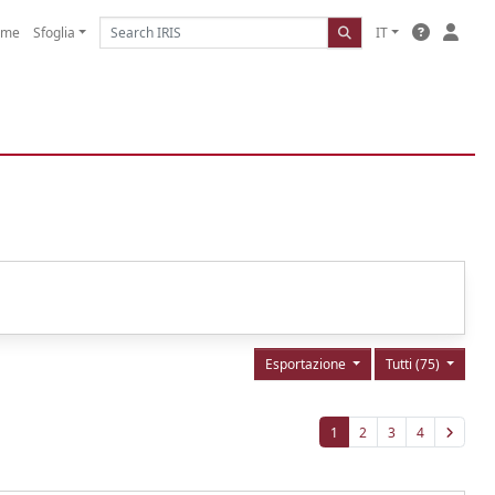
ome
Sfoglia
IT
Esportazione
Tutti (75)
1
2
3
4