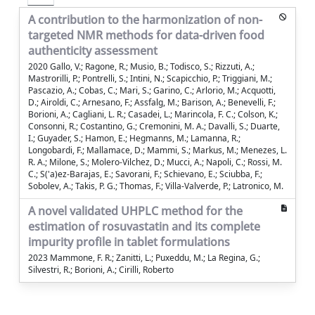
A contribution to the harmonization of non-
targeted NMR methods for data-driven food
authenticity assessment
2020 Gallo, V.; Ragone, R.; Musio, B.; Todisco, S.; Rizzuti, A.;
Mastrorilli, P.; Pontrelli, S.; Intini, N.; Scapicchio, P.; Triggiani, M.;
Pascazio, A.; Cobas, C.; Mari, S.; Garino, C.; Arlorio, M.; Acquotti,
D.; Airoldi, C.; Arnesano, F.; Assfalg, M.; Barison, A.; Benevelli, F.;
Borioni, A.; Cagliani, L. R.; Casadei, L.; Marincola, F. C.; Colson, K.;
Consonni, R.; Costantino, G.; Cremonini, M. A.; Davalli, S.; Duarte,
I.; Guyader, S.; Hamon, E.; Hegmanns, M.; Lamanna, R.;
Longobardi, F.; Mallamace, D.; Mammi, S.; Markus, M.; Menezes, L.
R. A.; Milone, S.; Molero-Vilchez, D.; Mucci, A.; Napoli, C.; Rossi, M.
C.; S('a)ez-Barajas, E.; Savorani, F.; Schievano, E.; Sciubba, F.;
Sobolev, A.; Takis, P. G.; Thomas, F.; Villa-Valverde, P.; Latronico, M.
A novel validated UHPLC method for the
estimation of rosuvastatin and its complete
impurity profile in tablet formulations
2023 Mammone, F. R.; Zanitti, L.; Puxeddu, M.; La Regina, G.;
Silvestri, R.; Borioni, A.; Cirilli, Roberto