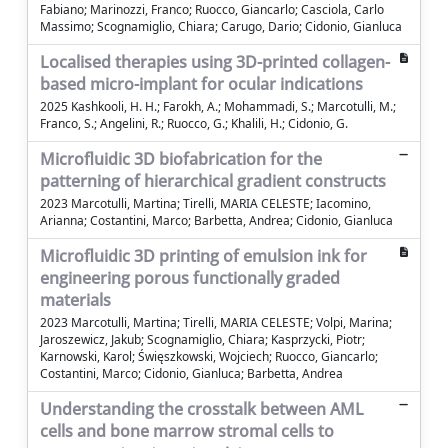
Fabiano; Marinozzi, Franco; Ruocco, Giancarlo; Casciola, Carlo
Massimo; Scognamiglio, Chiara; Carugo, Dario; Cidonio, Gianluca
Localised therapies using 3D-printed collagen-
based micro-implant for ocular indications
2025 Kashkooli, H. H.; Farokh, A.; Mohammadi, S.; Marcotulli, M.;
Franco, S.; Angelini, R.; Ruocco, G.; Khalili, H.; Cidonio, G.
Microfluidic 3D biofabrication for the
patterning of hierarchical gradient constructs
2023 Marcotulli, Martina; Tirelli, MARIA CELESTE; Iacomino,
Arianna; Costantini, Marco; Barbetta, Andrea; Cidonio, Gianluca
Microfluidic 3D printing of emulsion ink for
engineering porous functionally graded
materials
2023 Marcotulli, Martina; Tirelli, MARIA CELESTE; Volpi, Marina;
Jaroszewicz, Jakub; Scognamiglio, Chiara; Kasprzycki, Piotr;
Karnowski, Karol; Święszkowski, Wojciech; Ruocco, Giancarlo;
Costantini, Marco; Cidonio, Gianluca; Barbetta, Andrea
Understanding the crosstalk between AML
cells and bone marrow stromal cells to