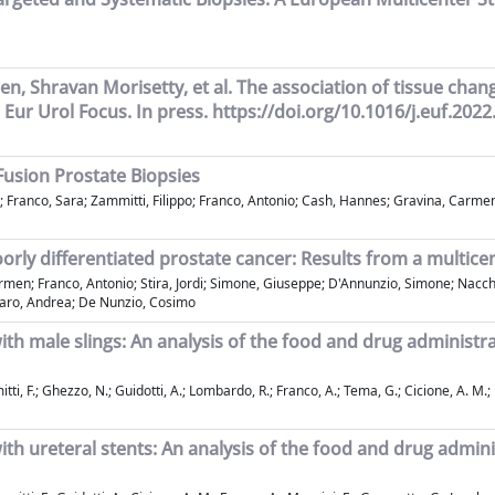
, Shravan Morisetty, et al. The association of tissue chan
Eur Urol Focus. In press. https://doi.org/10.1016/j.euf.2022
Fusion Prostate Biopsies
 Franco, Sara; Zammitti, Filippo; Franco, Antonio; Cash, Hannes; Gravina, Carmen;
orly differentiated prostate cancer: Results from a multice
men; Franco, Antonio; Stira, Jordi; Simone, Giuseppe; D'Annunzio, Simone; Nacchia
ubaro, Andrea; De Nunzio, Cosimo
th male slings: An analysis of the food and drug administra
ti, F.; Ghezzo, N.; Guidotti, A.; Lombardo, R.; Franco, A.; Tema, G.; Cicione, A. M.; Pa
th ureteral stents: An analysis of the food and drug admini