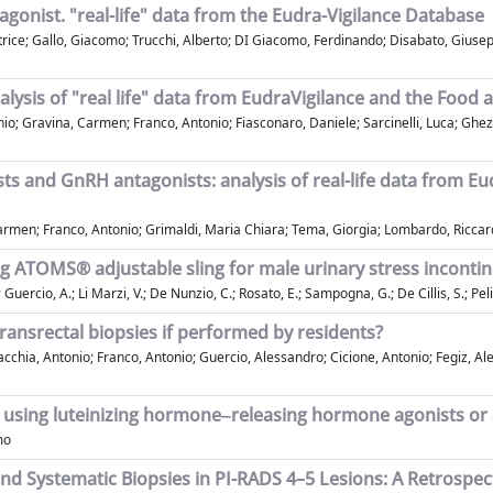
agonist. "real-life" data from the Eudra-Vigilance Database
ice; Gallo, Giacomo; Trucchi, Alberto; DI Giacomo, Ferdinando; Disabato, Giusep
lysis of "real life" data from EudraVigilance and the Food
o; Gravina, Carmen; Franco, Antonio; Fiasconaro, Daniele; Sarcinelli, Luca; Ghezzo
ts and GnRH antagonists: analysis of real-life data from E
Carmen; Franco, Antonio; Grimaldi, Maria Chiara; Tema, Giorgia; Lombardo, Ricca
g ATOMS® adjustable sling for male urinary stress incontine
uercio, A.; Li Marzi, V.; De Nunzio, C.; Rosato, E.; Sampogna, G.; De Cillis, S.; Pelizz
transrectal biopsies if performed by residents?
chia, Antonio; Franco, Antonio; Guercio, Alessandro; Cicione, Antonio; Fegiz, Ale
nts using luteinizing hormone‒releasing hormone agonists 
mo
and Systematic Biopsies in PI-RADS 4–5 Lesions: A Retrospec