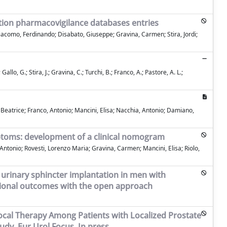
tion pharmacovigilance databases entries
Giacomo, Ferdinando; Disabato, Giuseppe; Gravina, Carmen; Stira, Jordi;
llo, G.; Stira, J.; Gravina, C.; Turchi, B.; Franco, A.; Pastore, A. L.;
atrice; Franco, Antonio; Mancini, Elisa; Nacchia, Antonio; Damiano,
ymptoms: development of a clinical nomogram
 Antonio; Rovesti, Lorenzo Maria; Gravina, Carmen; Mancini, Elisa; Riolo,
l urinary sphincter implantation in men with
ctional outcomes with the open approach
Focal Therapy Among Patients with Localized Prostate
y. Eur Urol Focus. In press.