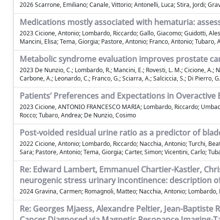
2026 Scarrone, Emiliano; Canale, Vittorio; Antonelli, Luca; Stira, Jordi; Gr
Medications mostly associated with hematuria: asses
2023 Cicione, Antonio; Lombardo, Riccardo; Gallo, Giacomo; Guidotti, Ales
Mancini, Elisa; Tema, Giorgia; Pastore, Antonio; Franco, Antonio; Tubaro
Metabolic syndrome evaluation improves prostate can
2023 De Nunzio, C.; Lombardo, R.; Mancini, E.; Rovesti, L. M.; Cicione, A.; Nacc
Carbone, A.; Leonardo, C.; Franco, G.; Sciarra, A.; Salciccia, S.; Di Pierro, G.;
Patients’ Preferences and Expectations in Overactive 
2023 Cicione, ANTONIO FRANCESCO MARIA; Lombardo, Riccardo; Umbaca, Vinc
Rocco; Tubaro, Andrea; De Nunzio, Cosimo
Post-voided residual urine ratio as a predictor of bl
2022 Cicione, Antonio; Lombardo, Riccardo; Nacchia, Antonio; Turchi, Beatr
Sara; Pastore, Antonio; Tema, Giorgia; Carter, Simon; Vicentini, Carlo; T
Re: Edward Lambert, Emmanuel Chartier-Kastler, Christ
neurogenic stress urinary incontinence: description 
2024 Gravina, Carmen; Romagnoli, Matteo; Nacchia, Antonio; Lombardo, 
Re: Georges Mjaess, Alexandre Peltier, Jean-Baptiste 
Cancer Diagnosed via Magnetic Resonance Imaging-Tar