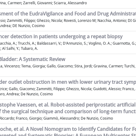
avina, Carmen; Zarrelli, Giovanni; Sciarra, Alessandro
sment of the EudraVigilance and Food and Drug Administra
sio; Zammitti, Filippo; Ghezzo, Nicola; Rovesti, Lorenzo M; Nacchia, Antonio; DI 
, Andrea; DE Nunzio, Cosimo
cer detection in patients undergoing a repeat biopsy
hia, A.; Trucchi, A.; Baldassarri, V.; D'Annunzio, S.; Voglino, O. A.; Guarnotta, G.; Ga
 Al Salhi, Y.; Tubaro, A.
Bladder: A Systematic Review
enzo; Tema, Giorgia; Gallo, Giacomo; Stira, Jordi; Gravina, Carmen; Turchi, Be
adder outlet obstruction in men with lower urinary tract s
ice; Gallo, Giacomo; Zammitti, Filippo; Ghezzo, Nicola; Guidotti, Alessio; Franco,
ubaro, Andrea; De Nunzio, Cosimo
ophe Vaessen, et al. Robot-assisted periprostatic artificia
of the surgical technique and comparison of long-term fun
Riccardo; Franco, Giorgio; Giammò, Alessandro; De Nunzio, Cosimo
Roche, et al. A Novel Nomogram to Identify Candidates for 
geted and Systematic Biopsies: A European Multicenter Stud