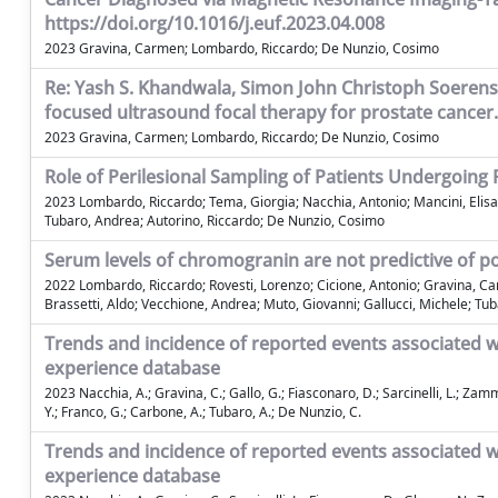
https://doi.org/10.1016/j.euf.2023.04.008
2023 Gravina, Carmen; Lombardo, Riccardo; De Nunzio, Cosimo
Re: Yash S. Khandwala, Simon John Christoph Soerensen
focused ultrasound focal therapy for prostate cancer. 
2023 Gravina, Carmen; Lombardo, Riccardo; De Nunzio, Cosimo
Role of Perilesional Sampling of Patients Undergoing 
2023 Lombardo, Riccardo; Tema, Giorgia; Nacchia, Antonio; Mancini, Elisa;
Tubaro, Andrea; Autorino, Riccardo; De Nunzio, Cosimo
Serum levels of chromogranin are not predictive of po
2022 Lombardo, Riccardo; Rovesti, Lorenzo; Cicione, Antonio; Gravina, Car
Brassetti, Aldo; Vecchione, Andrea; Muto, Giovanni; Gallucci, Michele; T
Trends and incidence of reported events associated wi
experience database
2023 Nacchia, A.; Gravina, C.; Gallo, G.; Fiasconaro, D.; Sarcinelli, L.; Zammit
Y.; Franco, G.; Carbone, A.; Tubaro, A.; De Nunzio, C.
Trends and incidence of reported events associated wi
experience database