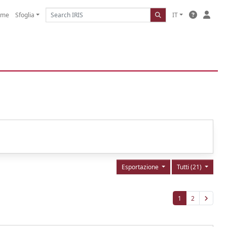
ome
Sfoglia
IT
Esportazione
Tutti (21)
1
2