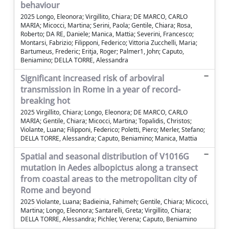
behaviour
2025 Longo, Eleonora; Virgillito, Chiara; DE MARCO, CARLO
MARIA; Micocci, Martina; Serini, Paola; Gentile, Chiara; Rosa,
Roberto; DA RE, Daniele; Manica, Mattia; Severini, Francesco;
Montarsi, Fabrizio; Filipponi, Federico; Vittoria Zucchelli, Maria;
Bartumeus, Frederic; Eritja, Roger; Palmer1, John; Caputo,
Beniamino; DELLA TORRE, Alessandra
Significant increased risk of arboviral
transmission in Rome in a year of record-
breaking hot
2025 Virgillito, Chiara; Longo, Eleonora; DE MARCO, CARLO
MARIA; Gentile, Chiara; Micocci, Martina; Topalidis, Christos;
Violante, Luana; Filipponi, Federico; Poletti, Piero; Merler, Stefano;
DELLA TORRE, Alessandra; Caputo, Beniamino; Manica, Mattia
Spatial and seasonal distribution of V1016G
mutation in Aedes albopictus along a transect
from coastal areas to the metropolitan city of
Rome and beyond
2025 Violante, Luana; Badieinia, Fahimeh; Gentile, Chiara; Micocci,
Martina; Longo, Eleonora; Santarelli, Greta; Virgillito, Chiara;
DELLA TORRE, Alessandra; Pichler, Verena; Caputo, Beniamino