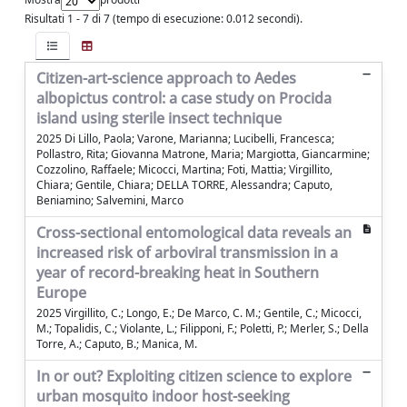
Risultati 1 - 7 di 7 (tempo di esecuzione: 0.012 secondi).
Citizen-art-science approach to Aedes
albopictus control: a case study on Procida
island using sterile insect technique
2025 Di Lillo, Paola; Varone, Marianna; Lucibelli, Francesca;
Pollastro, Rita; Giovanna Matrone, Maria; Margiotta, Giancarmine;
Cozzolino, Raffaele; Micocci, Martina; Foti, Mattia; Virgillito,
Chiara; Gentile, Chiara; DELLA TORRE, Alessandra; Caputo,
Beniamino; Salvemini, Marco
Cross-sectional entomological data reveals an
increased risk of arboviral transmission in a
year of record-breaking heat in Southern
Europe
2025 Virgillito, C.; Longo, E.; De Marco, C. M.; Gentile, C.; Micocci,
M.; Topalidis, C.; Violante, L.; Filipponi, F.; Poletti, P.; Merler, S.; Della
Torre, A.; Caputo, B.; Manica, M.
In or out? Exploiting citizen science to explore
urban mosquito indoor host-seeking