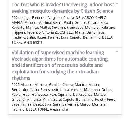
Toc-toc: who is inside? Uncovering indoor host-
seeking mosquito dynamics by Citizen Science
2024 Longo, Eleonora; Virgillito, Chiara; DE MARCO, CARLO
MARIA; Micocci, Martina; Serini, Paola; Gentile, Chiara; Rosà,
Roberto; Manica, Mattia; Severini, Francesco; Montarsi, Fabrizio;
Filipponi, Federico; Vittoria ZUCCHELLI, Maria; Bartumeus,
Frederic; Eritja, Roger; Palmer, John; Caputo, Beniamino; DELLA
TORRE, Alessandra
Validation of supervised machine learning
Vectrack algorithms for automatic counting
and identification of mosquito adults and
exploitation for studying their circadian
rhythms
2025 Micocci, Martina; Gentile, Chiara; Manica, Mattia;
Bernardini, Ilaria; Soresinetti, Laura; Varone, Marianna; Di Lillo,
Paola; Frati, Francesco; Foxi, Cipriano; De Ascentis, Matteo;
Grisendi, Annalisa; Villari, Sara; Caputo, Beniamino; Poletti, Piero;
Severini, Francesco; Epis, Sara; Salvemini, Marco; Montarsi,
Fabrizio; DELLA TORRE, Alessandra