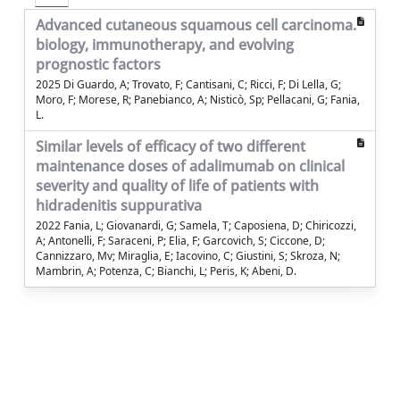
Advanced cutaneous squamous cell carcinoma.
biology, immunotherapy, and evolving
prognostic factors
2025 Di Guardo, A; Trovato, F; Cantisani, C; Ricci, F; Di Lella, G;
Moro, F; Morese, R; Panebianco, A; Nisticò, Sp; Pellacani, G; Fania,
L.
Similar levels of efficacy of two different
maintenance doses of adalimumab on clinical
severity and quality of life of patients with
hidradenitis suppurativa
2022 Fania, L; Giovanardi, G; Samela, T; Caposiena, D; Chiricozzi,
A; Antonelli, F; Saraceni, P; Elia, F; Garcovich, S; Ciccone, D;
Cannizzaro, Mv; Miraglia, E; Iacovino, C; Giustini, S; Skroza, N;
Mambrin, A; Potenza, C; Bianchi, L; Peris, K; Abeni, D.