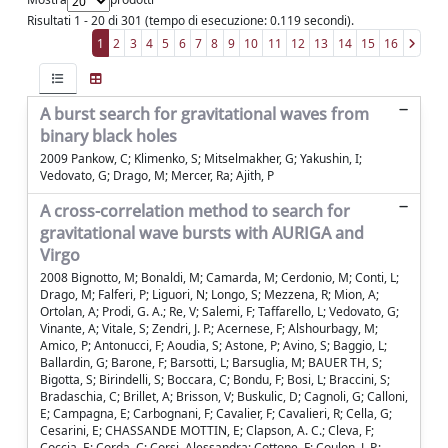
Risultati 1 - 20 di 301 (tempo di esecuzione: 0.119 secondi).
1
2
3
4
5
6
7
8
9
10
11
12
13
14
15
16
A burst search for gravitational waves from
binary black holes
2009 Pankow, C; Klimenko, S; Mitselmakher, G; Yakushin, I;
Vedovato, G; Drago, M; Mercer, Ra; Ajith, P
A cross-correlation method to search for
gravitational wave bursts with AURIGA and
Virgo
2008 Bignotto, M; Bonaldi, M; Camarda, M; Cerdonio, M; Conti, L;
Drago, M; Falferi, P; Liguori, N; Longo, S; Mezzena, R; Mion, A;
Ortolan, A; Prodi, G. A.; Re, V; Salemi, F; Taffarello, L; Vedovato, G;
Vinante, A; Vitale, S; Zendri, J. P.; Acernese, F; Alshourbagy, M;
Amico, P; Antonucci, F; Aoudia, S; Astone, P; Avino, S; Baggio, L;
Ballardin, G; Barone, F; Barsotti, L; Barsuglia, M; BAUER TH, S;
Bigotta, S; Birindelli, S; Boccara, C; Bondu, F; Bosi, L; Braccini, S;
Bradaschia, C; Brillet, A; Brisson, V; Buskulic, D; Cagnoli, G; Calloni,
E; Campagna, E; Carbognani, F; Cavalier, F; Cavalieri, R; Cella, G;
Cesarini, E; CHASSANDE MOTTIN, E; Clapson, A. C.; Cleva, F;
Coccia, E; Corda, C; Corsi, Alessandra; Cottone, F; Coulon, J. P.;