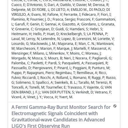
Cuoco, E; D'Antonio, S; Dari, A; Dattilo, V; Davier, M; Derosa, R;
Delprete, M; DI FIORE, L; DI LIETO, A; EMILIO M., DI PAOLO; DI
VIRGILIO, A; Evans, M; Fafone, V; Ferrante, I; Fidecaro, F; Fiori, I;
Flaminio, R; Fournier, J. D.; Frasca, Sergio; Frasconi, F; Gammaitoni,
L; Garufi, F; Genin, E; Gennai, A; Giazotto, A; Giordano, L; Granata,
V; Greverie, C; Grosjean, D; Guidi, G; Hamdani, S; Hebri, S;
Heitmann, H; Hello, P; Huet, D; Kreckelbergh, S; LA PENNA, P;
Laval, M; Leroy, N; Letendre, N; Lopez, B; Lorenzini, M; Loriette, V;
Losurdo, G; Mackowski, J. M.; Majorana, E; Man, C. N.; Mantovani,
M; Marchesoni, F; Marion, F; Marque, J; Martelli, F; Masserot, A;
Menzinger, F; Milano, L; Minenkov, Y; Moins, C; Moreau, J;
Morgado, N; Mosca, S; Mours, B; Neri, I; Nocera, F; Pagliaroli, G;
Palomba, C; Paoletti, F; Pardi, S; Pasqualetti, A; Passaquieti, R;
Passuello, D; Piergiovanni, F; Pinard, L; Poggiani, R; Punturo, M;
Puppo, P; Rapagnani, Piero; Regimbau, T; Remillieux, A; Ricci,
Fulvio; Ricciardi, I; Rocchi, A; Rolland, L; Romano, R; Ruggi, P; Russo,
G; Solimeno, S; Spallicci, A; Swinkels, B. L.; Tarallo, M; Terenzi, R;
Toncelli, A; Tonelli, M; Tournefier, E; Travasso, F; Vajente, G; VAN
DEN BRAND, J. F. J.; VAN DER PUTTEN, S; Verkindt, D; Vetrano, F;
Viceré, A; Vinet, J. Y.; Vocca, H; Yvert, M.
A Fermi Gamma-Ray Burst Monitor Search for
Electromagnetic Signals Coincident with
Gravitational-wave Candidates in Advanced
LIGO's First Observing Run