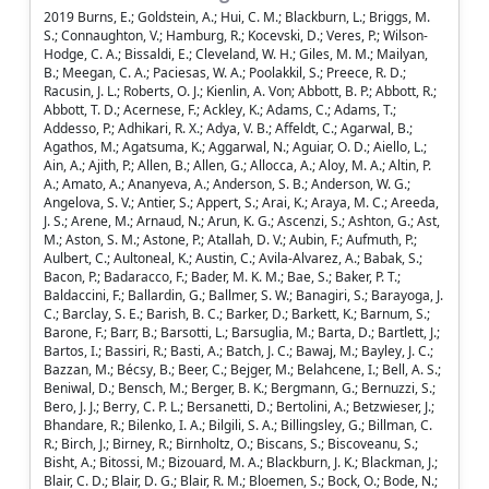
2019 Burns, E.; Goldstein, A.; Hui, C. M.; Blackburn, L.; Briggs, M. S.; Connaughton, V.; Hamburg, R.; Kocevski, D.; Veres, P.; Wilson-Hodge, C. A.; Bissaldi, E.; Cleveland, W. H.; Giles, M. M.; Mailyan, B.; Meegan, C. A.; Paciesas, W. A.; Poolakkil, S.; Preece, R. D.; Racusin, J. L.; Roberts, O. J.; Kienlin, A. Von; Abbott, B. P.; Abbott, R.; Abbott, T. D.; Acernese, F.; Ackley, K.; Adams, C.; Adams, T.; Addesso, P.; Adhikari, R. X.; Adya, V. B.; Affeldt, C.; Agarwal, B.; Agathos, M.; Agatsuma, K.; Aggarwal, N.; Aguiar, O. D.; Aiello, L.; Ain, A.; Ajith, P.; Allen, B.; Allen, G.; Allocca, A.; Aloy, M. A.; Altin, P. A.; Amato, A.; Ananyeva, A.; Anderson, S. B.; Anderson, W. G.; Angelova, S. V.; Antier, S.; Appert, S.; Arai, K.; Araya, M. C.; Areeda, J. S.; Arene, M.; Arnaud, N.; Arun, K. G.; Ascenzi, S.; Ashton, G.; Ast, M.; Aston, S. M.; Astone, P.; Atallah, D. V.; Aubin, F.; Aufmuth, P.; Aulbert, C.; Aultoneal, K.; Austin, C.; Avila-Alvarez, A.; Babak, S.; Bacon, P.; Badaracco, F.; Bader, M. K. M.; Bae, S.; Baker, P. T.; Baldaccini, F.; Ballardin, G.; Ballmer, S. W.; Banagiri, S.; Barayoga, J. C.; Barclay, S. E.; Barish, B. C.; Barker, D.; Barkett, K.; Barnum, S.; Barone, F.; Barr, B.; Barsotti, L.; Barsuglia, M.; Barta, D.; Bartlett, J.; Bartos, I.; Bassiri, R.; Basti, A.; Batch, J. C.; Bawaj, M.; Bayley, J. C.; Bazzan, M.; Bécsy, B.; Beer, C.; Bejger, M.; Belahcene, I.; Bell, A. S.; Beniwal, D.; Bensch, M.; Berger, B. K.; Bergmann, G.; Bernuzzi, S.; Bero, J. J.; Berry, C. P. L.; Bersanetti, D.; Bertolini, A.; Betzwieser, J.; Bhandare, R.; Bilenko, I. A.; Bilgili, S. A.; Billingsley, G.; Billman, C. R.; Birch, J.; Birney, R.; Birnholtz, O.; Biscans, S.; Biscoveanu, S.; Bisht, A.; Bitossi, M.; Bizouard, M. A.; Blackburn, J. K.; Blackman, J.; Blair, C. D.; Blair, D. G.; Blair, R. M.; Bloemen, S.; Bock, O.; Bode, N.; Boer, M.; Boetzel, Y.; Bogaert, G.; Bohe, A.; Bondu, F.; Bonilla, E.; Bonnand, R.; Booker, P.; Boom, B. A.; Booth, C. D.; Bork, R.; Boschi, V.; Bose, S.; Bossie, K.; Bossilkov, V.; Bosveld, J.; Bouffanais, Y.; Bozzi, A.; Bradaschia, C.; Brady, P. R.; Bramley, A.; Branchesi, M.; Brau, J. E.; Briant, T.; Brighenti, F.; Brillet, A.; Brinkmann, M.; Brisson, V.; Brockill, P.; Brooks, A. F.; Brown, D. D.; Brunett, S.; Buchanan, C. C.; Buikema, A.; Bulik, T.; Bulten, H. J.; Buonanno, A.; Buskulic, D.; Buy, C.; Byer, R. L.; Cabero, M.; Cadonati, L.; Cagnoli, G.; Cahillane, C.; Bustillo, J. Calderón; Callister, T. A.; Calloni, E.; Camp, J. B.; Canepa, M.; Canizares, P.; Cannon, K. C.; Cao, H.; Cao, J.; Capano, C. D.; Capocasa, E.; Carbognani, F.; Caride, S.; Carney, M. F.; Diaz, J. Casanueva; Casentini, C.; Caudill, S.; Cavaglia, M.; Cavalier, F.; Cavalieri, R.; Cella, G.; Cepeda, C. B.; Cerdá-Durán, P.; Cerretani, G.; Cesarini, E.; Chaibi, O.; Chamberlin, S. J.; Chan, M.; Chao, S.; Charlton, P.; Chase, E.; Chassande-Mottin, E.; Chatterjee, D.; Cheeseboro, B. D.; Chen, H. Y.; Chen, X.; Chen, Y.; Cheng, H. -P.; Chia, H. Y.; Chincarini, A.; Chiummo, A.; Chmiel, T.; Cho, H. S.; Cho, M.; Chow, J. H.; Christensen, N.; Chu, Q.; Chua, A. J. K.; Chua, S.; Chung, K. W.; Chung, S.; Ciani, G.; Ciobanu, A. A.; Ciolfi, R.; Cipriano, F.; Cirelli, C. E.; Cirone, A.; Clara, F.; Clark, J. A.; Clearwater, P.; Cleva, F.; Cocchieri, C.; Coccia, E.; Cohadon, P. -F.; Cohen, D.; Colla, A.; Collette, C. G.; Collins, C.; Cominsky, L. R.; Constancio, M.; Conti, L.; Cooper, S. J.; Corban, P.; Corbitt, T. R.; Cordero-Carrión, I.; Corley, K. R.; Cornish, N.; Corsi, A.; Cortese, S.; Costa, C. A.; Cotesta, R.; Coughlin, M. W.; Coughlin, S. B.; Coulon, J. -P.; Countryman, S. T.; Couvares, P.; Covas, P. B.; Cowan, E. E.; Coward, D. M.; Cowart, M. J.; Coyne, D. C.; Coyne, R.; Creighton, J. D. E.; Creighton, T. D.; Cripe, J.; Crowder, S. G.; Cullen, T. J.; Cumming, A.; Cunningham, L.; Cuoco, E.; Canton, T. Dal; Dálya, G.; Danilishin, S. L.; D'Antonio, S.; Danzmann, K.; Dasgupta, A.; Costa, C. F. Da Silva; Dattilo, V.; Dave, I.; Davier, M.; Davis, D.; Daw, E. J.; Day, B.; Debra, D.; Deenadayalan, M.; Degallaix, J.; Laurentis, M. De; Deléglise, S.; Pozzo, W. Del; Demos, N.; Denker, T.; Dent, T.; Pietri, R. De; Derby, J.; Dergachev, V.; Rosa, R. De; Rossi, C. De; Desalvo, R.; Varona, O. De; Dhurandhar, S.; Diaz, M. C.; Fiore, L. Di; Giovanni, M. Di; Girolamo, T. Di; Lieto, A. Di; Ding, B.; Pace, S. Di; Palma, I. Di; Renzo, F. Di; Dmitriev, A.; Doctor, Z.; Dolique, V.; Donovan, F.; Dooley, K. L.; Doravari, S.; Dorrington, I.; Alvarez, M. Dovale; Downes, T. P.; Drago, M.; Dreissigacker, C.; Driggers, J. C.; Du, Z.; Dupej, P.; Dwyer, S. E.; Easter, P. J.; Edo, T. B.; Edwards, M. C.; Effler, A.; Eggenstein, H. -B.; Ehrens, P.; Eichholz, J.; Eikenberry, S. S.; Eisenmann, M.; Eisenstein, R. A.; Essick, R. C.; Estelles, H.; Estevez, D.; Etienne, Z. B.; Etzel, T.; Evans, M.; Evans, T. M.; Fafone, V.; Fair, H.; Fairhurst, S.; Fan, X.; Farinon, S.; Farr, B.; Farr, W. M.; Fauchon-Jones, E. J.; Favata, M.; Fays, M.; Fee, C.; Fehrmann, H.; Feicht, J.; Fejer, M. M.; Feng, F.; Fernandez-Galiana, A.; Ferrante, I.; Ferreira, E. C.; Ferrini, F.; Fidecaro, F.; Fiori, I.; Fiorucci, D.; Fishbach, M.; Fisher, R. P.; Fishner, J. M.; Fitz-Axen, M.; Flaminio, R.; Fletcher, M.; Fong, H.; Font, J. A.; Forsyth, P. W. F.; Forsyth, S. S.; Fournier, J. -D.; Frasca, S.; Frasconi, F.; Frei, Z.; Freise, A.; Frey, R.; Frey, V.; Fritschel, P.; Frolov, V. V.; Fulda, P.; Fyffe, M.; Gabbard, H. A.; Gadre, B. U.; Gaebel, S. M.; Gair, J. R.; Gammaitoni, L.; Ganija, M. R.; Gaonkar, S. G.; Garcia, A.; Garcia-Quirós, C.; Garufi, F.; Gateley, B.; Gaudio, S.; Gaur, G.; Gayathri, V.; Gemme, G.; Genin, E.; Gennai, A.; George, D.; George, J.; Gergely, L.; Germain, V.; Ghonge, S.; Ghosh, Abhirup; Ghosh, Archisman; Ghosh, S.; Giacomazzo, B.; Giaime, J. A.; Giardina, K. D.; Giazotto, A.; Gill, K.; Giordano, G.; Glover, L.; Goetz, E.; Goetz, R.; Goncharov, B.; González, G.; Castro, J. M. Gonzalez; Gopakumar, A.; Gorodetsky, M. L.; Gossan, S. E.; Gosselin, M.; Gouaty, R.; Grado, A.; Graef, C.; Granata, M.; Grant, A.; Gras, S.; Gray, C.; Greco, G.; Green, A. C.; Green, R.; Gretarsson, E. M.; Groot, P.; Grote, H.; Grunewald, S.; Gruning, P.; Guidi, G. M.; Gulati, H. K.; Guo, X.; Gupta, A.; Gupta, M. K.; Gushwa, K. E.; Gustafson, E. K.; Gustafson, R.; Halim, O.; Hall, B. R.; Hall, E. D.; Hamilton, E. Z.; Hamilton, H. F.; Hammond, G.; Haney, M.; Hanke, M. M.; Hanks, J.; Hanna, C.; Hannam, M. D.; Hannuksela, O. A.; Hanson, J.; Hardwick, T.; Harms, J.; Harry, G. M.; Harry, I. W.; Hart, M. J.; Haster, C. -J.; Haughian, K.; Healy, J.; Heidmann, A.; Heintze, M. C.; Heitmann, H.; Hello, P.; Hemming, G.; Hendry, M.; Heng, I. S.; Hennig, J.; Heptonstall, A. W.; Hernandez, F. J.; Heurs, M.; Hild, S.; Hinderer, T.; Hoak, D.; Hochheim, S.; Hofman, D.; Holland, N. A.; Holt, K.; Holz, D. E.; Hopkins, P.; Horst, C.; Hough, J.; Houston, E. A.; Howell, E. J.; Hreibi, A.; Huerta, E. A.; Huet, D.; Hughey, B.; Hulko, M.; Husa, S.; Huttner, S. H.; Huynh-Dinh, T.; Iess, A.; Indik, N.; Ingram, C.; Inta, R.; Intini, G.; Isa, H. N.; Isac, J. -M.; Isi, M.; Iyer, B. R.; Izumi, K.; Jacqmin, T.; Jani, K.; Jaranowski, P.; Johnson, D. S.; Johnson, W. W.; Jones, D. I.; Jones, R.; Jonker, R. J. G.; Ju, L.; Junker, J.; Kalaghatgi, C. V.; Kalogera, V.; Kamai, B.; Kandhasamy, S.; Kang, G.; Kanner, J. B.; Kapadia, S. J.; Karki, S.; Karvinen, K. S.; Kasprzack, M.; Katolik, M.; Katsanevas, S.; Katsavounidis, E.; Katzman, W.; Kaufer, S.; Kawabe, K.; Keerthana, N. V.; Kéfélian, F.; Keitel, D.; Kemball, A. J.; Kennedy, R.; Key, J. S.; Khalili, F. Y.; Khamesra, B.; Khan, H.; Khan, I.; Khan, S.; Khan, Z.; Khazanov, E. A.; Kijbunchoo, N.; Kim, Chunglee; Kim, J. C.; Kim, K.; Kim, W.; Kim, W. S.; Kim, Y. -M.; King, E. J.; King, P. J.; Kinley-Hanlon, M.; Kirchhoff, R.; Kissel, J. S.; Kleybolte, L.; Klimenko, S.; Knowles, T. D.; Koch, P.; Koehlenbeck, S. M.; Koley, S.; Kondrashov, V.; Kontos, A.; Korobko, M.; Korth, W. Z.; Kowalska, I.; Kozak, D. B.; Kramer, C.; Kringel, V.; Krishnan, B.; Królak, A.; Kuehn, G.; Kumar, P.; Kumar, R.; Kumar, S.; Kuo, L.; Kutynia, A.; Kwang, S.; Lackey, B. D.; Lai, K. H.; Landry, M.; Lang, R. N.; Lange, J.; Lantz, B.; Lanza, R. K.; Lartaux-Vollard, A.; Lasky, P. D.; Laxen, M.; Lazzarini, A.; Lazzaro, C.; Leaci, P.; Leavey, S.; Lee, C. H.; Lee, H. K.; Lee, H. M.; Lee, H. W.; Lee, K.; Lehmann, J.; Lenon, A.; Leonardi, M.; Leroy, N.; Letendre, N.; Levin, Y.; Li, J.; Li, T. G. F.; Li, X.; Linker, S. D.; Littenberg, T. B.; Liu, J.; Liu, X.; Lo, R. K. L.; Lockerbie, N. A.; London, L. T.; Longo, A.; Lorenzini, M.; Loriette, V.; Lormand, M.; Losurdo, G.; Lough, J. D.; Lousto, C. O.; Lovelace, G.; Lück, H.; Lumaca, D.; Lundgren, A. P.; Lynch, R.; Ma, Y.; Macas, R.; Macfoy, S.; Machenschalk, B.; Macinnis, M.; Macleod, D. M.; Hernandez, I. Magana; Magana-Sandoval, F.; Zertuche, L. Magana; Magee, R. M.; Majorana, E.; Maksimovic, I.; Man, N.; Mandic, V.; Mangano, V.; Mansell, G. L.; Manske, M.; Mantovani, M.; Marchesoni, F.; Marion, F.; Márka, S.; Márka, Z.; Markakis, C.; Markosyan, A. S.; Markowitz, A.; Maros, E.; Marquina, A.; Martelli, F.; Martellini, L.; Martin, I. W.; Martin, R. M.; Martynov, D. V.; Mason, K.; Massera, E.; Masserot, A.; Massinger, T. J.; Masso-Reid, M.; Mastrogiovanni, S.; Matas, A.; Matichard, F.; Matone, L.; Mavalvala, N.; Mazumder, N.; Mccann, J. J.; Mccarthy, R.; Mcclelland, D. E.; Mccormick, S.; Mcculler, L.; Mcguire, S. C.; Mciver, J.; Mcmanus, D. J.; Mcrae, T.; Mcwilliams, S. T.; Meacher, D.; Meadors, G. D.; Mehmet, M.; Meidam, J.; Mejuto-Villa, E.; Melatos, A.; Mendell, G.; Mendoza-Gandara, D.; Mercer, R. A.; Mereni, L.; Merilh, E. L.; Merzougui, M.; Meshkov, S.; Messenger, C.; Messick, C.; Metzdorff, R.; Meyers, P. M.; Miao, H.; Michel, C.; Middleton, H.; Mikhailov, E. E.; Milano, L.; Miller, A. L.; Miller, A.; Miller, B. B.; Miller, J.; Millhouse, M.; Mills, J.; Milovich-Goff, M. C.; Minazzoli, O.; Minenkov, Y.; Ming, J.; Mishra, C.; Mitra, S.; Mitrofanov, V. P.; Mitselmakher, G.; Mittleman, R.; M