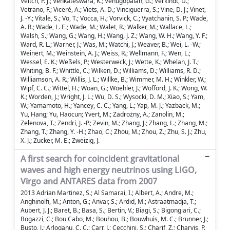
A first search for coincident gravitational
waves and high energy neutrinos using LIGO,
Virgo and ANTARES data from 2007
2013 Adrian Martinez, S.; Al Samarai, I.; Albert, A.; Andre, M.; Anghinolfi, M.; Anton, G.; Anvar, S.; Ardid, M.; Astraatmadja, T.; Aubert, J. J.; Baret, B.; Basa, S.; Bertin, V.; Biagi, S.; Bigongiari, C.; Bogazzi, C.; Bou Cabo, M.; Bouhou, B.; Bouwhuis, M. C.; Brunner, J.; Busto, J.; Arloganu, C. C.; Carr, J.; Cecchini, S.; Charif, Z.; Charvis, P. h.; Chiarusi, T.; Circella, M.; Coniglione, R.; Core, L.; Costantini, H.; Coyle, P.; Creusot, A.; Curtil, C.; Decowski, M. P.; Dekeyser, I.; Deschamps, A.; Distefano, C.; Donzaud, C.; Dornic, D.; Dorosti, Q.; Drouhin, D.; Eberl, T.; Emanuele, U.; Enzenhoefer, A.; Ernenwein, J. P.; Escoffier, S.; Fehn, K.; Fermani, P.; Ferri, M.; Ferry, S.; Flaminio, V.; Folger, F.; Fritsch, U.; Fuda, J. L.; Galata, S.; Gay, P.; Geyer, K.; Giacomelli, G.; Giordano, V.; Gomez Gonzalez, J. P.; Graf, K.; Guillard, G.; Hallewell, G.; Hamal, M.; van Haren, H.; Heijboer, A. J.; Hello, Y.; Hernandez Rey, J. J.; Herold, B.; Hoessl, J.; Hsu, C. C.; de Jong, M.; Kadler, M.; Kalekin, O.; Kappes, A.; Katz, U.; Kavatsyuk, O.; Kooijman, P.; Kopper, C.; Kouchner, A.; Kreykenbohm, I.; Kulikovskiy, V.; Lahmann, R.; Lambard, G.; Larosa, G.; Lattuada, D.; Lefevre, D.; Lim, G.; Lo Presti, D.; Loehner, H.; Loucatos, S.; Louis, F.; Mangano, S.; Marcelin, M.; Margiotta, A.; Martinez Mora, J. A.; Martini, S.; Meli, A.; Montaruli, T.; Morganti, M.; Moscoso, L.; Motz, H.; Neff, M.; Nezri, E.; Palioselitis, D.; Pavalas, G. E.; Payet, K.; Petrovic, J.; Piattelli, P.; Popa, V.; Pradier, T.; Presani, E.; Racca, C.; Reed, C.; Riccobene, G.; Richardt, C.; Richter, R.; Riviere, C.; Robert, A.; Roensch, K.; Rostovtsev, A.; Ruiz Rivas, J.; Rujoiu, M.; Russo, G. V.; Samtleben, D. F. E.; Sanchez Losa, A.; Sapienza, P.; Schmid, J.; Schnabel, J.; Schoeck, F.; Schuller, J. P.; Schuessler, F.; Seitz, T.; Shanidze, R.; Spies, A.; Spurio, M.; Steijger, J. J. M.; Stolarczyk, T. h.; Taiuti, M.; Tamburini, C.; Trovato, A.; Vallage, B.; Vallee, C.; Van Elewyck, V.; Vecchi, M.; Vernin, P.; Visser, E.; Wagner, S.; Wijnker, G.; Wilms, J.; de Wolf, E.; Yepes, H.; Zaborov, D.; Zornoza, J. D.; Zuniga, J.; Aasi, J.; Abadie, J.; Abbott, B. P.; Abbott, R.; Abbott, T. D.; Abernathy, M.; Accadia, T.; Acernese, F.; Adams, C.; Adams, T.; Addesso, P.; Adhikari, R.; Affeldt, C.; Agathos, M.; Agatsuma, K.; Ajith, P.; Allen, B.; Allocca, A.; Ceron, E. Amador; Amariutei, D.; Anderson, S. B.; Anderson, W. G.; Arai, K.; Araya, M. C.; Ast, S.; Aston, S. M.; Atkinson, D.; Aufmuth, P.; Aulbert, C.; Aylott, B. E.; Babak, S.; Baker, P.; Ballardin, G.; Ballmer, S.; Bao, Y.; Barayoga, J. C. B.; Barker, D.; Barone, F.; Barr, B.; Barsotti, L.; Barsuglia, M.; Barton, M. A.; Bartos, I.; Bassiri, R.; Bastarrika, M.; Basti, A.; Batch, J.; Bauchrowitz, J.; Bauer, T. h. S.; Bebronne, M.; Beck, D.; Behnke, B.; Bejger, M.; Beker, M. G.; Bell, A. S.; Bell, C.; Belopolski, I.; Benacquista, M.; Berliner, J. M.; Bertolini, A.; Betzwieser, J.; Beveridge, N.; Beyersdorf, P. T.; Bhadbade, T.; Bilenko, I. A.; Billingsley, G.; Birch, J.; Biswas, R.; Bitossi, M.; Bizouard, M. A.; Black, E.; Blackburn, J. K.; Blackburn, L.; Blair, D.; Bland, B.; Blom, M.; Bock, O.; Bodiya, T. P.; Bogan, C.; Bond, C.; Bondarescu, R.; Bondu, F.; Bonelli, L.; Bonnand, R.; Bork, R.; Born, M.; Boschi, V.; Bose, S.; Bosi, L.; Braccini, S.; Bradaschia, C.; Brady, P. R.; Braginsky, V. B.; Branchesi, M.; Brau, J. E.; Breyer, J.; Briant, T.; Bridges, D. O.; Brillet, A.; Brinkmann, M.; Brisson, V.; Britzger, M.; Brooks, A. F.; Brown, D. A.; Bulik, T.; Bulten, H. J.; Buonanno, A.; Burguet Castell, J.; Buskulic, D.; Buy, C.; Byer, R. L.; Cadonati, L.; Cagnoli, G.; Calloni, E.; Camp, J. B.; Campsie, P.; Cannon, K.; Canuel, B.; Cao, J.; Capano, C. D.; Carbognani, F.; Carbone, L.; Caride, S.; Caudill, S.; Cavaglia, M.; Cavalier, F.; Cavalieri, R.; Cella, G.; Cepeda, C.; Cesarini, E.; Chalermsongsak, T.; Charlton, P.; Chassande Mottin, E.; Chen, W.; Chen, X.; Chen, Y.; Chincarini, A.; Chiummo, A.; Cho, H. S.; Chow, J.; Christensen, N.; Chua, S. S. Y.; Chung, C. T. Y.; Chung, S.; Ciani, G.; Clara, F.; Clark, D. E.; Clark, J. A.; Clayton, J. H.; Cleva, F.; Coccia, E.; Cohadon, P. F.; Colacino, C. N.; Conte, R.; Cook, D.; Corbitt, T. R.; Cordier, M.; Cornish, N.; Corsi, A.; Costa, C. A.; Coughlin, M.; Coulon, J. P.; Couvares, P.; Coward, D. M.; Cowart, M.; Coyne, D. C.; Creighton, J. D. E.; Creighton, T. D.; Cruise, A. M.; Cumming, A.; Cunningham, L.; Cuoco, E.; Cutler, R. M.; Dahl, K.; Damjanic, M.; Danilishin, S. L.; D'Antonio, S.; Danzmann, K.; Dattilo, V.; Daudert, B.; Daveloza, H.; Davier, M.; Daw, E. J.; Day, R.; Dayanga, T.; De Rosa, R.; Debra, D.; Debreczeni, G.; Degallaix, J.; Del Pozzo, W.; Dent, T.; Dergachev, V.; Derosa, R.; Dhurandhar, S.; Di Fiore, L.; Di Lieto, A.; Di Palma, I.; Emilio, M. Di Paolo; Di Virgilio, A.; Diaz, M.; Dietz, A.; Donovan, F.; Dooley, K. L.; Doravari, S.; Dorsher, S.; Drago, M.; Drever, R. W. P.; Driggers, J. C.; Du, Z.; Dumas, J. C.; Dwyer, S.; Eberle, T.; Edgar, M.; Edwards, M.; Effler, A.; Ehrens, P.; Endroczi, G.; Engel, R.; Etzel, T.; Evans, K.; Evans, M.; Evans, T.; Factourovich, M.; Fafone, V.; Fairhurst, S.; Farr, B. F.; Favata, M.; Fazi, D.; Fehrmann, H.; Feldbaum, D.; Ferrante, I.; Ferrini, F.; Fidecaro, F.; Finn, L. S.; Fiori, I.; Fisher, R. P.; Flaminio, R.; Foley, S.; Forsi, E.; Forte, L. A.; Fotopoulos, N.; Fournier, J. D.; Franc, J.; Franco, S.; Frasca, Sergio; Frasconi, F.; Frede, M.; Frei, M. A.; Frei, Z.; Freise, A.; Frey, R.; Fricke, T. T.; Friedrich, D.; Fritschel, P.; Frolov, V. V.; Fujimoto, M. K.; Fulda, P. J.; Fyffe, M.; Gair, J.; Galimberti, M.; Gammaitoni, L.; Garcia, J.; Garufi, F.; Gaspar, M. E.; Gelencser, G.; Gemme, G.; Genin, E.; Gennai, A.; Gergely, L. A.; Ghosh, S.; Giaime, J. A.; Giampanis, S.; Giardina, K. D.; Giazotto, A.; Gil Casanova, S.; Gill, C.; Gleason, J.; Goetz, E.; Gonzalez, G.; Gorodetsky, M. L.; Gossler, S.; Gouaty, R.; Graef, C.; Graff, P. B.; Granata, M.; Grant, A.; Gray, C.; Greenhalgh, R. J. S.; Gretarsson, A. M.; Griffo, C.; Grote, H.; Grover, K.; Grunewald, S.; Guidi, G. M.; Guido, C.; Gupta, R.; Gustafson, E. K.; Gustafson, R.; Hallam, J. M.; Hammer, D.; Hammond, G.; Hanks, J.; Hanna, C.; Hanson, J.; Harms, J.; Harry, G. M.; Harry, I. W.; Harstad, E. D.; Hartman, M. T.; Haughian, K.; Hayama, K.; Hayau, J. F.; Heefner, J.; Heidmann, A.; Heintze, M. C.; Heitmann, H.; Hello, P.; Hemming, G.; Hendry, M. A.; Heng, I. S.; Heptonstall, A. W.; Herrera, V.; Heurs, M.; Hewitson, M.; Hild, S.; Hoak, D.; Hodge, K. A.; Holt, K.; Holtrop, M.; Hong, T.; Hooper, S.; Hough, J.; Howell, E. J.; Hughey, B.; Husa, S.; Huttner, S. H.; Huynh Dinh, T.; Ingram, D. R.; Inta, R.; Isogai, T.; Ivanov, A.; Izumi, K.; Jacobson, M.; James, E.; Jang, Y. J.; Jaranowski, P.; Jesse, E.; Johnson, W. W.; Jones, D. I.; Jones, R.; Jonker, R. J. G.; Ju, L.; Kalmus, P.; Kalogera, V.; Kandhasamy, S.; Kang, G.; Kanner, J. B.; Kasprzack, M.; Kasturi, R.; Katsavounidis, E.; Katzman, W.; Kaufer, H.; Kaufman, K.; Kawabe, K.; Kawamura, S.; Kawazoe, F.; Keitel, D.; Kelley, D.; Kells, W.; Keppel, D. G.; Keresztes, Z.; Khalaidovski, A.; Khalili, F. Y.; Khazanov, E. A.; Kim, B. K.; Kim, C.; Kim, H.; Kim, K.; Kim, N.; Kim, Y. M.; King, P. J.; Kinzel, D. L.; Kissel, J. S.; Klimenko, S.; Kline, J.; Kokeyama, K.; Kondrashov, V.; Koranda, S.; Korth, W. Z.; Kowalska, I.; Kozak, D.; Kringel, V.; Krishnan, B.; Krolak, A.; Kuehn, G.; Kumar, P.; Kumar, R.; Kurdyumov, R.; Kwee, P.; Lam, P. K.; Landry, M.; Langley, A.; Lantz, B.; Lastzka, N.; Lawrie, C.; Lazzarini, A.; Le Roux, A.; Leaci, Paola; Lee, C. H.; Lee, H. K.; Lee, H. M.; Leong, J. R.; Leonor, I.; Leroy, N.; Letendre, N.; Lhuillier, V.; Li, J.; Li, T. G. F.; Lindquist, P. E.; Litvine, V.; Liu, Y.; Liu, Z.; Lockerbie, N. A.; Lodhia, D.; Logue, J.; Lorenzini, M.; Loriette, V.; Lormand, M.; Losurdo, G.; Lough, J.; Lubinski, M.; Lueck, H.; Lundgren, A. P.; Macarthur, J.; Macdonald, E.; Machenschalk, B.; Macinnis, M.; Macleod, D. M.; Mageswaran, M.; Mailand, K.; Majorana, E.; Maksimovic, I.; Malvezzi, V.; Man, N.; Mandel, I.; Mandic, V.; Mantovani, M.; Marchesoni, F.; Marion, F.; Marka, S.; Marka, Z.; Markosyan, A.; Maros, E.; Marque, J.; Martelli, F.; Martin, I. W.; Martin, R. M.; Marx, J. N.; Mason, K.; Masserot, A.; Matichard, F.; Matone, L.; Matzner, R. A.; Mavalvala, N.; Mazzolo, G.; Mccarthy, R.; Mcclelland, D. E.; Mcguire, S. C.; Mcintyre, G.; Mciver, J.; Meadors, G. D.; Mehmet, M.; Meier, T.; Melatos, A.; Melissinos, A. C.; Mendell, G.; Menendez, D. F.; Mercer, R. A.; Meshkov, S.; Messenger, C.; Meyer, M. S.; Miao, H.; Michel, C.; Milano, L.; Miller, J.; Minenkov, Y.; Mingarelli, C. M. F.; Mitrofanov, V. P.; Mitselmakher, G.; Mittleman, R.; Moe, B.; Mohan, M.; Mohapatra, S. R. P.; Moraru, D.; Moreno, G.; Morgado, N.; Morgia, A.; Mori, T.; Morriss, S. R.; Mosca, S.; Mossavi, K.; Mours, B.; Mow Lowry, C. M.; Mueller, C. L.; Mueller, G.; Mukherjee, S.; Mullavey, A.; Mueller Ebhardt, H.; Munch, J.; Murphy, D.; Murray, P. G.; Mytidis, A.; Nash, T.; Necula, V.; Nelson, J.; Neri, I.; Newton, G.; Nguyen, T.; Nishizawa, A.; Nitz, A.; Nocera, F.; Nolting, D.; Normandin, M. E.; Nuttall, L.; Ochsner, E.; O'Dell, J.; Oelker, E.; Ogin, G. H.; Oh, J. J.; Oh, S. H.; Oldenberg, R. G.; O'Reilly, B.; O'Shaughnessy, R.; Osthelder, C.; Ott, C. D.; Ottaway, D. J.; Ottens, R. S.; Overmier, H.; Owen, B. J.; Page, A.; Palladino, L.; Pan, Y.; Pankow, C.; Paoletti, F.; Paoletti, R.; Papa, M. A.; Parisi, M.; Pasqualetti, A.; Passaquieti, R.; Passuello, D.; Pedraza, M.; Penn, S.; Perreca, A.; Persichetti, G.; Phelps, M.; Pichot, M.; Pickenpack, M.; Piergiovanni, F.; Pierro, V.; Pihlaja, M.; Pinard, L.; Pinto, I. M.; Pitkin, M.; Pletsch, H. J.; Plissi, M. V.; Poggiani, R.; Poeld, J.; Postiglione, F.; Poux, C.; Prato, M.; Predoi, V.; Prestegard, T.; Price, L. R.; Prijatelj, M.; Principe, M.; Privitera, S.; Prix, R.; Prodi, G. A.; Prokhorov, L. G.; Puncken, O.; Punturo, M.; Puppo, P.; Quetschke, V.; Quitzow James, R.; Raab, F. J.; Rabeling, D. S.; Racz,