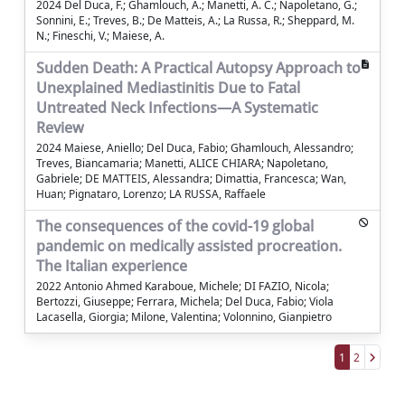
2024 Del Duca, F.; Ghamlouch, A.; Manetti, A. C.; Napoletano, G.;
Sonnini, E.; Treves, B.; De Matteis, A.; La Russa, R.; Sheppard, M.
N.; Fineschi, V.; Maiese, A.
Sudden Death: A Practical Autopsy Approach to
Unexplained Mediastinitis Due to Fatal
Untreated Neck Infections—A Systematic
Review
2024 Maiese, Aniello; Del Duca, Fabio; Ghamlouch, Alessandro;
Treves, Biancamaria; Manetti, ALICE CHIARA; Napoletano,
Gabriele; DE MATTEIS, Alessandra; Dimattia, Francesca; Wan,
Huan; Pignataro, Lorenzo; LA RUSSA, Raffaele
The consequences of the covid-19 global
pandemic on medically assisted procreation.
The Italian experience
2022 Antonio Ahmed Karaboue, Michele; DI FAZIO, Nicola;
Bertozzi, Giuseppe; Ferrara, Michela; Del Duca, Fabio; Viola
Lacasella, Giorgia; Milone, Valentina; Volonnino, Gianpietro
1
2