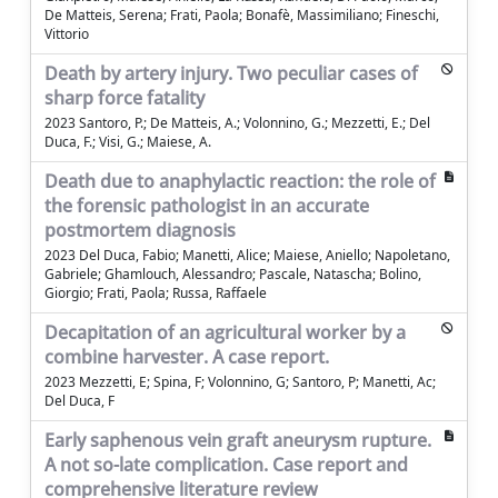
De Matteis, Serena; Frati, Paola; Bonafè, Massimiliano; Fineschi,
Vittorio
Death by artery injury. Two peculiar cases of
sharp force fatality
2023 Santoro, P.; De Matteis, A.; Volonnino, G.; Mezzetti, E.; Del
Duca, F.; Visi, G.; Maiese, A.
Death due to anaphylactic reaction: the role of
the forensic pathologist in an accurate
postmortem diagnosis
2023 Del Duca, Fabio; Manetti, Alice; Maiese, Aniello; Napoletano,
Gabriele; Ghamlouch, Alessandro; Pascale, Natascha; Bolino,
Giorgio; Frati, Paola; Russa, Raffaele
Decapitation of an agricultural worker by a
combine harvester. A case report.
2023 Mezzetti, E; Spina, F; Volonnino, G; Santoro, P; Manetti, Ac;
Del Duca, F
Early saphenous vein graft aneurysm rupture.
A not so-late complication. Case report and
comprehensive literature review