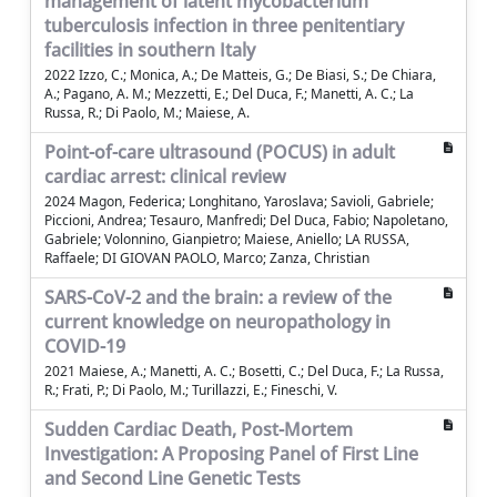
management of latent mycobacterium
tuberculosis infection in three penitentiary
facilities in southern Italy
2022 Izzo, C.; Monica, A.; De Matteis, G.; De Biasi, S.; De Chiara,
A.; Pagano, A. M.; Mezzetti, E.; Del Duca, F.; Manetti, A. C.; La
Russa, R.; Di Paolo, M.; Maiese, A.
Point-of-care ultrasound (POCUS) in adult
cardiac arrest: clinical review
2024 Magon, Federica; Longhitano, Yaroslava; Savioli, Gabriele;
Piccioni, Andrea; Tesauro, Manfredi; Del Duca, Fabio; Napoletano,
Gabriele; Volonnino, Gianpietro; Maiese, Aniello; LA RUSSA,
Raffaele; DI GIOVAN PAOLO, Marco; Zanza, Christian
SARS-CoV-2 and the brain: a review of the
current knowledge on neuropathology in
COVID-19
2021 Maiese, A.; Manetti, A. C.; Bosetti, C.; Del Duca, F.; La Russa,
R.; Frati, P.; Di Paolo, M.; Turillazzi, E.; Fineschi, V.
Sudden Cardiac Death, Post-Mortem
Investigation: A Proposing Panel of First Line
and Second Line Genetic Tests