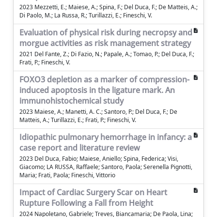
2023 Mezzetti, E.; Maiese, A.; Spina, F.; Del Duca, F.; De Matteis, A.;
Di Paolo, M.; La Russa, R.; Turillazzi, E.; Fineschi, V.
Evaluation of physical risk during necropsy and
morgue activities as risk management strategy
2021 Del Fante, Z.; Di Fazio, N.; Papale, A.; Tomao, P.; Del Duca, F.;
Frati, P.; Fineschi, V.
FOXO3 depletion as a marker of compression-
induced apoptosis in the ligature mark. An
immunohistochemical study
2023 Maiese, A.; Manetti, A. C.; Santoro, P.; Del Duca, F.; De
Matteis, A.; Turillazzi, E.; Frati, P.; Fineschi, V.
Idiopathic pulmonary hemorrhage in infancy: a
case report and literature review
2023 Del Duca, Fabio; Maiese, Aniello; Spina, Federica; Visi,
Giacomo; LA RUSSA, Raffaele; Santoro, Paola; Serenella Pignotti,
Maria; Frati, Paola; Fineschi, Vittorio
Impact of Cardiac Surgery Scar on Heart
Rupture Following a Fall from Height
2024 Napoletano, Gabriele; Treves, Biancamaria; De Paola, Lina;