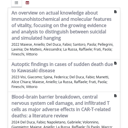
An overview on actual knowledge about
immunohistochemical and molecular features
of vitality, focusing on the growing evidence
and analysis to distinguish between suicidal
and simulated hanging
2022 Maiese, Aniello; Del Duca, Fabio; Santoro, Paola; Pellegrini,
Lavinia; De Matteis, Alessandra; La Russa, Raffaele; Frati, Paola;
Fineschi, Vittorio
Autoptic findings in cases of sudden death due
to Kawasaki disease
2023 Visi, Giacomo; Spina, Federica; Del Duca, Fabio; Manetti,
Alice Chiara; Maiese, Aniello; La Russa, Raffaele; Frati, Paola;
Fineschi, Vittorio
Blood–brain barrier breakdown, central
nervous system cell damage, and infiltrated T
cells as major adverse effects in CAR-T-related
deaths: a literature review
2024 Del Duca, Fabio; Napoletano, Gabriele; Volonnino,
Gianpietro; Maiese, Aniello; La Russa, Raffaele; Di Paolo, Marco;