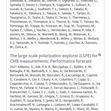
Shinozaki, K.; Shiraishi, M.; Shirron, P.; Signorelli, G.; Smecher, G.;
Spinella, F.; Stever, S.; Stompor, R.; Sugiyama, S.; Sullivan, R.;
Suzuki, A.; Suzuki, J.; Svalheim, T. L.; Switzer, E.; Takaku, R.;
Takakura, H.; Takakura, S.; Takase, Y.; Takeda, Y.; Tartari, A.;
Tavagnacco, D.; Taylor, A.; Taylor, E.; Terao, Y.; Thermeau, J.;
Thommesen, H.; Thompson, K. L.; Thorne, B.; Toda, T.; Tomasi, M.;
Tominaga, M.; Trappe, N.; Tristram, M.; Tsuji, M.; Tsujimoto, M.;
Tucker, C.; Ullom, J.; Vacher, L.; Vermeulen, G.; Vielva, P.; Villa, F.;
Vissers, M.; Vittorio, N.; Wandelt, B.; Wang, W.; Watanuki, K.;
Wehus, I. K.; Weller, J.; Westbrook, B.; Wilms, J.; Winter, B.; Wollack,
E. J.; Yamasaki, N. Y.; Yoshida, T.; Yumoto, J.; Zacchei, A.; Zannoni,
M.; Zonca, A.
The large scale polarization explorer (LSPE) for
CMB measurements: Performance forecast
2021 Addamo, G.; Ade, P. A. R.; Baccigalupi, C.; Baldini, A. M.;
Battaglia, P. M.; Battistelli, E. S.; Bau, A.; De Bernardis, P.;
Bersanelli, M.; Biasotti, M.; Boscaleri, A.; Caccianiga, B.; Caprioli,
S.; Cavaliere, F.; Cei, F.; Cleary, K. A.; Columbro, F.; Coppi, G.;
Coppolecchia, A.; Cuttaia, F.; D'Alessandro, G.; De Gasperis, G.; De
Petris, M.; Fafone, V.; Farsian, F.; Ferrari Barusso, L.; Fontanelli, F.;
Franceschet, C.; Gaier, T. C.; Galli, L.; Gatti, F.; Genova-Santos, R.;
Gerbino, M.; Gervasi, M.; Ghigna, T.; Grosso, D.; Gruppuso, A.;
Gualtieri, R.; Incardona, F.; Jones, M. E.; Kangaslahti, P.;
Krachmalnicoff, N.; Lamagna, L.; Lattanzi, M.; Lopez-Caraballo, C.
H.; Lumia, M.; Mainini, R.; Maino, D.; Mandelli, S.; Maris, M.; Masi,