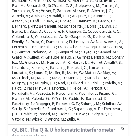
Mandelli, S.; Marnieros, S.; Masi, S.; Mennella, A.; O'Sullivan, C.;
Piat, M.; Ricciardi, G.; Sc??ccola, C. G.; Stolpovskiy, M.; Tartari, A.;
Torchinsky, S. A.; Voisin, F.; Zannoni, M.; Ade, P.; Alberro, J. G.;
Almela, A.; Amico, G.; Arnaldi, L. H.; Auguste, D.; Aumont, J.;
Azzoni, S.; Banfi, S.; Ba??, A.; B??lier, B.; Bennett, D.; Berg??, L.;
Bernard, J. -Ph.; Bersanelli, M.; Bonaparte, J.; Bonis, J.; Bunn, E.;
Burke, D.; Buzi, D.; Cavaliere, F.; Chapron, C.; Cobos Cerutti, A. C.;
Columbro, F.; Coppolecchia, A.; De Gasperis, G.; De Leo, M.;
Dheilly, S.; Duca, C.; Dumoulin, L.; Etchegoyen, A.; Fasciszewski, A.;
Ferreyro, L. P.; Fracchia, D.; Franceschet, C.; Ganga, K. M.; Garc??a,
B.; Garc??a Redondo, M. E.; Gaspard, M.; Gayer, D.; Gervasi, M.;
Giard, M.; Gilles, V.; Giraud-Heraud, Y.; G??mez Berisso, M.; Gonz??
lez, M.; Gradziel, M.; Hampel, M. R.; Harari, D.; Henrot-Versill??, S.;
Incardona, F.; Jules, E.; Kaplan, J.; Kristukat, C.; Lamagna, L.;
Loucatos, S.; Louis, T.; Maffei, B.; Marty, W.; Mattei, A.; May, A.;
Mcculloch, M.; Mele, L.; Melo, D.; Montier, L.; Mundo, L. M.;
Murphy, J. A.; Murphy, J. D.; Nati, F.; Olivieri, E.; Oriol, C.; Paiella, A.;
Pajot, F.; Passerini, A.; Pastoriza, H.; Pelosi, A.; Perbost, C.;
Perciballi, M.; Pezzotta, F.; Piacentini, F.; Piccirillo, L.; Pisano, G.;
Platino, M.; Polenta, G.; Pr??le, D.; Puddu, R.; Rambaud, D.;
Rasztocky, E.; Ringegni, P.; Romero, G. E.; Salum, J. M.; Schillaci, A.;
Scully, S.; Spinelli, S.; Stankowiak, G.; Supanitsky, A. D.; Thermeau,
J. -P.; Timbie, P.; Tomasi, M.; Tucker, C.; Tucker, G.; Vigan??, D.;
Vittorio, N.; Wicek, F.; Wright, M.; Zullo, A.
QUBIC. The Q & U bolometric interferometer