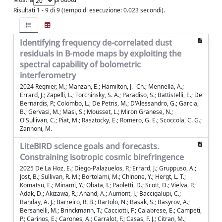
Risultati 1 - 9 di 9 (tempo di esecuzione: 0.023 secondi).
Identifying frequency de-correlated dust
residuals in B-mode maps by exploiting the
spectral capability of bolometric
interferometry
2024 Regnier, M.; Manzan, E.; Hamilton, J. -Ch.; Mennella, A.;
Errard, J.; Zapelli, L.; Torchinsky, S. A.; Paradiso, S.; Battistelli, E.; De
Bernardis, P.; Colombo, L.; De Petris, M.; D'Alessandro, G.; Garcia,
B.; Gervasi, M.; Masi, S.; Mousset, L.; Miron Granese, N.;
O'Sullivan, C.; Piat, M.; Rasztocky, E.; Romero, G. E.; Scoccola, C. G.;
Zannoni, M.
LiteBIRD science goals and forecasts.
Constraining isotropic cosmic birefringence
2025 De La Hoz, E.; Diego-Palazuelos, P.; Errard, J.; Gruppuso, A.;
Jost, B.; Sullivan, R. M.; Bortolami, M.; Chinone, Y.; Hergt, L. T.;
Komatsu, E.; Minami, Y.; Obata, I.; Paoletti, D.; Scott, D.; Vielva, P.;
Adak, D.; Akizawa, R.; Anand, A.; Aumont, J.; Baccigalupi, C.;
Banday, A. J.; Barreiro, R. B.; Bartolo, N.; Basak, S.; Basyrov, A.;
Bersanelli, M.; Brinckmann, T.; Cacciotti, F.; Calabrese, E.; Campeti,
P.; Carinos, E.; Carones, A.; Carralot, F.; Casas, F. J.; Citran, M.;