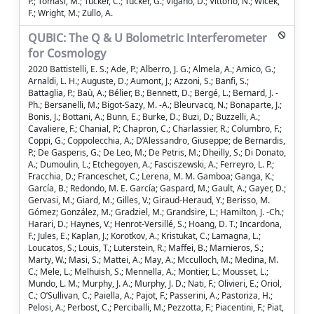
P.; Tomasi, M.; Tucker, C.; Tucker, G.; Vigano, D.; Vittorio, N.; Wicek,
F.; Wright, M.; Zullo, A.
QUBIC: The Q & U Bolometric Interferometer
for Cosmology
2020 Battistelli, E. S.; Ade, P.; Alberro, J. G.; Almela, A.; Amico, G.;
Arnaldi, L. H.; Auguste, D.; Aumont, J.; Azzoni, S.; Banfi, S.;
Battaglia, P.; Baù, A.; Bélier, B.; Bennett, D.; Bergé, L.; Bernard, J. -
Ph.; Bersanelli, M.; Bigot-Sazy, M. -A.; Bleurvacq, N.; Bonaparte, J.;
Bonis, J.; Bottani, A.; Bunn, E.; Burke, D.; Buzi, D.; Buzzelli, A.;
Cavaliere, F.; Chanial, P.; Chapron, C.; Charlassier, R.; Columbro, F.;
Coppi, G.; Coppolecchia, A.; D’Alessandro, Giuseppe; de Bernardis,
P.; De Gasperis, G.; De Leo, M.; De Petris, M.; Dheilly, S.; Di Donato,
A.; Dumoulin, L.; Etchegoyen, A.; Fasciszewski, A.; Ferreyro, L. P.;
Fracchia, D.; Franceschet, C.; Lerena, M. M. Gamboa; Ganga, K.;
García, B.; Redondo, M. E. García; Gaspard, M.; Gault, A.; Gayer, D.;
Gervasi, M.; Giard, M.; Gilles, V.; Giraud-Heraud, Y.; Berisso, M.
Gómez; González, M.; Gradziel, M.; Grandsire, L.; Hamilton, J. -Ch.;
Harari, D.; Haynes, V.; Henrot-Versillé, S.; Hoang, D. T.; Incardona,
F.; Jules, E.; Kaplan, J.; Korotkov, A.; Kristukat, C.; Lamagna, L.;
Loucatos, S.; Louis, T.; Luterstein, R.; Maffei, B.; Marnieros, S.;
Marty, W.; Masi, S.; Mattei, A.; May, A.; Mcculloch, M.; Medina, M.
C.; Mele, L.; Melhuish, S.; Mennella, A.; Montier, L.; Mousset, L.;
Mundo, L. M.; Murphy, J. A.; Murphy, J. D.; Nati, F.; Olivieri, E.; Oriol,
C.; O’Sullivan, C.; Paiella, A.; Pajot, F.; Passerini, A.; Pastoriza, H.;
Pelosi, A.; Perbost, C.; Perciballi, M.; Pezzotta, F.; Piacentini, F.; Piat,