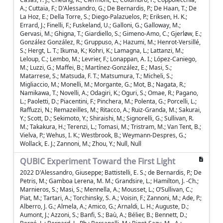
A.; Cuttaia, F.; D'Alessandro, G.; De Bernardis, P.; De Haan, T.; De
La Hoz, E.; Della Torre, S.; Diego-Palazuelos, P.; Eriksen, H. K.;
Errard, J.; Finelli, F.; Fuskeland, U.; Galloni, G.; Galloway, M.;
Gervasi, M.; Ghigna, T.; Giardiello, S.; Gimeno-Amo, C.; Gjerløw, E.;
González González, R.; Gruppuso, A.; Hazumi, M.; Henrot-Versillé,
S.; Hergt, L. T.; Ikuma, K.; Kohri, K.; Lamagna, L.; Lattanzi, M.;
Leloup, C.; Lembo, M.; Levrier, F.; Lonappan, A. I.; López-Caniego,
M.; Luzzi, G.; Maffei, B.; Martínez-González, E.; Masi, S.;
Matarrese, S.; Matsuda, F. T.; Matsumura, T.; Micheli, S.;
Migliaccio, M.; Monelli, M.; Morgante, G.; Mot, B.; Nagata, R.;
Namikawa, T.; Novelli, A.; Odagiri, K.; Oguri, S.; Omae, R.; Pagano,
L.; Paoletti, D.; Piacentini, F.; Pinchera, M.; Polenta, G.; Porcelli, L.;
Raffuzzi, N.; Remazeilles, M.; Ritacco, A.; Ruiz-Granda, M.; Sakurai,
Y.; Scott, D.; Sekimoto, Y.; Shiraishi, M.; Signorelli, G.; Sullivan, R.
M.; Takakura, H.; Terenzi, L.; Tomasi, M.; Tristram, M.; Van Tent, B.;
Vielva, P.; Wehus, I. K.; Westbrook, B.; Weymann-Despres, G.;
Wollack, E. J.; Zannoni, M.; Zhou, Y.; Null, Null
QUBIC Experiment Toward the First Light
2022 D'Alessandro, Giuseppe; Battistelli, E. S.; de Bernardis, P.; De
Petris, M.; Gamboa Lerena, M. M.; Grandsire, L.; Hamilton, J. -Ch.;
Marnieros, S.; Masi, S.; Mennella, A.; Mousset, L.; O’Sullivan, C.;
Piat, M.; Tartari, A.; Torchinsky, S. A.; Voisin, F.; Zannoni, M.; Ade, P.;
Alberro, J. G.; Almela, A.; Amico, G.; Arnaldi, L. H.; Auguste, D.;
Aumont, J.; Azzoni, S.; Banfi, S.; Baù, A.; Bélier, B.; Bennett, D.;