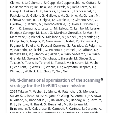
Clermont, L.; Columbro, F.; Coppi, G.; Coppolecchia, A.; Cuttaia, F.;
De Bernardis, P.; De Lucia, M.; De Petris, M.; Della Torre, S.; Di
Giorgi, E.; Eriksen, H. K.; Ferreira, E.; Finelli, F.; Franceschet, C.;
Fuskeland, U.; Galloni, G.; Galloway, M.; Gerbino, M.; Gervasi, M.;
Génova-Santos, R. T.; Ghigna, T.; Giardiello, S.; Gimeno-Amo, C.;
Gjerløw, E.; Hazumi, M.; Henrot-Versillé, S.; Hivon, E.; Ishino, H.;
Kohri, K.; Lamagna, L.; Lattanzi, M.; Leloup, C.; Lembo, M.; Levrier,
F.; López-Caniego, M.; Luzzi, G.; Martínez-González, E.; Masi, S.;
Matarrese, S.; Micheli, S.; Migliaccio, M.; Monelli, M.; Montier, L.;
Morgante, G.; Nagata, R.; Namikawa, T.; Natoli, P.; Occhiuzzi, A.;
Pagano, L.; Paiella, A.; Pascual-Cisneros, G.; Pavlidou, V.; Pelgrims,
V.; Piacentini, F.; Piccirilli, G.; Polenta, G.; Porcelli, L.; Raffuzzi, N.;
Remazeilles, M.; Ritacco, A.; Rizzieri, A.; Rubiño-Martín, J. A.; Ruiz-
Granda, M.; Sakurai, Y.; Sanghavi, J.; Shiraishi, M.; Stever, S. L.;
Takase, Y.; Tassis, K.; Terenzi, L.; Tomasi, M.; Tristram, M.; Vacher,
L.; Van Tent, B.; Watts, D.; Wehus, I. K.; Weymann-Despres, G.;
Winter, B.; Wollack, E. J.; Zhou, Y.; Null, Null
Multi-dimensional optimisation of the scanning
strategy for the LiteBIRD space mission
2024 Takase, Y.; Vacher, L.; Ishino, H.; Patanchon, G.; Montier, L.;
Stever, S. L.; Ishizaka, K.; Nagano, Y.; Wang, W.; Aumont, J.; Aizawa,
K.; Anand, A.; Baccigalupi, C.; Ballardini, M.; Banday, A. J.; Barreiro,
R. B.; Bartolo, N.; Basak, S.; Bersanelli, M.; Bortolami, M.;
Brinckmann, T.; Calabrese, E.; Campeti, P.; Carinos, E.; Carones, A.;
Casas, F. J.; Cheung, K.; Clermont, L.; Columbro, F.; Coppolecchia,