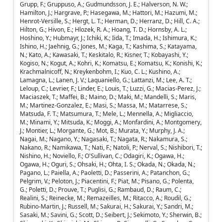
Grupp, F.; Gruppuso, A.; Gudmundsson, J. E.; Halverson, N. W.;
Hamilton, J.; Hargrave, P.; Hasegawa, M.; Hattori, M.; Hazumi, M.;
Henrot-Versille, S.; Hergt, L. T.; Herman, D.; Herranz, D.; Hill, C. A.;
Hilton, G.; Hivon, E.; Hlozek, R. A.; Hoang, T. D.; Hornsby, A. L.;
Hoshino, Y.; Hubmayr, J.; Ichiki, K.; Iida, T.; Imada, H.; Ishimura, K.;
Ishino, H.; Jaehnig, G.; Jones, M.; Kaga, T.; Kashima, S.; Katayama,
N.; Kato, A.; Kawasaki, T.; Keskitalo, R.; Kisner, T.; Kobayashi, Y.;
Kogiso, N.; Kogut, A.; Kohri, K.; Komatsu, E.; Komatsu, K.; Konishi, K.;
Krachmalnicoff, N.; Kreykenbohm, I.; Kuo, C. L.; Kushino, A.;
Lamagna, L.; Lanen, J. V.; Laquaniello, G.; Lattanzi, M.; Lee, A. T.;
Leloup, C.; Levrier, F.; Linder, E.; Louis, T.; Luzzi, G.; Macias-Perez, J.;
Maciaszek, T.; Maffei, B.; Maino, D.; Maki, M.; Mandelli, S.; Maris,
M.; Martinez-Gonzalez, E.; Masi, S.; Massa, M.; Matarrese, S.;
Matsuda, F. T.; Matsumura, T.; Mele, L.; Mennella, A.; Migliaccio,
M.; Minami, Y.; Mitsuda, K.; Moggi, A.; Monfardini, A.; Montgomery,
J.; Montier, L.; Morgante, G.; Mot, B.; Murata, Y.; Murphy, J. A.;
Nagai, M.; Nagano, Y.; Nagasaki, T.; Nagata, R.; Nakamura, S.;
Nakano, R.; Namikawa, T.; Nati, F.; Natoli, P.; Nerval, S.; Nishibori, T.;
Nishino, H.; Noviello, F.; O'Sullivan, C.; Odagiri, K.; Ogawa, H.;
Ogawa, H.; Oguri, S.; Ohsaki, H.; Ohta, I. S.; Okada, N.; Okada, N.;
Pagano, L.; Paiella, A.; Paoletti, D.; Passerini, A.; Patanchon, G.;
Pelgrim, V.; Peloton, J.; Piacentini, F.; Piat, M.; Pisano, G.; Polenta,
G.; Poletti, D.; Prouve, T.; Puglisi, G.; Rambaud, D.; Raum, C.;
Realini, S.; Reinecke, M.; Remazeilles, M.; Ritacco, A.; Roudil, G.;
Rubino-Martin, J.; Russell, M.; Sakurai, H.; Sakurai, Y.; Sandri, M.;
Sasaki, M.; Savini, G.; Scott, D.; Seibert, J.; Sekimoto, Y.; Sherwin, B.;