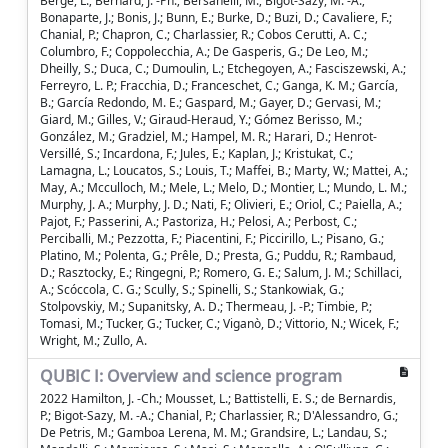
Bergé, L.; Bernard, J. -Ph.; Bersanelli, M.; Bigot-Sazy, M. -A.;
Bonaparte, J.; Bonis, J.; Bunn, E.; Burke, D.; Buzi, D.; Cavaliere, F.;
Chanial, P.; Chapron, C.; Charlassier, R.; Cobos Cerutti, A. C.;
Columbro, F.; Coppolecchia, A.; De Gasperis, G.; De Leo, M.;
Dheilly, S.; Duca, C.; Dumoulin, L.; Etchegoyen, A.; Fasciszewski, A.;
Ferreyro, L. P.; Fracchia, D.; Franceschet, C.; Ganga, K. M.; García,
B.; García Redondo, M. E.; Gaspard, M.; Gayer, D.; Gervasi, M.;
Giard, M.; Gilles, V.; Giraud-Heraud, Y.; Gómez Berisso, M.;
González, M.; Gradziel, M.; Hampel, M. R.; Harari, D.; Henrot-
Versillé, S.; Incardona, F.; Jules, E.; Kaplan, J.; Kristukat, C.;
Lamagna, L.; Loucatos, S.; Louis, T.; Maffei, B.; Marty, W.; Mattei, A.;
May, A.; Mcculloch, M.; Mele, L.; Melo, D.; Montier, L.; Mundo, L. M.;
Murphy, J. A.; Murphy, J. D.; Nati, F.; Olivieri, E.; Oriol, C.; Paiella, A.;
Pajot, F.; Passerini, A.; Pastoriza, H.; Pelosi, A.; Perbost, C.;
Perciballi, M.; Pezzotta, F.; Piacentini, F.; Piccirillo, L.; Pisano, G.;
Platino, M.; Polenta, G.; Prêle, D.; Presta, G.; Puddu, R.; Rambaud,
D.; Rasztocky, E.; Ringegni, P.; Romero, G. E.; Salum, J. M.; Schillaci,
A.; Scóccola, C. G.; Scully, S.; Spinelli, S.; Stankowiak, G.;
Stolpovskiy, M.; Supanitsky, A. D.; Thermeau, J. -P.; Timbie, P.;
Tomasi, M.; Tucker, G.; Tucker, C.; Viganò, D.; Vittorio, N.; Wicek, F.;
Wright, M.; Zullo, A.
QUBIC I: Overview and science program
2022 Hamilton, J. -Ch.; Mousset, L.; Battistelli, E. S.; de Bernardis,
P.; Bigot-Sazy, M. -A.; Chanial, P.; Charlassier, R.; D'Alessandro, G.;
De Petris, M.; Gamboa Lerena, M. M.; Grandsire, L.; Landau, S.;