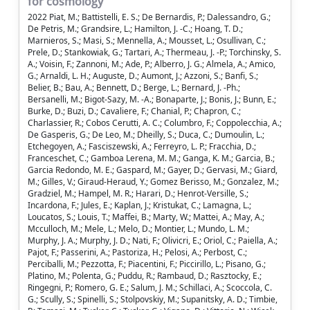
for cosmology
2022 Piat, M.; Battistelli, E. S.; De Bernardis, P.; Dalessandro, G.;
De Petris, M.; Grandsire, L.; Hamilton, J. -C.; Hoang, T. D.;
Marnieros, S.; Masi, S.; Mennella, A.; Mousset, L.; Osullivan, C.;
Prele, D.; Stankowiak, G.; Tartari, A.; Thermeau, J. -P.; Torchinsky, S.
A.; Voisin, F.; Zannoni, M.; Ade, P.; Alberro, J. G.; Almela, A.; Amico,
G.; Arnaldi, L. H.; Auguste, D.; Aumont, J.; Azzoni, S.; Banfi, S.;
Belier, B.; Bau, A.; Bennett, D.; Berge, L.; Bernard, J. -Ph.;
Bersanelli, M.; Bigot-Sazy, M. -A.; Bonaparte, J.; Bonis, J.; Bunn, E.;
Burke, D.; Buzi, D.; Cavaliere, F.; Chanial, P.; Chapron, C.;
Charlassier, R.; Cobos Cerutti, A. C.; Columbro, F.; Coppolecchia, A.;
De Gasperis, G.; De Leo, M.; Dheilly, S.; Duca, C.; Dumoulin, L.;
Etchegoyen, A.; Fasciszewski, A.; Ferreyro, L. P.; Fracchia, D.;
Franceschet, C.; Gamboa Lerena, M. M.; Ganga, K. M.; Garcia, B.;
Garcia Redondo, M. E.; Gaspard, M.; Gayer, D.; Gervasi, M.; Giard,
M.; Gilles, V.; Giraud-Heraud, Y.; Gomez Berisso, M.; Gonzalez, M.;
Gradziel, M.; Hampel, M. R.; Harari, D.; Henrot-Versille, S.;
Incardona, F.; Jules, E.; Kaplan, J.; Kristukat, C.; Lamagna, L.;
Loucatos, S.; Louis, T.; Maffei, B.; Marty, W.; Mattei, A.; May, A.;
Mcculloch, M.; Mele, L.; Melo, D.; Montier, L.; Mundo, L. M.;
Murphy, J. A.; Murphy, J. D.; Nati, F.; Olivicri, E.; Oriol, C.; Paiella, A.;
Pajot, F.; Passerini, A.; Pastoriza, H.; Pelosi, A.; Perbost, C.;
Perciballi, M.; Pezzotta, F.; Piacentini, F.; Piccirillo, L.; Pisano, G.;
Platino, M.; Polenta, G.; Puddu, R.; Rambaud, D.; Rasztocky, E.;
Ringegni, P.; Romero, G. E.; Salum, J. M.; Schillaci, A.; Scoccola, C.
G.; Scully, S.; Spinelli, S.; Stolpovskiy, M.; Supanitsky, A. D.; Timbie,