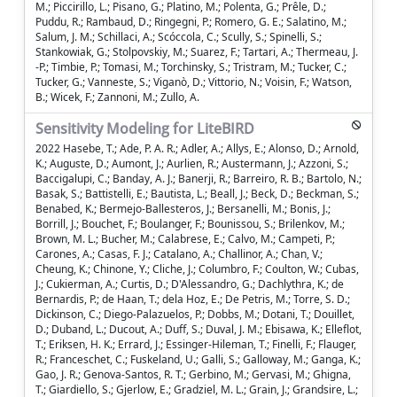
M.; Piccirillo, L.; Pisano, G.; Platino, M.; Polenta, G.; Prêle, D.;
Puddu, R.; Rambaud, D.; Ringegni, P.; Romero, G. E.; Salatino, M.;
Salum, J. M.; Schillaci, A.; Scóccola, C.; Scully, S.; Spinelli, S.;
Stankowiak, G.; Stolpovskiy, M.; Suarez, F.; Tartari, A.; Thermeau, J.
-P.; Timbie, P.; Tomasi, M.; Torchinsky, S.; Tristram, M.; Tucker, C.;
Tucker, G.; Vanneste, S.; Viganò, D.; Vittorio, N.; Voisin, F.; Watson,
B.; Wicek, F.; Zannoni, M.; Zullo, A.
Sensitivity Modeling for LiteBIRD
2022 Hasebe, T.; Ade, P. A. R.; Adler, A.; Allys, E.; Alonso, D.; Arnold,
K.; Auguste, D.; Aumont, J.; Aurlien, R.; Austermann, J.; Azzoni, S.;
Baccigalupi, C.; Banday, A. J.; Banerji, R.; Barreiro, R. B.; Bartolo, N.;
Basak, S.; Battistelli, E.; Bautista, L.; Beall, J.; Beck, D.; Beckman, S.;
Benabed, K.; Bermejo-Ballesteros, J.; Bersanelli, M.; Bonis, J.;
Borrill, J.; Bouchet, F.; Boulanger, F.; Bounissou, S.; Brilenkov, M.;
Brown, M. L.; Bucher, M.; Calabrese, E.; Calvo, M.; Campeti, P.;
Carones, A.; Casas, F. J.; Catalano, A.; Challinor, A.; Chan, V.;
Cheung, K.; Chinone, Y.; Cliche, J.; Columbro, F.; Coulton, W.; Cubas,
J.; Cukierman, A.; Curtis, D.; D'Alessandro, G.; Dachlythra, K.; de
Bernardis, P.; de Haan, T.; dela Hoz, E.; De Petris, M.; Torre, S. D.;
Dickinson, C.; Diego-Palazuelos, P.; Dobbs, M.; Dotani, T.; Douillet,
D.; Duband, L.; Ducout, A.; Duff, S.; Duval, J. M.; Ebisawa, K.; Elleflot,
T.; Eriksen, H. K.; Errard, J.; Essinger-Hileman, T.; Finelli, F.; Flauger,
R.; Franceschet, C.; Fuskeland, U.; Galli, S.; Galloway, M.; Ganga, K.;
Gao, J. R.; Genova-Santos, R. T.; Gerbino, M.; Gervasi, M.; Ghigna,
T.; Giardiello, S.; Gjerlow, E.; Gradziel, M. L.; Grain, J.; Grandsire, L.;