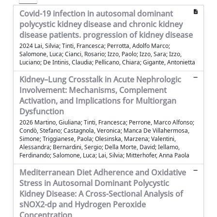
Covid-19 infection in autosomal dominant
polycystic kidney disease and chronic kidney
disease patients. progression of kidney disease
2024 Lai, Silvia; Tinti, Francesca; Perrotta, Adolfo Marco;
Salomone, Luca; Cianci, Rosario; Izzo, Paolo; Izzo, Sara; Izzo,
Luciano; De Intinis, Claudia; Pellicano, Chiara; Gigante, Antonietta
Kidney–Lung Crosstalk in Acute Nephrologic
Involvement: Mechanisms, Complement
Activation, and Implications for Multiorgan
Dysfunction
2026 Martino, Giuliana; Tinti, Francesca; Perrone, Marco Alfonso;
Condò, Stefano; Castagnola, Veronica; Manca De Villahermosa,
Simone; Triggianese, Paola; Olesinska, Marzena; Valentini,
Alessandra; Bernardini, Sergio; Della Morte, David; Iellamo,
Ferdinando; Salomone, Luca; Lai, Silvia; Mitterhofer, Anna Paola
Mediterranean Diet Adherence and Oxidative
Stress in Autosomal Dominant Polycystic
Kidney Disease: A Cross-Sectional Analysis of
sNOX2-dp and Hydrogen Peroxide
Concentration