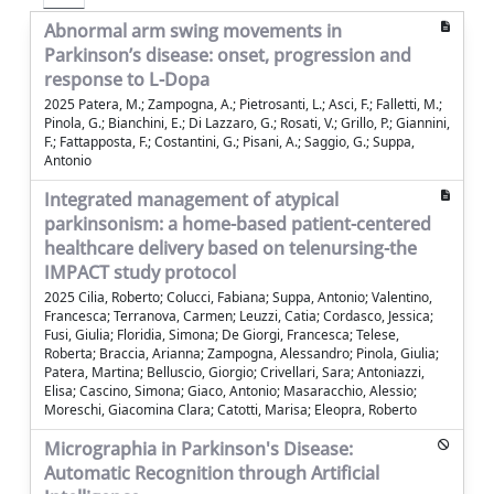
Abnormal arm swing movements in
Parkinson’s disease: onset, progression and
response to L-Dopa
2025 Patera, M.; Zampogna, A.; Pietrosanti, L.; Asci, F.; Falletti, M.;
Pinola, G.; Bianchini, E.; Di Lazzaro, G.; Rosati, V.; Grillo, P.; Giannini,
F.; Fattapposta, F.; Costantini, G.; Pisani, A.; Saggio, G.; Suppa,
Antonio
Integrated management of atypical
parkinsonism: a home-based patient-centered
healthcare delivery based on telenursing-the
IMPACT study protocol
2025 Cilia, Roberto; Colucci, Fabiana; Suppa, Antonio; Valentino,
Francesca; Terranova, Carmen; Leuzzi, Catia; Cordasco, Jessica;
Fusi, Giulia; Floridia, Simona; De Giorgi, Francesca; Telese,
Roberta; Braccia, Arianna; Zampogna, Alessandro; Pinola, Giulia;
Patera, Martina; Belluscio, Giorgio; Crivellari, Sara; Antoniazzi,
Elisa; Cascino, Simona; Giaco, Antonio; Masaracchio, Alessio;
Moreschi, Giacomina Clara; Catotti, Marisa; Eleopra, Roberto
Micrographia in Parkinson's Disease:
Automatic Recognition through Artificial