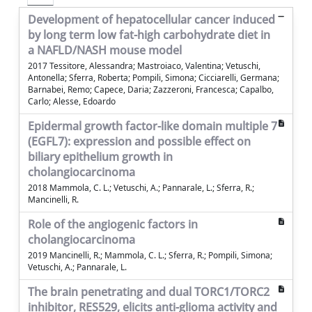
Development of hepatocellular cancer induced
by long term low fat-high carbohydrate diet in
a NAFLD/NASH mouse model
2017 Tessitore, Alessandra; Mastroiaco, Valentina; Vetuschi,
Antonella; Sferra, Roberta; Pompili, Simona; Cicciarelli, Germana;
Barnabei, Remo; Capece, Daria; Zazzeroni, Francesca; Capalbo,
Carlo; Alesse, Edoardo
Epidermal growth factor-like domain multiple 7
(EGFL7): expression and possible effect on
biliary epithelium growth in
cholangiocarcinoma
2018 Mammola, C. L.; Vetuschi, A.; Pannarale, L.; Sferra, R.;
Mancinelli, R.
Role of the angiogenic factors in
cholangiocarcinoma
2019 Mancinelli, R.; Mammola, C. L.; Sferra, R.; Pompili, Simona;
Vetuschi, A.; Pannarale, L.
The brain penetrating and dual TORC1/TORC2
inhibitor, RES529, elicits anti-glioma activity and