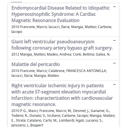
Endomyocardial Disease Related to Idiopathic
Hypereosinophilic Syndrome: A Cardiac
Magnetic Resonance Evaluation
2010 Francone, Marco; Iacucci, Ilaria; Mangia, Matteo; Carbone,
Iacopo
Giant left ventricular pseudoaneurysm
following coronary artery bypass graft surgery.
2012 Mangia, Matteo; Madeo, Andrea; Conti, Bettina; Galea, N.
Malattie del pericardio
2010 Francone, Marco; Calabrese, FRANCESCA ANTONELLA;
Iacucci, Ilaria; Mangia, Matteo
Right ventricular ischemic injury in patients
with acute ST-segment elevation myocardial
infarction: characterization with cardiovascular
magnetic resonance.
2010 P. G., Masci; Francone, Marco; W., Desmet; J., Ganame; G.,
Todiere; R., Donato; V., Siciliano; Carbone, Iacopo; Mangia, Matteo;
E., Strata; Catalano, Carlo; M., Lombardi; Agati, Luciano; S.,
Janssens; J., Bogaert