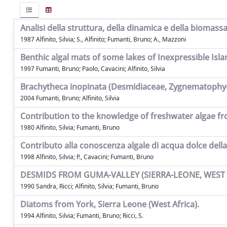
Analisi della struttura, della dinamica e della biomas
1987 Alfinito, Silvia; S., Alfinito; Fumanti, Bruno; A., Mazzoni
Benthic algal mats of some lakes of Inexpressible Isla
1997 Fumanti, Bruno; Paolo, Cavacini; Alfinito, Silvia
Brachytheca inopinata (Desmidiaceae, Zygnematophy
2004 Fumanti, Bruno; Alfinito, Silvia
Contribution to the knowledge of freshwater algae f
1980 Alfinito, Silvia; Fumanti, Bruno
Contributo alla conoscenza algale di acqua dolce della
1998 Alfinito, Silvia; P., Cavacini; Fumanti, Bruno
DESMIDS FROM GUMA-VALLEY (SIERRA-LEONE, WEST 
1990 Sandra, Ricci; Alfinito, Silvia; Fumanti, Bruno
Diatoms from York, Sierra Leone (West Africa).
1994 Alfinito, Silvia; Fumanti, Bruno; Ricci, S.