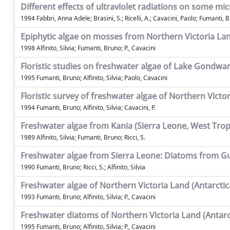
Different effects of ultraviolet radiations on some mi
1994 Fabbri, Anna Adele; Brasini, S.; Ricelli, A.; Cavacini, Paolo; Fumanti, 
Epiphytic algae on mosses from Northern Victoria Lan
1998 Alfinito, Silvia; Fumanti, Bruno; P., Cavacini
Floristic studies on freshwater algae of Lake Gondwan
1995 Fumanti, Bruno; Alfinito, Silvia; Paolo, Cavacini
Floristic survey of freshwater algae of Northern Victor
1994 Fumanti, Bruno; Alfinito, Silvia; Cavacini, P.
Freshwater algae from Kania (Sierra Leone, West Tropic
1989 Alfinito, Silvia; Fumanti, Bruno; Ricci, S.
Freshwater algae from Sierra Leone: Diatoms from Gu
1990 Fumanti, Bruno; Ricci, S.; Alfinito, Silvia
Freshwater algae of Northern Victoria Land (Antarctic
1993 Fumanti, Bruno; Alfinito, Silvia; P., Cavacini
Freshwater diatoms of Northern Victoria Land (Antarct
1995 Fumanti, Bruno; Alfinito, Silvia; P., Cavacini