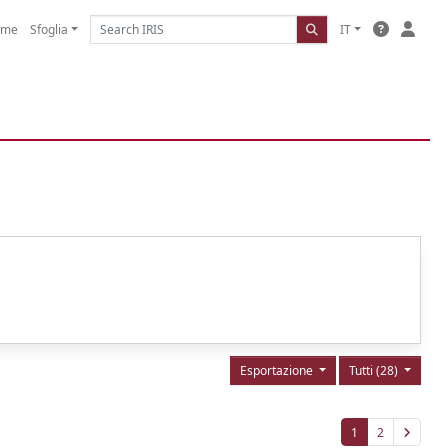
ome
Sfoglia
IT
Esportazione
Tutti (28)
1
2