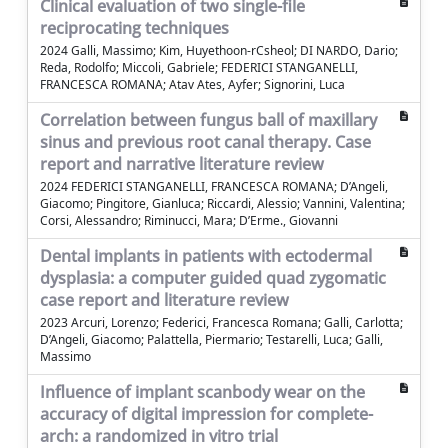
Clinical evaluation of two single-file
reciprocating techniques
2024 Galli, Massimo; Kim, Huyethoon-rCsheol; DI NARDO, Dario;
Reda, Rodolfo; Miccoli, Gabriele; FEDERICI STANGANELLI,
FRANCESCA ROMANA; Atav Ates, Ayfer; Signorini, Luca
Correlation between fungus ball of maxillary
sinus and previous root canal therapy. Case
report and narrative literature review
2024 FEDERICI STANGANELLI, FRANCESCA ROMANA; D’Angeli,
Giacomo; Pingitore, Gianluca; Riccardi, Alessio; Vannini, Valentina;
Corsi, Alessandro; Riminucci, Mara; D’Erme., Giovanni
Dental implants in patients with ectodermal
dysplasia: a computer guided quad zygomatic
case report and literature review
2023 Arcuri, Lorenzo; Federici, Francesca Romana; Galli, Carlotta;
D’Angeli, Giacomo; Palattella, Piermario; Testarelli, Luca; Galli,
Massimo
Influence of implant scanbody wear on the
accuracy of digital impression for complete-
arch: a randomized in vitro trial