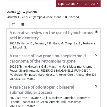
Esportazione
Tutti (20)
Mostra
prodotti
Risultati 1 - 20 di 20 (tempo di esecuzione: 0.05 secondi).
A narrative review on the use of hypochlorous
acid in dentistry
2024 Di Nardo, D.; Federici, F. R.; Galli, M.; Xhajanka, E.; Testarelli,
L.; Miccoli, G.
A rare case of low-grade mucoepidermoid
carcinoma of the retromolar trigone
2022 D’Erme, Giovanni; Galli, Massimo; Ralli, Massimo; Altomari,
Roger; Gilardi, Antonio; FEDERICI STANGANELLI, FRANCESCA
ROMANA; Riminucci, Mara; Greco, Antonio; Corsi, Alessandro; DE
VINCENTIIS, Marco
A rare case of odontogenic bilateral
submandibular abscess
2020 D'Erme, Giovanni; Galli, Massimo; Candelori, Francesca;
Federici, Francesca R.; Greco, Antonio; Ralli, Massimo; DE
VINCENTIIS, Marco