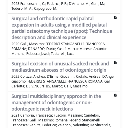
2023 Franceschini, C.; Federici, F. R.; D'Amario, M.; Galli, M.;
Todero, M. A.; Capogreco, M.
Surgical and orthodontic rapid palatal
expansion in adults using a modified palatal
partial osteotomy technique (ppot): Technique
description and clinical experience
2020 Galli, Massimo; FEDERICI STANGANELLI, FRANCESCA
ROMANA; DI NARDO, Dario; Yusef, Marco; Morese, Antonio;
Manenti, Rebecca-Jewel; Testarelli, Luca
Surgical excision of unusual sacked neck and
mediastinum abscess of odontogenic origin
2022 Colizza, Andrea; D’Erme, Giovanni; Ciofalo, Andrea; D'Angeli,
Giacomo; FEDERICI STANGANELLI, FRANCESCA ROMANA; Galli,
Carlotta; DE VINCENTIIS, Marco; Galli, Massimo
Surgical multidisciplinary approach in the
management of odontogenic or non-
odontogenic neck infections
2021 Cambria, Francesca; Fusconi, Massimo; Candelori,
Francesca; Galli, Massimo; Romana Federici Stanganelli,
Francesca; Venuta, Federico; Valentini, Valentino; De Vincentiis,