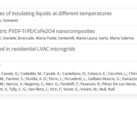
ies of insulating liquids at different temperatures
s, Giovanni
ctric PVDF-TrFE/CoFe2O4 nanocomposites
, Daniele; Bracciale, Maria Paola; Santarelli, Maria Laura; Sarto, Maria Sabrina
d in residential LVAC microgrids
Y
 Cavoto, G.; Cadeddu, M.; Casale, A.; Castellano, O.; Celasco, E.; Cecchini, L.; Chiri
.; Farinon, S.; Ferella, A. D.; Ferro, L.; Ficcadenti, L.; Galbato Muscio, G.; Gariazzo
; Narcisi, V.; Nagorny, S.; Neri, G.; Pandolfi, F.; Pavarani, R.; Pérez De Los Heros, C.;
 V.; Tully, C. G.; Van Rens, I.; Virzi, F.; Visser, G.; Viviani, M.; Null, Null