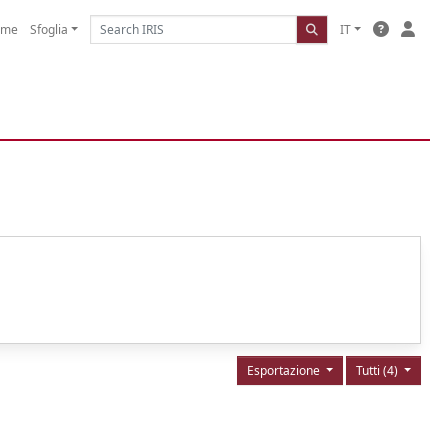
ome
Sfoglia
IT
Esportazione
Tutti (4)