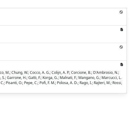
co, M.; Chung, W.; Cocco, A. G.; Colijn, A. P.; Corcione, B.; D'Ambrosio, N.;
, S.; Garrone, H.; Gatti, F.; Korga, G.; Malnati, F.; Mangano, G.; Marcucci, L.
 Pisanti, O.; Pepe, C.; Pofi, F. M.; Polosa, A. D.; Rago, I.; Rajteri, M.; Rossi,