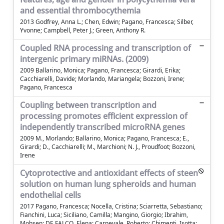
and essential thrombocythemia
2013 Godfrey, Anna L.; Chen, Edwin; Pagano, Francesca; Silber,
Yvonne; Campbell, Peter J.; Green, Anthony R.
Coupled RNA processing and transcription of
intergenic primary miRNAs. (2009)
2009 Ballarino, Monica; Pagano, Francesca; Girardi, Erika;
Cacchiarelli, Davide; Morlando, Mariangela; Bozzoni, Irene;
Pagano, Francesca
Coupling between transcription and
processing promotes efficient expression of
independently transcribed microRNA genes
2009 M., Morlando; Ballarino, Monica; Pagano, Francesca; E.,
Girardi; D., Cacchiarelli; M., Marchioni; N. J., Proudfoot; Bozzoni,
Irene
Cytoprotective and antioxidant effects of steen
solution on human lung spheroids and human
endothelial cells
2017 Pagano, Francesca; Nocella, Cristina; Sciarretta, Sebastiano;
Fianchini, Luca; Siciliano, Camilla; Mangino, Giorgio; Ibrahim,
Mohsen; DE FALCO, Elena; Carnevale, Roberto; Chimenti, Isotta;