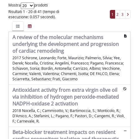
Mostra
prodotti
Risultati 1 - 20 di 41 (tempo di
1
2
3
esecuzione: 0.057 secondi).
A review of the molecular mechanisms
underlying the development and progression
of cardiac remodeling
2017 Schirone, Leonardo; Forte, Maurizio; Palmerio, Silvia; Yee,
Derek; Nocella, Cristina; Angelini, Francesco; Pagano, Francesca;
Schiavon, Sonia; Bordin, Antonella; Carrizzo, Albino; Vecchione,
Carmine; Valenti, Valentina; Chimenti, Isotta; DE FALCO, Elena;
Sciarretta, Sebastiano; Frati, Giacomo
Antioxidant activity from extra virgin olive oil
via inhibition of hydrogen peroxide-mediated
NADPH-oxidase 2 activation
2018 Nocella, C.; Cammisotto, V.; Bartimoccia, S.; Monticolo, R.;
D'Amico, A.; Stefanini, L.; Pagano, F.; Pastori, D.; Cangemi, R.; Violi,
F.; Carnevale, R.
Beta-blocker treatment impacts on resident