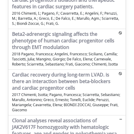
cardiac progenitors isolation and therapeutic
features in cardiac surgery patients.
2016 Chimenti, I.; Pagano, F.; Cavarretta, E.; Angelini, F.; Peruzzi,
M.; Barretta, A.; Greco, E.; De Falco, E.; Marullo, Agm.; Sciarretta,
S.; Biondi Zoccai, G.; Frati, G.
Beta2-adrenergic signaling affects the
phenotype of human cardiac progenitor cells
through EMT modulation
2018 Pagano, Francesca; Angelini, Francesco; Siciliano, Camilla;
Tasciotti, Julia; Mangino, Giorgio; De Falco, Elena; Carnevale,
Roberto; Sciarretta, Sebastiano; Frati, Giacomo; Chimenti, Isotta
Cardiac recovery during long-term LVAD. is
there an interaction between beta-blockers
and cardiac progenitor cells
2017 Chimenti, Isotta; Pagano, Francesca; Sciarretta, Sebastiano;
Marullo, Antonino; Greco, Ernesto; Tonelli, Euclide; Peruzzi,
Mariangela; Cavarretta, Elena; BIONDI ZOCCAI, Giuseppe; Frati,
Giacomo
Clonal analyses reveal associations of
JAK2V617F homozygosity with hematologic
features, age and gender in polycythemia vera