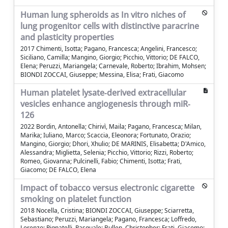
Human lung spheroids as In vitro niches of
lung progenitor cells with distinctive paracrine
and plasticity properties
2017 Chimenti, Isotta; Pagano, Francesca; Angelini, Francesco;
Siciliano, Camilla; Mangino, Giorgio; Picchio, Vittorio; DE FALCO,
Elena; Peruzzi, Mariangela; Carnevale, Roberto; Ibrahim, Mohsen;
BIONDI ZOCCAI, Giuseppe; Messina, Elisa; Frati, Giacomo
Human platelet lysate‐derived extracellular
vesicles enhance angiogenesis through miR‐
126
2022 Bordin, Antonella; Chirivì, Maila; Pagano, Francesca; Milan,
Marika; Iuliano, Marco; Scaccia, Eleonora; Fortunato, Orazio;
Mangino, Giorgio; Dhori, Xhulio; DE MARINIS, Elisabetta; D'Amico,
Alessandra; Miglietta, Selenia; Picchio, Vittorio; Rizzi, Roberto;
Romeo, Giovanna; Pulcinelli, Fabio; Chimenti, Isotta; Frati,
Giacomo; DE FALCO, Elena
Impact of tobacco versus electronic cigarette
smoking on platelet function
2018 Nocella, Cristina; BIONDI ZOCCAI, Giuseppe; Sciarretta,
Sebastiano; Peruzzi, Mariangela; Pagano, Francesca; Loffredo,
Lorenzo; Pignatelli, Pasquale; Bullen, Christopher; Frati, Giacomo;