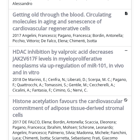
Alessandro
Getting old through the blood. Circulating
molecules in aging and senescence of
cardiovascular regenerative cells
2017 Angelini, Francesco; Pagano, Francesca; Bordin, Antonella;
Picchio, Vittorio; De Falco, Elena; Chimenti, Isotta
HDAC inhibition by valproic acid decreases
JAK2V617F levels in myeloproliferative
neoplasms via up-regulation of miR-101, in vivo
and in vitro
2018 De Marinis, E.; Cenfra, N.; Liberati, D.; Scerpa, M. C.; Pagano,
F.; Quattrocchi, A.; Tomassini, S.; Gentile, M.; Ceccherelli, A.;
Cicalini, A.; Fantasia, F.; Cimino, G.; Nervi, C.
Histone acetylation favours the cardiovascular
commitment of adipose tissue-derived stromal
cells
2017 DE FALCO, Elena; Bordin, Antonella; Scaccia, Eleonora;
Pagano, Francesca; Ibrahim, Mohsen; Schirone, Leonardo;
Angelini, Francesco; Palmerio, Silvia; Madonna, Michele; Fianchini,
Luca; Chimenti, Isotta; Sciarretta, Sebastiano; Frati, Giacomo