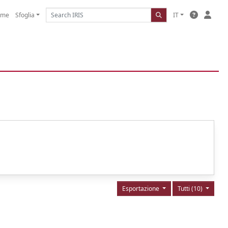
ome
Sfoglia
IT
Esportazione
Tutti (10)