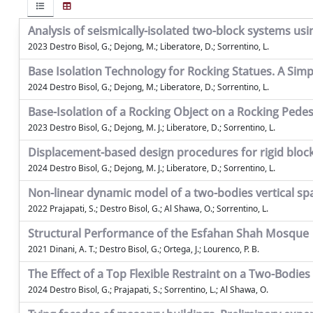
Analysis of seismically-isolated two-block systems u
2023 Destro Bisol, G.; Dejong, M.; Liberatore, D.; Sorrentino, L.
Base Isolation Technology for Rocking Statues. A Sim
2024 Destro Bisol, G.; Dejong, M.; Liberatore, D.; Sorrentino, L.
Base-Isolation of a Rocking Object on a Rocking Ped
2023 Destro Bisol, G.; Dejong, M. J.; Liberatore, D.; Sorrentino, L.
Displacement-based design procedures for rigid block
2024 Destro Bisol, G.; Dejong, M. J.; Liberatore, D.; Sorrentino, L.
Non-linear dynamic model of a two-bodies vertical span
2022 Prajapati, S.; Destro Bisol, G.; Al Shawa, O.; Sorrentino, L.
Structural Performance of the Esfahan Shah Mosque
2021 Dinani, A. T.; Destro Bisol, G.; Ortega, J.; Lourenco, P. B.
The Effect of a Top Flexible Restraint on a Two-Bodies
2024 Destro Bisol, G.; Prajapati, S.; Sorrentino, L.; Al Shawa, O.