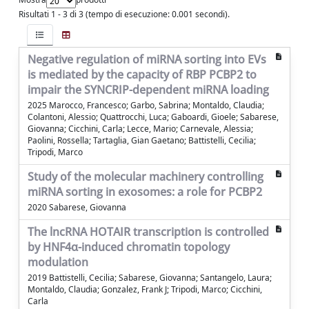
Risultati 1 - 3 di 3 (tempo di esecuzione: 0.001 secondi).
Negative regulation of miRNA sorting into EVs
is mediated by the capacity of RBP PCBP2 to
impair the SYNCRIP-dependent miRNA loading
2025 Marocco, Francesco; Garbo, Sabrina; Montaldo, Claudia;
Colantoni, Alessio; Quattrocchi, Luca; Gaboardi, Gioele; Sabarese,
Giovanna; Cicchini, Carla; Lecce, Mario; Carnevale, Alessia;
Paolini, Rossella; Tartaglia, Gian Gaetano; Battistelli, Cecilia;
Tripodi, Marco
Study of the molecular machinery controlling
miRNA sorting in exosomes: a role for PCBP2
2020 Sabarese, Giovanna
The lncRNA HOTAIR transcription is controlled
by HNF4α-induced chromatin topology
modulation
2019 Battistelli, Cecilia; Sabarese, Giovanna; Santangelo, Laura;
Montaldo, Claudia; Gonzalez, Frank J; Tripodi, Marco; Cicchini,
Carla