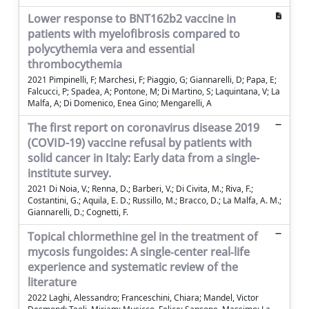
Lower response to BNT162b2 vaccine in
patients with myelofibrosis compared to
polycythemia vera and essential
thrombocythemia
2021 Pimpinelli, F; Marchesi, F; Piaggio, G; Giannarelli, D; Papa, E;
Falcucci, P; Spadea, A; Pontone, M; Di Martino, S; Laquintana, V; La
Malfa, A; Di Domenico, Enea Gino; Mengarelli, A
The first report on coronavirus disease 2019
(COVID-19) vaccine refusal by patients with
solid cancer in Italy: Early data from a single-
institute survey.
2021 Di Noia, V.; Renna, D.; Barberi, V.; Di Civita, M.; Riva, F.;
Costantini, G.; Aquila, E. D.; Russillo, M.; Bracco, D.; La Malfa, A. M.;
Giannarelli, D.; Cognetti, F.
Topical chlormethine gel in the treatment of
mycosis fungoides: A single‐center real‐life
experience and systematic review of the
literature
2022 Laghi, Alessandro; Franceschini, Chiara; Mandel, Victor