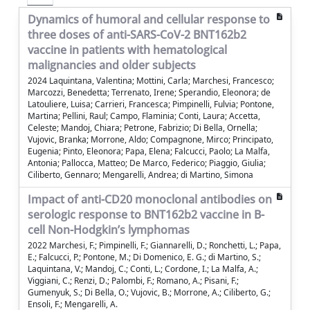
Dynamics of humoral and cellular response to
three doses of anti-SARS-CoV-2 BNT162b2
vaccine in patients with hematological
malignancies and older subjects
2024 Laquintana, Valentina; Mottini, Carla; Marchesi, Francesco;
Marcozzi, Benedetta; Terrenato, Irene; Sperandio, Eleonora; de
Latouliere, Luisa; Carrieri, Francesca; Pimpinelli, Fulvia; Pontone,
Martina; Pellini, Raul; Campo, Flaminia; Conti, Laura; Accetta,
Celeste; Mandoj, Chiara; Petrone, Fabrizio; Di Bella, Ornella;
Vujovic, Branka; Morrone, Aldo; Compagnone, Mirco; Principato,
Eugenia; Pinto, Eleonora; Papa, Elena; Falcucci, Paolo; La Malfa,
Antonia; Pallocca, Matteo; De Marco, Federico; Piaggio, Giulia;
Ciliberto, Gennaro; Mengarelli, Andrea; di Martino, Simona
Impact of anti-CD20 monoclonal antibodies on
serologic response to BNT162b2 vaccine in B-
cell Non-Hodgkin’s lymphomas
2022 Marchesi, F.; Pimpinelli, F.; Giannarelli, D.; Ronchetti, L.; Papa,
E.; Falcucci, P.; Pontone, M.; Di Domenico, E. G.; di Martino, S.;
Laquintana, V.; Mandoj, C.; Conti, L.; Cordone, I.; La Malfa, A.;
Viggiani, C.; Renzi, D.; Palombi, F.; Romano, A.; Pisani, F.;
Gumenyuk, S.; Di Bella, O.; Vujovic, B.; Morrone, A.; Ciliberto, G.;
Ensoli, F.; Mengarelli, A.