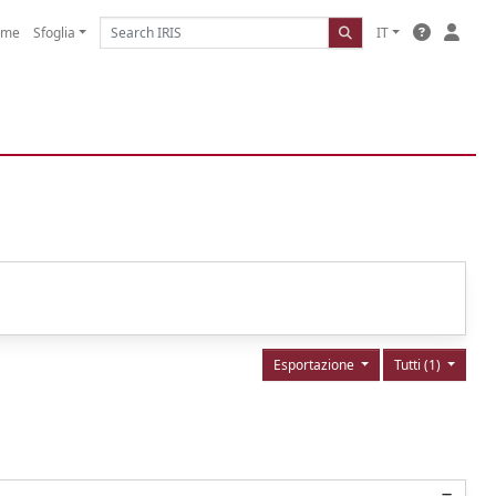
ome
Sfoglia
IT
Esportazione
Tutti (1)