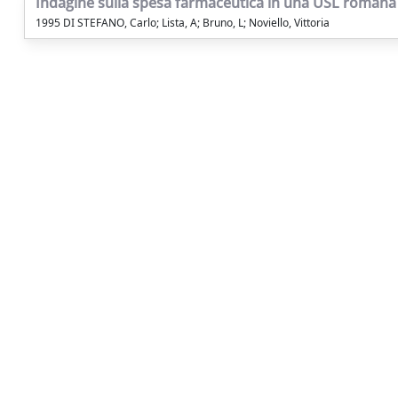
Indagine sulla spesa farmaceutica in una USL romana
1995 DI STEFANO, Carlo; Lista, A; Bruno, L; Noviello, Vittoria